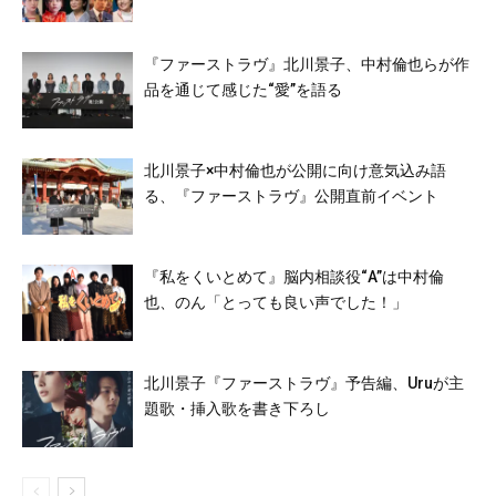
『ファーストラヴ』北川景子、中村倫也らが作
品を通じて感じた“愛”を語る
北川景子×中村倫也が公開に向け意気込み語
る、『ファーストラヴ』公開直前イベント
『私をくいとめて』脳内相談役“A”は中村倫
也、のん「とっても良い声でした！」
北川景子『ファーストラヴ』予告編、Uruが主
題歌・挿入歌を書き下ろし