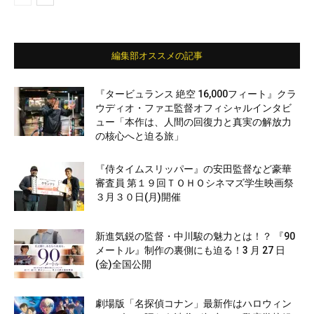
編集部オススメの記事
『タービュランス 絶空 16,000フィート』クラ
ウディオ・ファエ監督オフィシャルインタビ
ュー「本作は、人間の回復力と真実の解放力
の核心へと迫る旅」
『侍タイムスリッパー』の安田監督など豪華
審査員 第１９回ＴＯＨＯシネマズ学生映画祭
３月３０日(月)開催
新進気鋭の監督・中川駿の魅力とは！？ 『90
メートル』制作の裏側にも迫る！3 月 27 日
(金)全国公開
劇場版「名探偵コナン」最新作はハロウィン