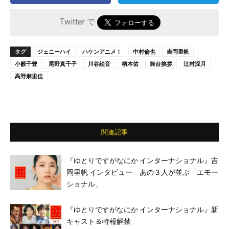
Twitter で
タグ
ジェニーハイ
ハケンアニメ！
中村倫也
吉岡里帆
小籔千豊
尾野真千子
川谷絵音
柄本佑
舞台挨拶
辻村深月
高野麻里佳
関連記事
『ゆとりですがなにか インターナショナル』吉
岡里帆 インタビュー あの３人が並ぶ「エモー
ショナル」
『ゆとりですがなにか インターナショナル』新
キャスト＆特報解禁