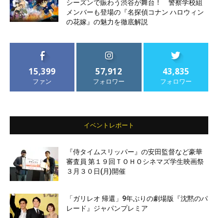
シーズンで賑わう渋谷が舞台！ 警察学校組
メンバーも登場の『名探偵コナン ハロウィン
の花嫁』の魅力を徹底解説
15,399
57,912
43,835
ファン
フォロワー
フォロワー
イベントレポート
『侍タイムスリッパー』の安田監督など豪華
審査員 第１９回ＴＯＨＯシネマズ学生映画祭
３月３０日(月)開催
「ガリレオ 帰還」9年ぶりの劇場版『沈黙のパ
レード』ジャパンプレミア