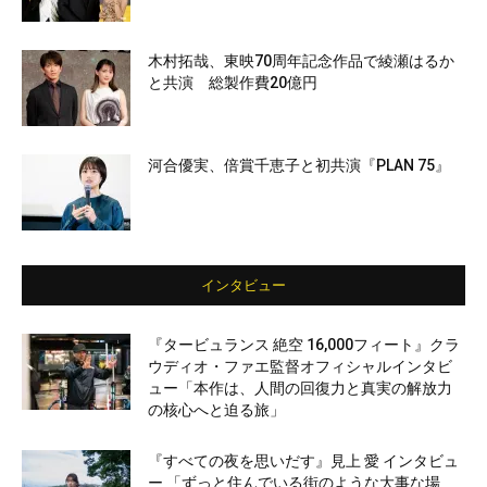
木村拓哉、東映70周年記念作品で綾瀬はるか
と共演 総製作費20億円
河合優実、倍賞千恵子と初共演『PLAN 75』
インタビュー
『タービュランス 絶空 16,000フィート』クラ
ウディオ・ファエ監督オフィシャルインタビ
ュー「本作は、人間の回復力と真実の解放力
の核心へと迫る旅」
『すべての夜を思いだす』見上 愛 インタビュ
ー 「ずっと住んでいる街のような大事な場