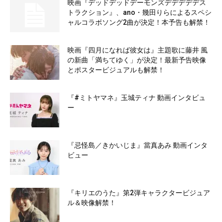
映画『デッドデッドデーモンズデデデデデス
トラクション』、ano・幾田りらによるスペシ
ャルコラボソング2曲が決定！本予告も解禁！
映画『四月になれば彼女は』主題歌に藤井 風
の新曲「満ちてゆく」が決定！最新予告映像
とポスタービジュアルも解禁！
『#ミトヤマネ』玉城ティナ 動画インタビュ
ー
『忌怪島／きかいじま』當真あみ 動画インタ
ビュー
『キリエのうた』第2弾キャラクタービジュア
ル＆映像解禁！