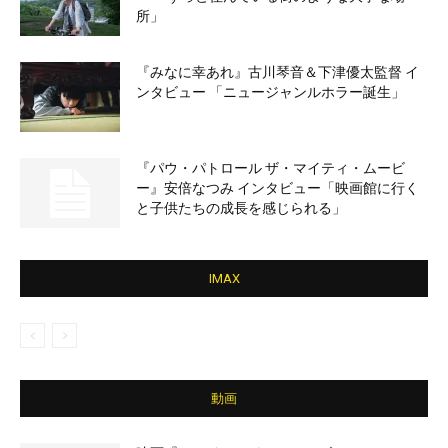
所」
『みなに幸あれ』古川琴音＆下津優太監督 イ
ンタビュー 「ニュージャンルホラー誕生」
『パウ・パトロール ザ・マイティ・ムービ
ー』安倍なつみ インタビュー「映画館に行く
と子供たちの成長を感じられる」
IMAX
動画