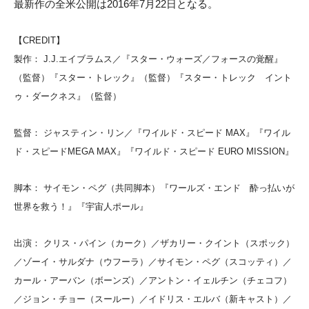
最新作の全米公開は2016年7月22日となる。
【CREDIT】
製作： J.J.エイブラムス／『スター・ウォーズ／フォースの覚醒』
（監督）『スター・トレック』（監督）『スター・トレック イント
ゥ・ダークネス』（監督）
監督： ジャスティン・リン／『ワイルド・スピード MAX』『ワイル
ド・スピードMEGA MAX』『ワイルド・スピード EURO MISSION』
脚本： サイモン・ペグ（共同脚本）『ワールズ・エンド 酔っ払いが
世界を救う！』『宇宙人ポール』
出演： クリス・パイン（カーク）／ザカリー・クイント（スポック）
／ゾーイ・サルダナ（ウフーラ）／サイモン・ペグ（スコッティ）／
カール・アーバン（ボーンズ）／アントン・イェルチン（チェコフ）
／ジョン・チョー（スールー）／イドリス・エルバ（新キャスト）／