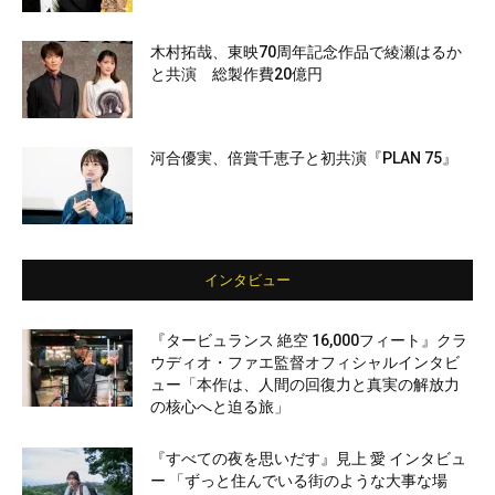
木村拓哉、東映70周年記念作品で綾瀬はるか
と共演 総製作費20億円
河合優実、倍賞千恵子と初共演『PLAN 75』
インタビュー
『タービュランス 絶空 16,000フィート』クラ
ウディオ・ファエ監督オフィシャルインタビ
ュー「本作は、人間の回復力と真実の解放力
の核心へと迫る旅」
『すべての夜を思いだす』見上 愛 インタビュ
ー 「ずっと住んでいる街のような大事な場