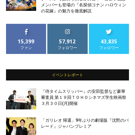
メンバーも登場の『名探偵コナン ハロウィン
の花嫁』の魅力を徹底解説
15,399
57,912
43,835
ファン
フォロワー
フォロワー
イベントレポート
『侍タイムスリッパー』の安田監督など豪華
審査員 第１９回ＴＯＨＯシネマズ学生映画祭
３月３０日(月)開催
「ガリレオ 帰還」9年ぶりの劇場版『沈黙のパ
レード』ジャパンプレミア