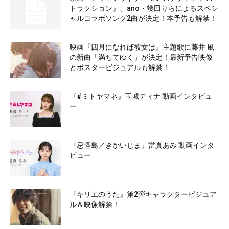
トラクション』、ano・幾田りらによるスペシ
ャルコラボソング2曲が決定！本予告も解禁！
映画『四月になれば彼女は』主題歌に藤井 風
の新曲「満ちてゆく」が決定！最新予告映像
とポスタービジュアルも解禁！
『#ミトヤマネ』玉城ティナ 動画インタビュ
ー
『忌怪島／きかいじま』當真あみ 動画インタ
ビュー
『キリエのうた』第2弾キャラクタービジュア
ル＆映像解禁！