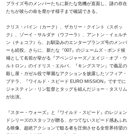
プライズ号のメンバーたちに新たな危機が直面し、謎の存在
たちが彼らの命を脅かす様子まで確認できる。
クリス・パイン（カーク）、ザカリー・クイント（スポッ
ク）、ゾーイ・サルダナ（ウフーラ）、アントン・イェルチ
ン（チェコフ）ら、お馴染みのエンタープランズ号のメンバ
ーも続投。さらに、新たな『007』のジェームズ・ボンド候
補として名前が挙がる『アベンジャーズ／エイジ・オブ・ウ
ルトロン』のイドリス・エルバ、『キングスマン』で義足の
殺し屋・ガゼル役で華麗なアクションを披露したソフィア・
ブテラ、『ワイルド・スピード EURO MISSION』ですでに
ジャスティン・リン監督とタッグを組んだジョー・タスリム
が出演。
『スター・ウォーズ』と『ワイルド・スピード』のレジェン
ドシリーズのスタッフが贈る、かつてないスピード感あふれ
る映像、超絶アクションで観る者を圧倒させる全世界待望の