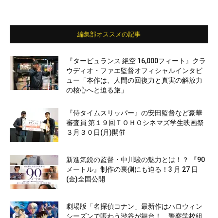
編集部オススメの記事
『タービュランス 絶空 16,000フィート』クラ
ウディオ・ファエ監督オフィシャルインタビ
ュー「本作は、人間の回復力と真実の解放力
の核心へと迫る旅」
『侍タイムスリッパー』の安田監督など豪華
審査員 第１９回ＴＯＨＯシネマズ学生映画祭
３月３０日(月)開催
新進気鋭の監督・中川駿の魅力とは！？ 『90
メートル』制作の裏側にも迫る！3 月 27 日
(金)全国公開
劇場版「名探偵コナン」最新作はハロウィン
シーズンで賑わう渋谷が舞台！ 警察学校組