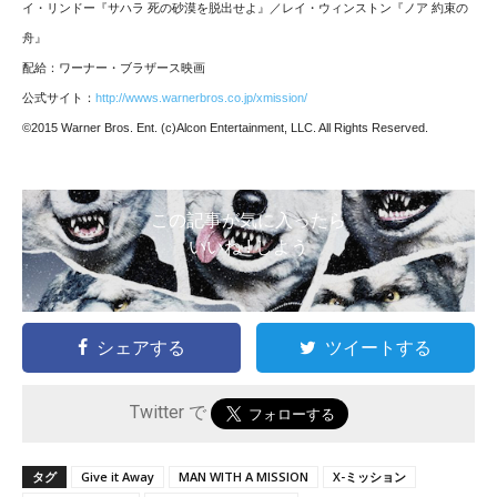
イ・リンドー『サハラ 死の砂漠を脱出せよ』／レイ・ウィンストン『ノア 約束の
舟』
配給：ワーナー・ブラザース映画
公式サイト：
http://wwws.warnerbros.co.jp/xmission/
©2015 Warner Bros. Ent. (c)Alcon Entertainment, LLC. All Rights Reserved.
この記事が気に入ったら
いいね ! しよう
シェアする
ツイートする
Twitter で
タグ
Give it Away
MAN WITH A MISSION
X-ミッション