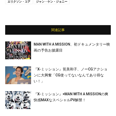
エリクソン・コア
ジャン・ケン・ジョニー
関連記事
MAN WITH A MISSION、初ドキュメンタリー映
画の予告お披露目
『X-ミッション』筧美和子、ノーCGアクショ
ンに大興奮「CG使ってないなんてあり得な
い！」
『X-ミッション』×MAN WITH A MISSIONの爽
快感MAXなスペシャルPV解禁！