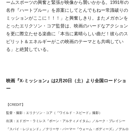
ームスポーツの興奮と緊張が映像から襲いかかる。1991年の
名作『ハートブルー』を原案にしてとんでもねー常識破りの
ミッションがここに！！！」と興奮しきり。またメガホンを
とったエリクソン・コア監督は、映画のハードなアクション
を更に際立たせる楽曲に「本当に素晴らしい曲だ！彼らのス
ピリット＆エネルギーがこの映画のテーマとも共鳴してい
る」と絶賛している。
映画『X-ミッション』は2月20日（土）より全国ロードショ
ー
【CREDIT】
監督・撮影：エリクソン・コア（『ワイルド・スピード』撮影）
出演：エドガー・ラミレス『ボーン・アルティメイタム』／ルーク・ブレイシー
『スパイ・レジェンド』／テリーサ・パーマー『ウォーム・ボディーズ』／デルロ