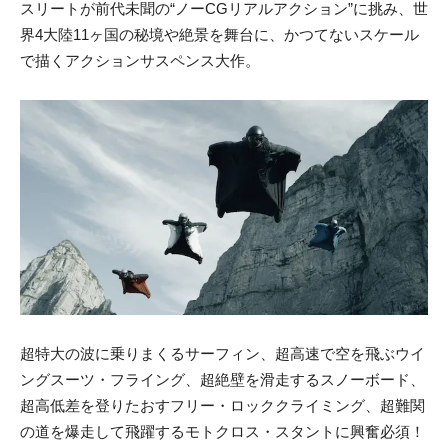
スリートが前代未聞の“ノーCGリアルアクション”に挑み、世
界4大陸11ヶ国の秘境や絶景を舞台に、かつてないスケール
で描くアクションサスペンス大作。
超特大の波に乗りまくるサーフィン、超高速で空を飛ぶウイ
ングスーツ・フライング、超絶壁を滑走するスノーボード、
超高低差を登りたおすフリー・ロッククライミング、超難関
の道を爆走して飛躍するモトクロス・スタントに興奮必須！