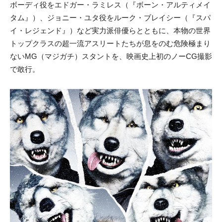
ボーディ役をエドガー・ラミレス（『ボーン・アルティメイ
タム』）、ジョニー・ユタ役をルーク・ブレイシー（『スパ
イ・レジェンド』）など実力派俳優らとともに、本物の世界
トップクラスの超一流アスリートたちが息をのむ危険極まり
ないMG（マジガチ）スタントを、映画史上初のノーCG撮影
で敢行。