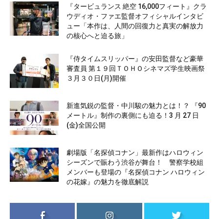
『タービュランス 絶空 16,000フィート』クラ
ウディオ・ファエ監督オフィシャルインタビ
ュー「本作は、人間の回復力と真実の解放力
の核心へと迫る旅」
『侍タイムスリッパー』の安田監督など豪華
審査員 第１９回ＴＯＨＯシネマズ学生映画祭
３月３０日(月)開催
新進気鋭の監督・中川駿の魅力とは！？ 『90
メートル』制作の裏側にも迫る！3 月 27 日
(金)全国公開
劇場版「名探偵コナン」最新作はハロウィン
シーズンで賑わう渋谷が舞台！ 警察学校組
メンバーも登場の『名探偵コナン ハロウィン
の花嫁』の魅力を徹底解説