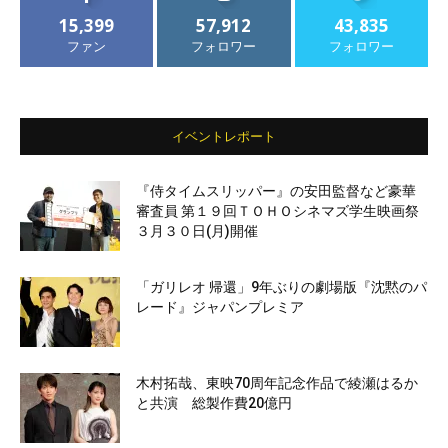
15,399
57,912
43,835
ファン
フォロワー
フォロワー
イベントレポート
『侍タイムスリッパー』の安田監督など豪華
審査員 第１９回ＴＯＨＯシネマズ学生映画祭
３月３０日(月)開催
「ガリレオ 帰還」9年ぶりの劇場版『沈黙のパ
レード』ジャパンプレミア
木村拓哉、東映70周年記念作品で綾瀬はるか
と共演 総製作費20億円