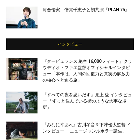
河合優実、倍賞千恵子と初共演『PLAN 75』
インタビュー
『タービュランス 絶空 16,000フィート』クラ
ウディオ・ファエ監督オフィシャルインタビ
ュー「本作は、人間の回復力と真実の解放力
の核心へと迫る旅」
『すべての夜を思いだす』見上 愛 インタビュ
ー 「ずっと住んでいる街のような大事な場
所」
『みなに幸あれ』古川琴音＆下津優太監督 イ
ンタビュー 「ニュージャンルホラー誕生」