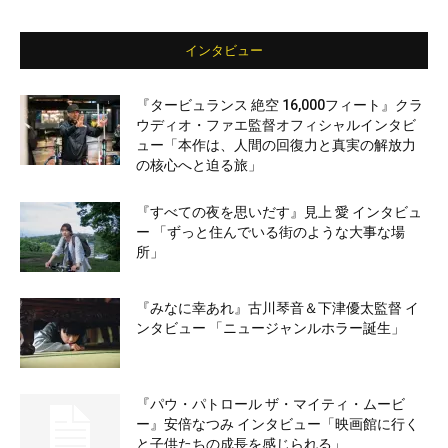
インタビュー
『タービュランス 絶空 16,000フィート』クラ
ウディオ・ファエ監督オフィシャルインタビ
ュー「本作は、人間の回復力と真実の解放力
の核心へと迫る旅」
『すべての夜を思いだす』見上 愛 インタビュ
ー 「ずっと住んでいる街のような大事な場
所」
『みなに幸あれ』古川琴音＆下津優太監督 イ
ンタビュー 「ニュージャンルホラー誕生」
『パウ・パトロール ザ・マイティ・ムービ
ー』安倍なつみ インタビュー「映画館に行く
と子供たちの成長を感じられる」