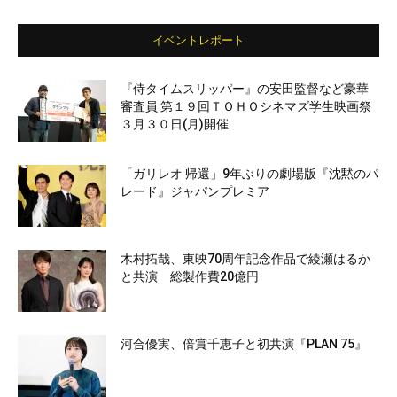
イベントレポート
『侍タイムスリッパー』の安田監督など豪華
審査員 第１９回ＴＯＨＯシネマズ学生映画祭
３月３０日(月)開催
「ガリレオ 帰還」9年ぶりの劇場版『沈黙のパ
レード』ジャパンプレミア
木村拓哉、東映70周年記念作品で綾瀬はるか
と共演 総製作費20億円
河合優実、倍賞千恵子と初共演『PLAN 75』