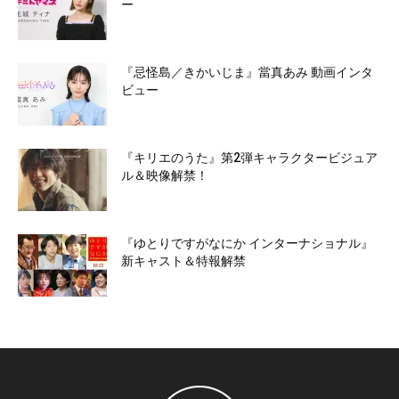
ー
『忌怪島／きかいじま』當真あみ 動画インタ
ビュー
『キリエのうた』第2弾キャラクタービジュア
ル＆映像解禁！
『ゆとりですがなにか インターナショナル』
新キャスト＆特報解禁