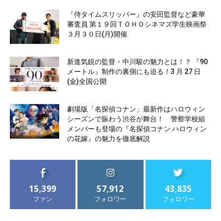
『侍タイムスリッパー』の安田監督など豪華
審査員 第１９回ＴＯＨＯシネマズ学生映画祭
３月３０日(月)開催
新進気鋭の監督・中川駿の魅力とは！？ 『90
メートル』制作の裏側にも迫る！3 月 27 日
(金)全国公開
劇場版「名探偵コナン」最新作はハロウィン
シーズンで賑わう渋谷が舞台！ 警察学校組
メンバーも登場の『名探偵コナン ハロウィン
の花嫁』の魅力を徹底解説
15,399
57,912
43,835
ファン
フォロワー
フォロワー