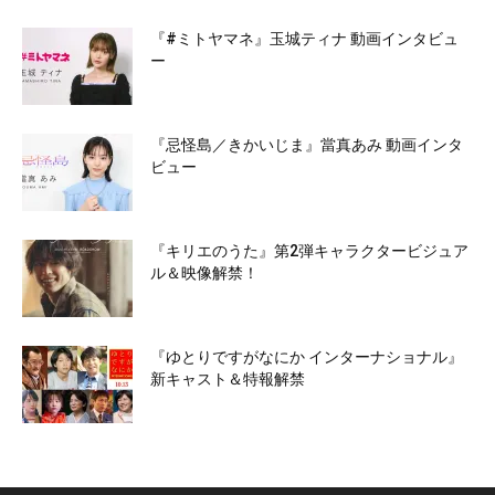
『#ミトヤマネ』玉城ティナ 動画インタビュ
ー
『忌怪島／きかいじま』當真あみ 動画インタ
ビュー
『キリエのうた』第2弾キャラクタービジュア
ル＆映像解禁！
『ゆとりですがなにか インターナショナル』
新キャスト＆特報解禁