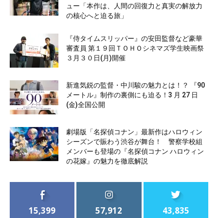
ュー「本作は、人間の回復力と真実の解放力
の核心へと迫る旅」
『侍タイムスリッパー』の安田監督など豪華
審査員 第１９回ＴＯＨＯシネマズ学生映画祭
３月３０日(月)開催
新進気鋭の監督・中川駿の魅力とは！？ 『90
メートル』制作の裏側にも迫る！3 月 27 日
(金)全国公開
劇場版「名探偵コナン」最新作はハロウィン
シーズンで賑わう渋谷が舞台！ 警察学校組
メンバーも登場の『名探偵コナン ハロウィン
の花嫁』の魅力を徹底解説
15,399
57,912
43,835