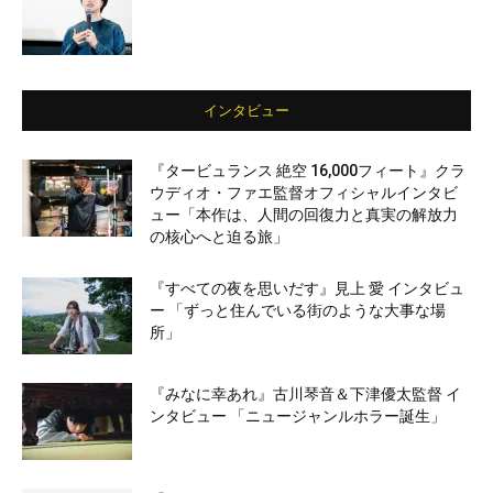
インタビュー
『タービュランス 絶空 16,000フィート』クラ
ウディオ・ファエ監督オフィシャルインタビ
ュー「本作は、人間の回復力と真実の解放力
の核心へと迫る旅」
『すべての夜を思いだす』見上 愛 インタビュ
ー 「ずっと住んでいる街のような大事な場
所」
『みなに幸あれ』古川琴音＆下津優太監督 イ
ンタビュー 「ニュージャンルホラー誕生」