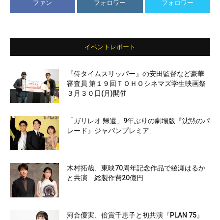
ファン
フォロワー
フォロワー
イベントレポート
『侍タイムスリッパー』の安田監督など豪華
審査員 第１９回ＴＯＨＯシネマズ学生映画祭
３月３０日(月)開催
「ガリレオ 帰還」9年ぶりの劇場版『沈黙のパ
レード』ジャパンプレミア
木村拓哉、東映70周年記念作品で綾瀬はるか
と共演 総製作費20億円
河合優実、倍賞千恵子と初共演『PLAN 75』