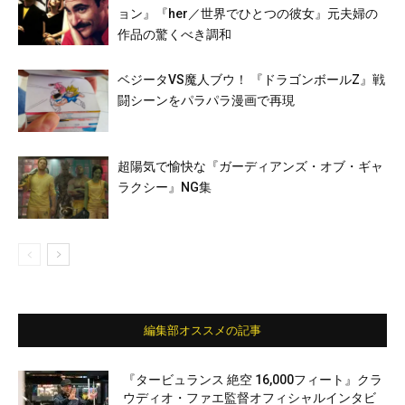
ョン』『her／世界でひとつの彼女』元夫婦の
作品の驚くべき調和
ベジータVS魔人ブウ！ 『ドラゴンボールZ』戦
闘シーンをパラパラ漫画で再現
超陽気で愉快な『ガーディアンズ・オブ・ギャ
ラクシー』NG集
編集部オススメの記事
『タービュランス 絶空 16,000フィート』クラ
ウディオ・ファエ監督オフィシャルインタビ