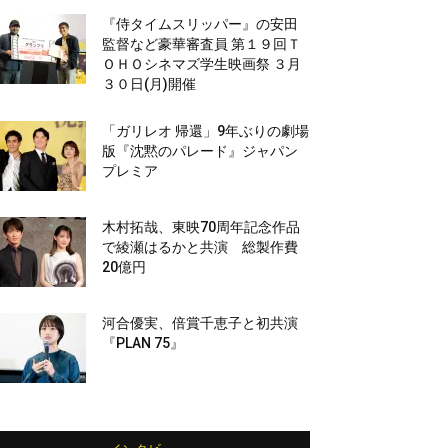
『侍タイムスリッパー』の安田
監督など豪華審査員 第１９回Ｔ
ＯＨＯシネマズ学生映画祭 ３月
３０日(月)開催
「ガリレオ 帰還」9年ぶりの劇場
版『沈黙のパレード』ジャパン
プレミア
木村拓哉、東映70周年記念作品
で綾瀬はるかと共演 総製作費
20億円
河合優実、倍賞千恵子と初共演
『PLAN 75』