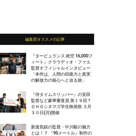
編集部オススメの記事
『タービュランス 絶空 16,000フ
ィート』クラウディオ・ファエ
監督オフィシャルインタビュー
「本作は、人間の回復力と真実
の解放力の核心へと迫る旅」
『侍タイムスリッパー』の安田
監督など豪華審査員 第１９回Ｔ
ＯＨＯシネマズ学生映画祭 ３月
３０日(月)開催
新進気鋭の監督・中川駿の魅力
とは！？ 『90メートル』制作の