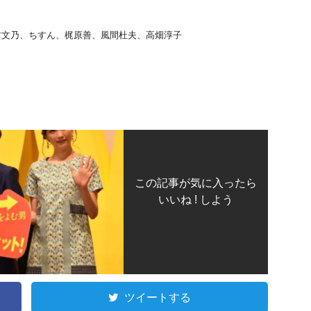
村文乃、ちすん、梶原善、風間杜夫、高畑淳子
この記事が気に入ったら
いいね ! しよう
ツイートする