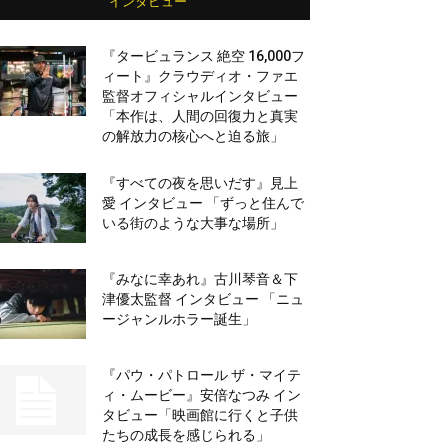
インタビュー
『タービュランス 絶空 16,000フ
ィート』クラウディオ・ファエ
監督オフィシャルインタビュー
「本作は、人間の回復力と真実
の解放力の核心へと迫る旅」
『すべての夜を思いだす』見上
愛 インタビュー 「ずっと住んで
いる街のような大事な場所」
『みなに幸あれ』古川琴音＆下
津優太監督 インタビュー 「ニュ
ージャンルホラー誕生」
『パウ・パトロール ザ・マイテ
ィ・ムービー』安倍なつみ イン
タビュー「映画館に行くと子供
たちの成長を感じられる」