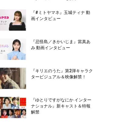
『#ミトヤマネ』玉城ティナ 動
画インタビュー
『忌怪島／きかいじま』當真あ
み 動画インタビュー
『キリエのうた』第2弾キャラク
タービジュアル＆映像解禁！
『ゆとりですがなにか インター
ナショナル』新キャスト＆特報
解禁