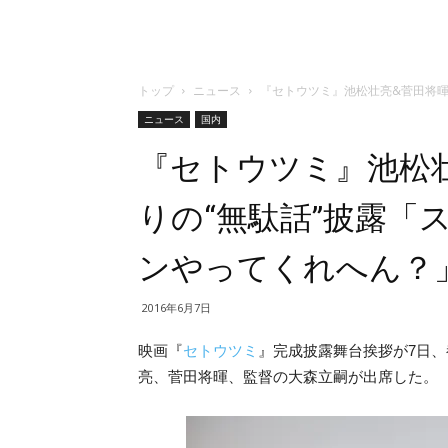
トップ
ニュース
『セトウツミ』池松壮亮&菅田将暉
ニュース
国内
『セトウツミ』池松
りの“無駄話”披露「
ンやってくれへん？
2016年6月7日
映画『
セトウツミ
』完成披露舞台挨拶が7日
亮、菅田将暉、監督の大森立嗣が出席した。