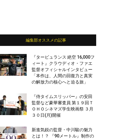
編集部オススメの記事
『タービュランス 絶空 16,000フ
ィート』クラウディオ・ファエ
監督オフィシャルインタビュー
「本作は、人間の回復力と真実
の解放力の核心へと迫る旅」
『侍タイムスリッパー』の安田
監督など豪華審査員 第１９回Ｔ
ＯＨＯシネマズ学生映画祭 ３月
３０日(月)開催
新進気鋭の監督・中川駿の魅力
とは！？ 『90メートル』制作の