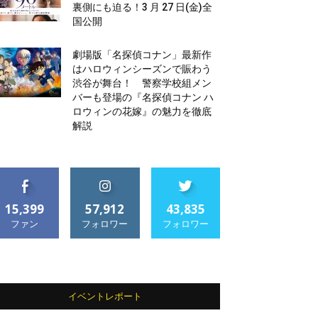
裏側にも迫る！3 月 27 日(金)全
国公開
劇場版「名探偵コナン」最新作
はハロウィンシーズンで賑わう
渋谷が舞台！ 警察学校組メン
バーも登場の『名探偵コナン ハ
ロウィンの花嫁』の魅力を徹底
解説
15,399
57,912
43,835
ファン
フォロワー
フォロワー
イベントレポート