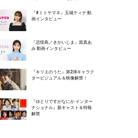
『#ミトヤマネ』玉城ティナ 動
画インタビュー
『忌怪島／きかいじま』當真あ
み 動画インタビュー
『キリエのうた』第2弾キャラク
タービジュアル＆映像解禁！
『ゆとりですがなにか インター
ナショナル』新キャスト＆特報
解禁