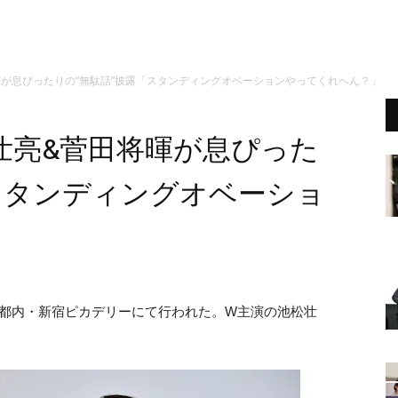
が息ぴったりの“無駄話”披露「スタンディングオベーションやってくれへん？」
壮亮&菅田将暉が息ぴった
スタンディングオベーショ
」
、都内・新宿ピカデリーにて行われた。W主演の池松壮