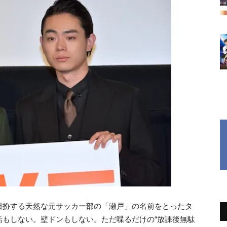
田扮する天然な元サッカー部の「瀬戸」の名前をとったタ
活もしない。壁ドンもしない。ただ喋るだけの“放課後無駄