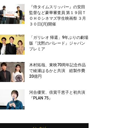
『侍タイムスリッパー』の安田
監督など豪華審査員 第１９回Ｔ
ＯＨＯシネマズ学生映画祭 ３月
３０日(月)開催
「ガリレオ 帰還」9年ぶりの劇場
版『沈黙のパレード』ジャパン
プレミア
木村拓哉、東映70周年記念作品
で綾瀬はるかと共演 総製作費
20億円
河合優実、倍賞千恵子と初共演
『PLAN 75』