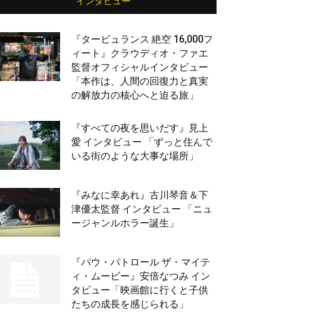
インタビュー
『タービュランス 絶空 16,000フ
ィート』クラウディオ・ファエ
監督オフィシャルインタビュー
「本作は、人間の回復力と真実
の解放力の核心へと迫る旅」
『すべての夜を思いだす』見上
愛 インタビュー 「ずっと住んで
いる街のような大事な場所」
『みなに幸あれ』古川琴音＆下
津優太監督 インタビュー 「ニュ
ージャンルホラー誕生」
『パウ・パトロール ザ・マイテ
ィ・ムービー』安倍なつみ イン
タビュー「映画館に行くと子供
たちの成長を感じられる」