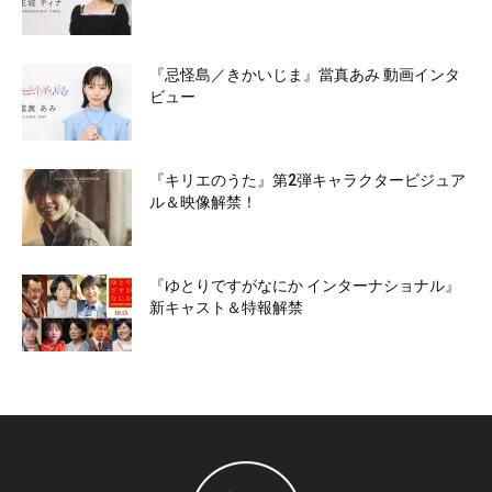
『忌怪島／きかいじま』當真あみ 動画インタ
ビュー
『キリエのうた』第2弾キャラクタービジュア
ル＆映像解禁！
『ゆとりですがなにか インターナショナル』
新キャスト＆特報解禁