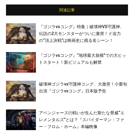
関連記事
『ゴジラvsコング』特集｜破壊神VS守護神、
伝説の2大モンスターがついに激突！ド迫力
の“頂上決戦”は映画史に残る名シーン！
『ゴジラvsコング』“地球最大規模”での大ヒッ
トスタート！新ビジュアルも解禁
破壊神ゴジラvs守護神コング、大激突！小栗旬
出演『ゴジラvsコング』日本版予告
アベンジャーズの戦いが生んだ新たな脅威“エ
レメンタルズ”とは？『スパイダーマン：ファ
ー・フロム・ホーム』本編映像