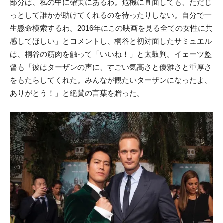
部分は、私の中に確実にあるわ。危機に直面しても、ただじ
っとして誰かが助けてくれるのを待ったりしない。自分で一
生懸命模索するわ。2016年にこの映画を見る全ての女性に共
感してほしい」とコメントし、桐谷と初対面したサミュエル
は、桐谷の筋肉を触って「いいね！」と太鼓判。イェーツ監
督も「彼はターザンの声に、すごい気高さと優雅さと重厚さ
をもたらしてくれた。みんなが観たいターザンになったよ、
ありがとう！」と絶賛の言葉を贈った。