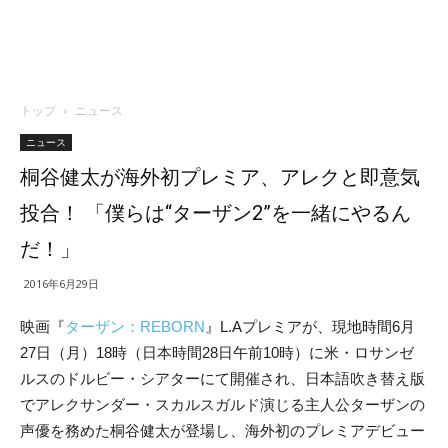
トップ
ニュース
ニュース
桐谷健太が海外初プレミア、アレクと即意気
投合！ 「僕らは“ターザン2”を一緒にやるん
だ！」
2016年6月29日
映画『
ターザン：REBORN
』L.Aプレミアが、現地時間6月
27日（月）18時（日本時間28日午前10時）に米・ロサンゼ
ルスのドルビー・シアターにて開催され、日本語吹き替え版
でアレクサンダー・スカルスガルド演じる主人公ターザンの
声優を務めた桐谷健太が登場し、海外初のプレミアデビュー