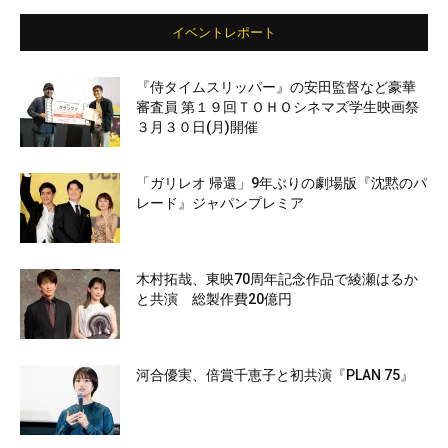
イベントレポート
『侍タイムスリッパー』の安田監督など豪華
審査員 第１９回ＴＯＨＯシネマズ学生映画祭
３月３０日(月)開催
「ガリレオ 帰還」9年ぶりの劇場版『沈黙のパ
レード』ジャパンプレミア
木村拓哉、東映70周年記念作品で綾瀬はるか
と共演 総製作費20億円
河合優実、倍賞千恵子と初共演『PLAN 75』