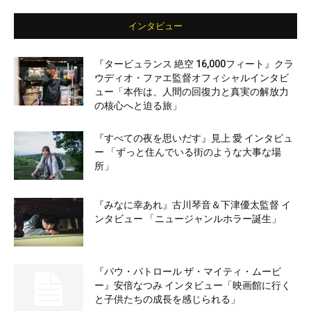
インタビュー
『タービュランス 絶空 16,000フィート』クラ
ウディオ・ファエ監督オフィシャルインタビ
ュー「本作は、人間の回復力と真実の解放力
の核心へと迫る旅」
『すべての夜を思いだす』見上 愛 インタビュ
ー 「ずっと住んでいる街のような大事な場
所」
『みなに幸あれ』古川琴音＆下津優太監督 イ
ンタビュー 「ニュージャンルホラー誕生」
『パウ・パトロール ザ・マイティ・ムービ
ー』安倍なつみ インタビュー「映画館に行く
と子供たちの成長を感じられる」