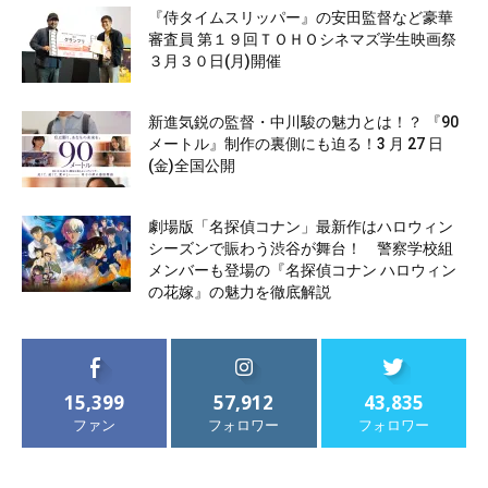
『侍タイムスリッパー』の安田監督など豪華
審査員 第１９回ＴＯＨＯシネマズ学生映画祭
３月３０日(月)開催
新進気鋭の監督・中川駿の魅力とは！？ 『90
メートル』制作の裏側にも迫る！3 月 27 日
(金)全国公開
劇場版「名探偵コナン」最新作はハロウィン
シーズンで賑わう渋谷が舞台！ 警察学校組
メンバーも登場の『名探偵コナン ハロウィン
の花嫁』の魅力を徹底解説
15,399
57,912
43,835
ファン
フォロワー
フォロワー