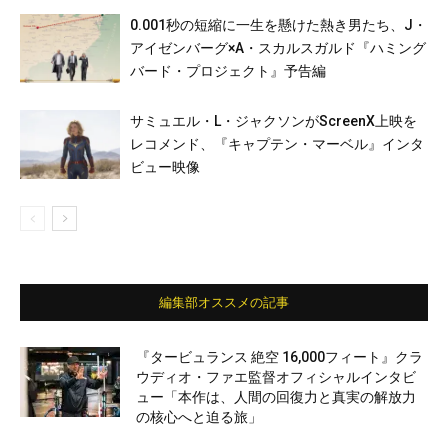
0.001秒の短縮に一生を懸けた熱き男たち、J・
アイゼンバーグ×A・スカルスガルド『ハミング
バード・プロジェクト』予告編
サミュエル・L・ジャクソンがScreenX上映を
レコメンド、『キャプテン・マーベル』インタ
ビュー映像
編集部オススメの記事
『タービュランス 絶空 16,000フィート』クラ
ウディオ・ファエ監督オフィシャルインタビ
ュー「本作は、人間の回復力と真実の解放力
の核心へと迫る旅」