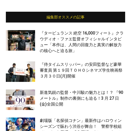
編集部オススメの記事
『タービュランス 絶空 16,000フィート』クラ
ウディオ・ファエ監督オフィシャルインタビ
ュー「本作は、人間の回復力と真実の解放力
の核心へと迫る旅」
『侍タイムスリッパー』の安田監督など豪華
審査員 第１９回ＴＯＨＯシネマズ学生映画祭
３月３０日(月)開催
新進気鋭の監督・中川駿の魅力とは！？ 『90
メートル』制作の裏側にも迫る！3 月 27 日
(金)全国公開
劇場版「名探偵コナン」最新作はハロウィン
シーズンで賑わう渋谷が舞台！ 警察学校組