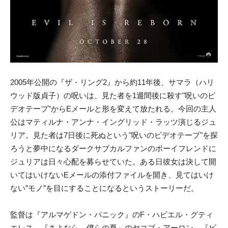
2005年公開の『ザ・リング2』から約11年後、サマラ（ハリ
ウッド版貞子）の呪いは、見た者を1週間後に殺す"呪いのビ
デオテープ"からEメールと形を変えて放たれる。今回の主人
公はマティルナ・アンナ・イングリッド・ラッツ演じるジュ
リア。見た者は7日後に死ぬという"呪いのビデオテープ"を探
ろうと夢中になるダークサブカルファンのボーイフレンドに
ジュリアは日々心配を募らせていた。ある日彼女は決して開
いてはいけないEメールの添付ファイルを開き、見てはいけ
ない”モノ”を目にすることになるというストーリーだ。
監督は『アルマゲドン・パニック』のF・ハビエル・グティ
エレス。『さよなら、僕らの夏』のヤコブ・アーロン、『ビ