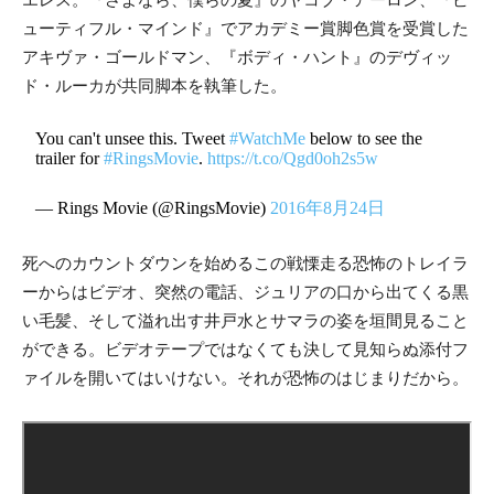
ューティフル・マインド』でアカデミー賞脚色賞を受賞した
アキヴァ・ゴールドマン、『ボディ・ハント』のデヴィッ
ド・ルーカが共同脚本を執筆した。
You can't unsee this. Tweet
#WatchMe
below to see the
trailer for
#RingsMovie
.
https://t.co/Qgd0oh2s5w
— Rings Movie (@RingsMovie)
2016年8月24日
死へのカウントダウンを始めるこの戦慄走る恐怖のトレイラ
ーからはビデオ、突然の電話、ジュリアの口から出てくる黒
い毛髪、そして溢れ出す井戸水とサマラの姿を垣間見ること
ができる。ビデオテープではなくても決して見知らぬ添付フ
ァイルを開いてはいけない。それが恐怖のはじまりだから。