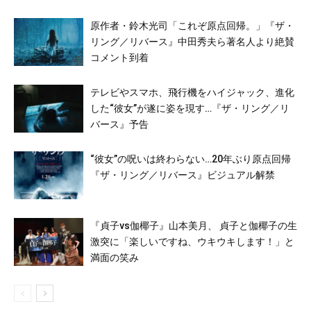
原作者・鈴木光司「これぞ原点回帰。」『ザ・
リング／リバース』中田秀夫ら著名人より絶賛
コメント到着
テレビやスマホ、飛行機をハイジャック、進化
した“彼女”が遂に姿を現す…『ザ・リング／リ
バース』予告
“彼女”の呪いは終わらない…20年ぶり原点回帰
『ザ・リング／リバース』ビジュアル解禁
『貞子vs伽椰子』山本美月、 貞子と伽椰子の生
激突に「楽しいですね、ウキウキします！」と
満面の笑み