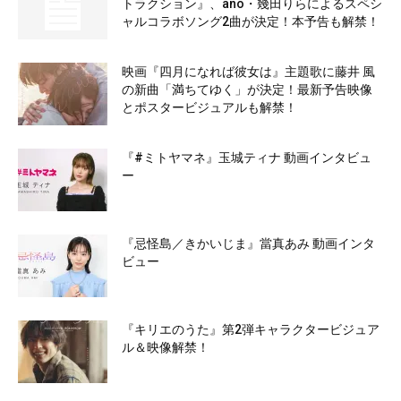
トラクション』、ano・幾田りらによるスペシ
ャルコラボソング2曲が決定！本予告も解禁！
映画『四月になれば彼女は』主題歌に藤井 風
の新曲「満ちてゆく」が決定！最新予告映像
とポスタービジュアルも解禁！
『#ミトヤマネ』玉城ティナ 動画インタビュ
ー
『忌怪島／きかいじま』當真あみ 動画インタ
ビュー
『キリエのうた』第2弾キャラクタービジュア
ル＆映像解禁！