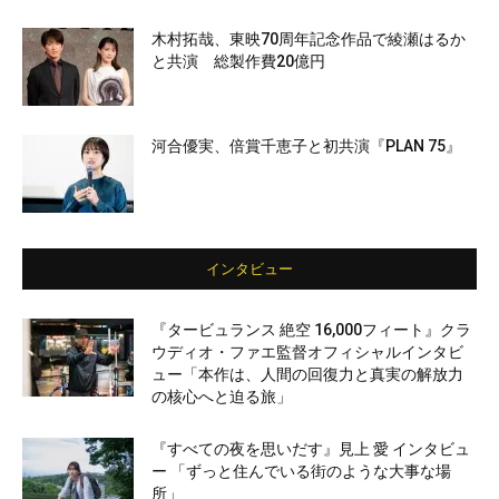
木村拓哉、東映70周年記念作品で綾瀬はるか
と共演 総製作費20億円
河合優実、倍賞千恵子と初共演『PLAN 75』
インタビュー
『タービュランス 絶空 16,000フィート』クラ
ウディオ・ファエ監督オフィシャルインタビ
ュー「本作は、人間の回復力と真実の解放力
の核心へと迫る旅」
『すべての夜を思いだす』見上 愛 インタビュ
ー 「ずっと住んでいる街のような大事な場
所」