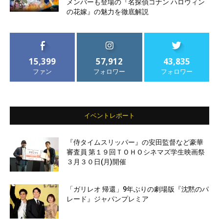
メンバーも登場の『名探偵コナン ハロウィン
の花嫁』の魅力を徹底解説
15,399
57,912
43,835
ファン
フォロワー
フォロワー
イベントレポート
『侍タイムスリッパー』の安田監督など豪華
審査員 第１９回ＴＯＨＯシネマズ学生映画祭
３月３０日(月)開催
「ガリレオ 帰還」9年ぶりの劇場版『沈黙のパ
レード』ジャパンプレミア