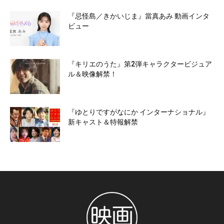
『忌怪島／きかいじま』當真あみ 動画インタ
ビュー
『キリエのうた』第2弾キャラクタービジュア
ル＆映像解禁！
『ゆとりですがなにか インターナショナル』
新キャスト＆特報解禁