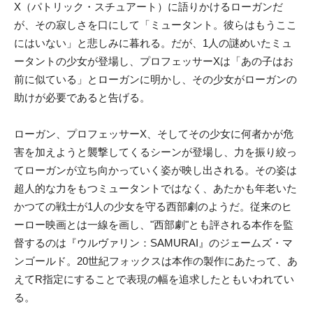
X（パトリック・スチュアート）に語りかけるローガンだ
が、その寂しさを口にして「ミュータント。彼らはもうここ
にはいない」と悲しみに暮れる。だが、1人の謎めいたミュ
ータントの少女が登場し、プロフェッサーXは「あの子はお
前に似ている」とローガンに明かし、その少女がローガンの
助けが必要であると告げる。
ローガン、プロフェッサーX、そしてその少女に何者かが危
害を加えようと襲撃してくるシーンが登場し、力を振り絞っ
てローガンが立ち向かっていく姿が映し出される。その姿は
超人的な力をもつミュータントではなく、あたかも年老いた
かつての戦士が1人の少女を守る西部劇のようだ。従来のヒ
ーロー映画とは一線を画し、"西部劇"とも評される本作を監
督するのは『ウルヴァリン：SAMURAI』のジェームズ・マ
ンゴールド。20世紀フォックスは本作の製作にあたって、あ
えてR指定にすることで表現の幅を追求したともいわれてい
る。