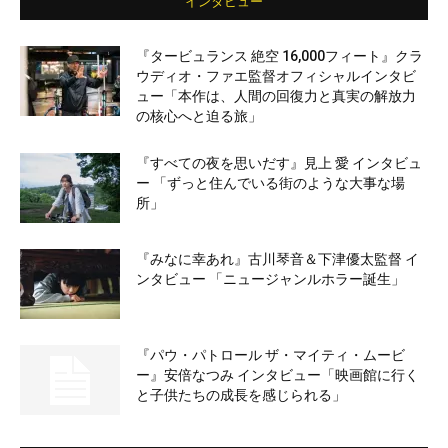
インタビュー
『タービュランス 絶空 16,000フィート』クラ
ウディオ・ファエ監督オフィシャルインタビ
ュー「本作は、人間の回復力と真実の解放力
の核心へと迫る旅」
『すべての夜を思いだす』見上 愛 インタビュ
ー 「ずっと住んでいる街のような大事な場
所」
『みなに幸あれ』古川琴音＆下津優太監督 イ
ンタビュー 「ニュージャンルホラー誕生」
『パウ・パトロール ザ・マイティ・ムービ
ー』安倍なつみ インタビュー「映画館に行く
と子供たちの成長を感じられる」