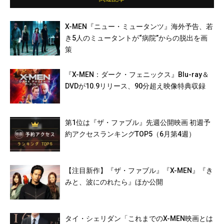
X-MEN『ニュー・ミュータンツ』海外予告、若
き5人のミュータントが“病院”からの脱出を画
策
『X-MEN：ダーク・フェニックス』Blu-ray＆
DVDが10.9リリース、90分超え映像特典収録
第1位は『ザ・ファブル』先週公開映画 初週予
約アクセスランキングTOP5（6月第4週）
【注目新作】『ザ・ファブル』『X-MEN』『き
みと、波にのれたら』ほか公開
タイ・シェリダン「これまでのX-MEN映画とは