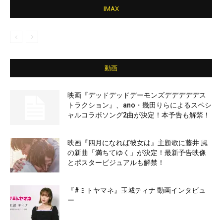
IMAX
動画
映画『デッドデッドデーモンズデデデデデス
トラクション』、ano・幾田りらによるスペシ
ャルコラボソング2曲が決定！本予告も解禁！
映画『四月になれば彼女は』主題歌に藤井 風
の新曲「満ちてゆく」が決定！最新予告映像
とポスタービジュアルも解禁！
『#ミトヤマネ』玉城ティナ 動画インタビュ
ー