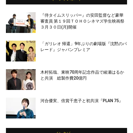
『侍タイムスリッパー』の安田監督など豪華
審査員 第１９回ＴＯＨＯシネマズ学生映画祭
３月３０日(月)開催
「ガリレオ 帰還」9年ぶりの劇場版『沈黙のパ
レード』ジャパンプレミア
木村拓哉、東映70周年記念作品で綾瀬はるか
と共演 総製作費20億円
河合優実、倍賞千恵子と初共演『PLAN 75』