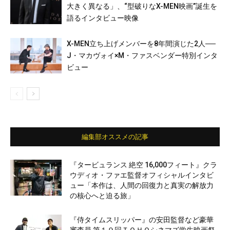
大きく異なる」、“型破りなX-MEN映画”誕生を
語るインタビュー映像
X-MEN立ち上げメンバーを8年間演じた2人──
J・マカヴォイ×M・ファスベンダー特別インタ
ビュー
編集部オススメの記事
『タービュランス 絶空 16,000フィート』クラ
ウディオ・ファエ監督オフィシャルインタビ
ュー「本作は、人間の回復力と真実の解放力
の核心へと迫る旅」
『侍タイムスリッパー』の安田監督など豪華