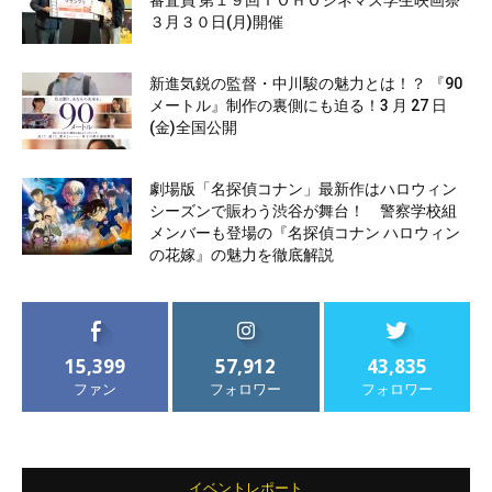
審査員 第１９回ＴＯＨＯシネマズ学生映画祭
３月３０日(月)開催
新進気鋭の監督・中川駿の魅力とは！？ 『90
メートル』制作の裏側にも迫る！3 月 27 日
(金)全国公開
劇場版「名探偵コナン」最新作はハロウィン
シーズンで賑わう渋谷が舞台！ 警察学校組
メンバーも登場の『名探偵コナン ハロウィン
の花嫁』の魅力を徹底解説
15,399
57,912
43,835
ファン
フォロワー
フォロワー
イベントレポート