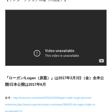
『ローガン/Logan（原題）』は2017年3月3日（金）全米公
開/日本公開は2017年6月
参考：
http://www.ew.com/article/2016/10/20/logan-trailer-hugh-jackman-
wolverine
,
http://www.superherohype.com/news/384403-the-logan-trailer-is-
here#/slide/16