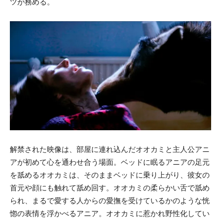
ツが務める。
解禁された映像は、部屋に連れ込んだオオカミと主人公アニ
アが初めて心を通わせ合う場面。ベッドに眠るアニアの足元
を舐めるオオカミは、そのままベッドに乗り上がり、彼女の
首元や顔にも触れて舐め回す。オオカミの柔らかい舌で舐め
られ、まるで愛する人からの愛撫を受けているかのような恍
惚の表情を浮かべるアニア。オオカミに惹かれ野性化してい