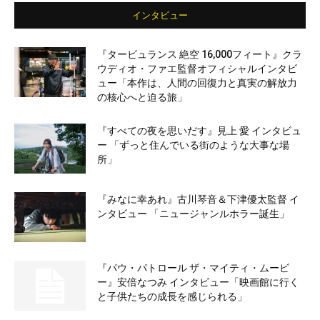
インタビュー
『タービュランス 絶空 16,000フィート』クラ
ウディオ・ファエ監督オフィシャルインタビ
ュー「本作は、人間の回復力と真実の解放力
の核心へと迫る旅」
『すべての夜を思いだす』見上 愛 インタビュ
ー 「ずっと住んでいる街のような大事な場
所」
『みなに幸あれ』古川琴音＆下津優太監督 イ
ンタビュー 「ニュージャンルホラー誕生」
『パウ・パトロール ザ・マイティ・ムービ
ー』安倍なつみ インタビュー「映画館に行く
と子供たちの成長を感じられる」