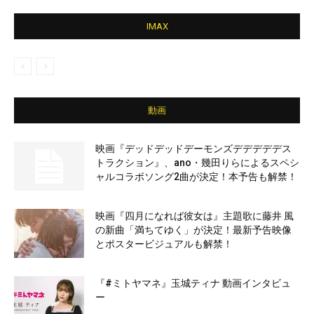
IMAX
動画
映画『デッドデッドデーモンズデデデデデス
トラクション』、ano・幾田りらによるスペシ
ャルコラボソング2曲が決定！本予告も解禁！
映画『四月になれば彼女は』主題歌に藤井 風
の新曲「満ちてゆく」が決定！最新予告映像
とポスタービジュアルも解禁！
『#ミトヤマネ』玉城ティナ 動画インタビュ
ー