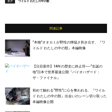
タグ
ワイルド わたしの中の獣
関連記事
“本物”オオカミが野性の獰猛さ剥き出す、『ワ
イルド わたしの中の獣』本編映像
【注目新作】14年の歴史に終止符──“生誕の
地”日本で世界最速公開『バイオハザード：
ザ・ファイナル』
初めて触れる“野性”に心を奪われる、『ワイル
ド わたしの中の獣』出会いのシーン切り取った
本編映像公開