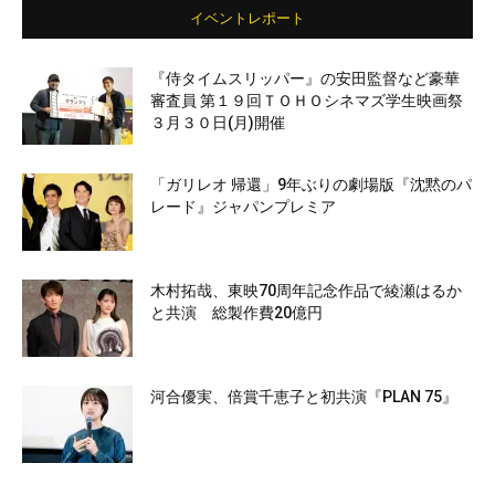
イベントレポート
『侍タイムスリッパー』の安田監督など豪華
審査員 第１９回ＴＯＨＯシネマズ学生映画祭
３月３０日(月)開催
「ガリレオ 帰還」9年ぶりの劇場版『沈黙のパ
レード』ジャパンプレミア
木村拓哉、東映70周年記念作品で綾瀬はるか
と共演 総製作費20億円
河合優実、倍賞千恵子と初共演『PLAN 75』