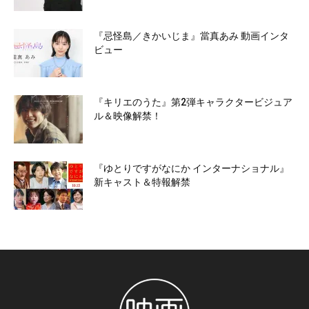
『忌怪島／きかいじま』當真あみ 動画インタ
ビュー
『キリエのうた』第2弾キャラクタービジュア
ル＆映像解禁！
『ゆとりですがなにか インターナショナル』
新キャスト＆特報解禁