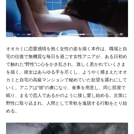
オオカミに恋愛感情を抱く女性の姿を描く本作は、職場と自
宅の往復で無機質な毎日を過ごす女性アニアが、ある日初め
て触れた“野性”に心をかき乱され、激しく惹かれていくさま
を描く。彼女はあらゆる手を尽くし、ようやく捕まえたオオ
カミと自宅の高級マンションで秘めていた欲望を露わにして
いく。アニアは“彼”の虜になり、食事を用意し、同じ部屋で
眠り、まるで恋人であるかのように接し愛し始める。次第に
野性に取り込まれ、人間として常軌を逸脱する行動をとり始
める。