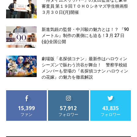
『侍タイムスリッパー』の安田監督など豪華
審査員 第１９回ＴＯＨＯシネマズ学生映画祭
３月３０日(月)開催
新進気鋭の監督・中川駿の魅力とは！？ 『90
メートル』制作の裏側にも迫る！3 月 27 日
(金)全国公開
劇場版「名探偵コナン」最新作はハロウィン
シーズンで賑わう渋谷が舞台！ 警察学校組
メンバーも登場の『名探偵コナン ハロウィン
の花嫁』の魅力を徹底解説
15,399
57,912
43,835
ファン
フォロワー
フォロワー