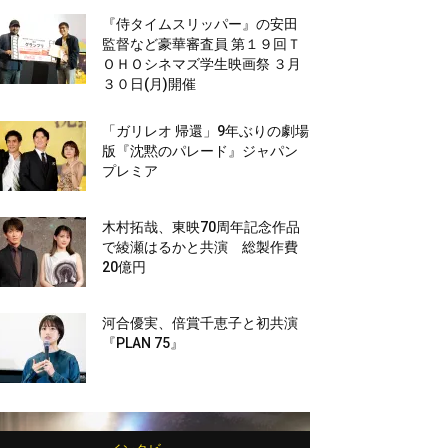
『侍タイムスリッパー』の安田
監督など豪華審査員 第１９回Ｔ
ＯＨＯシネマズ学生映画祭 ３月
３０日(月)開催
「ガリレオ 帰還」9年ぶりの劇場
版『沈黙のパレード』ジャパン
プレミア
木村拓哉、東映70周年記念作品
で綾瀬はるかと共演 総製作費
20億円
河合優実、倍賞千恵子と初共演
『PLAN 75』