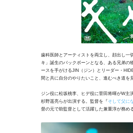
歯科医師とアーティストを両立し、顔出し一切無
キ」誕生のバックボーンとなる、ある兄弟の
ースを手がけるJIN（ジン）とリーダー・HI
間と共に自分のやりたいこと、進むべき道を
ジン役に松坂桃李、ヒデ役に菅田将暉がW主
杉野遥亮らが出演する。監督を『
そして父に
督の元で助監督として活躍した兼重淳が務め