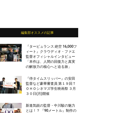
編集部オススメの記事
『タービュランス 絶空 16,000フ
ィート』クラウディオ・ファエ
監督オフィシャルインタビュー
「本作は、人間の回復力と真実
の解放力の核心へと迫る旅」
『侍タイムスリッパー』の安田
監督など豪華審査員 第１９回Ｔ
ＯＨＯシネマズ学生映画祭 ３月
３０日(月)開催
新進気鋭の監督・中川駿の魅力
とは！？ 『90メートル』制作の