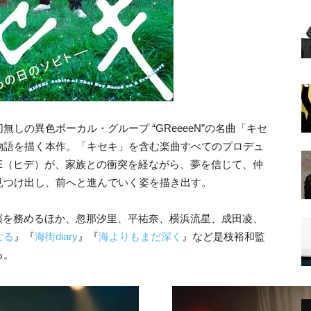
しの異色ボーカル・グループ “GReeeeN”の名曲「キセ
物語を描く本作。「キセキ」を含む楽曲すべてのプロデュ
DE（ヒデ）が、家族との衝突を経ながら、夢を信じて、仲
見つけ出し、前へと進んでいく姿を描き出す。
演を務めるほか、忽那汐里、平祐奈、横浜流星、成田凌、
なる
』『
海街diary
』『
海よりもまだ深く
』など是枝裕和監
る。