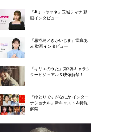
『#ミトヤマネ』玉城ティナ 動
画インタビュー
『忌怪島／きかいじま』當真あ
み 動画インタビュー
『キリエのうた』第2弾キャラク
タービジュアル＆映像解禁！
『ゆとりですがなにか インター
ナショナル』新キャスト＆特報
解禁