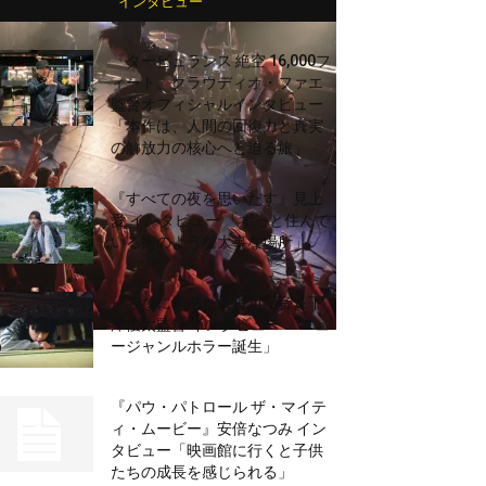
インタビュー
『タービュランス 絶空 16,000フ
ィート』クラウディオ・ファエ
監督オフィシャルインタビュー
「本作は、人間の回復力と真実
の解放力の核心へと迫る旅」
『すべての夜を思いだす』見上
愛 インタビュー 「ずっと住んで
いる街のような大事な場所」
『みなに幸あれ』古川琴音＆下
津優太監督 インタビュー 「ニュ
ージャンルホラー誕生」
『パウ・パトロール ザ・マイテ
ィ・ムービー』安倍なつみ イン
タビュー「映画館に行くと子供
たちの成長を感じられる」