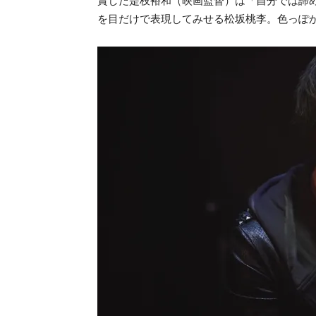
賞した是枝裕和（映画監督）は「自分では諦
を目だけで表現してみせる松坂桃李。色っぽ