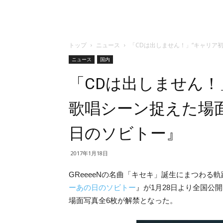
トップ
ニュース
「CDは出しません！」“キャリア
ニュース
国内
「CDは出しません！
歌唱シーン捉えた場
日のソビトー』
2017年1月18日
GReeeeNの名曲「キセキ」誕生にまつわる
ーあの日のソビトー
』が1月28日より全国公
場面写真全6枚が解禁となった。