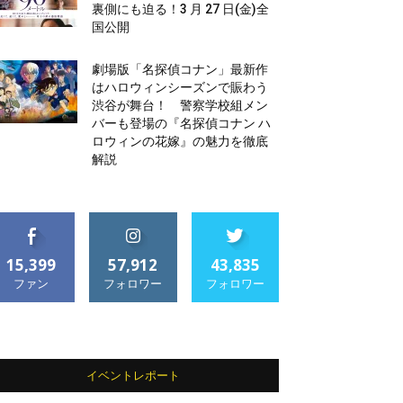
裏側にも迫る！3 月 27 日(金)全
国公開
劇場版「名探偵コナン」最新作
はハロウィンシーズンで賑わう
渋谷が舞台！ 警察学校組メン
バーも登場の『名探偵コナン ハ
ロウィンの花嫁』の魅力を徹底
解説
15,399
57,912
43,835
ファン
フォロワー
フォロワー
イベントレポート