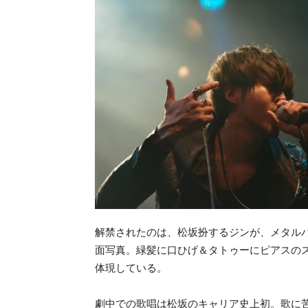
解禁されたのは、松坂扮するジンが、メタル
面写真。緑髪に口ひげ＆タトゥーにピアスの
体現している。
劇中での歌唱は松坂のキャリア史上初。歌に