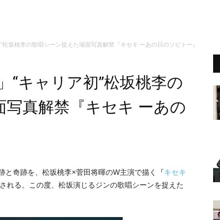
初”松坂桃李の歌唱シーン捉えた場面写真解禁『キセキ ーあの日のソビトー』
」“キャリア初”松坂桃李の
面写真解禁『キセキ ーあの
軌跡と奇跡を、松坂桃李×菅田将暉のW主演で描く『
キセキ
開される。この度、
松坂演じるジンの
歌唱シーンを捉えた