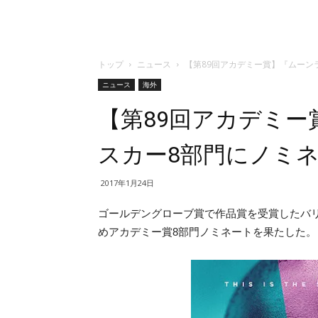
トップ
ニュース
【第89回アカデミー賞】『ムーン
ニュース
海外
【第89回アカデミ
スカー8部門にノミ
2017年1月24日
ゴールデングローブ賞で作品賞を受賞したバ
めアカデミー賞8部門ノミネートを果たした。