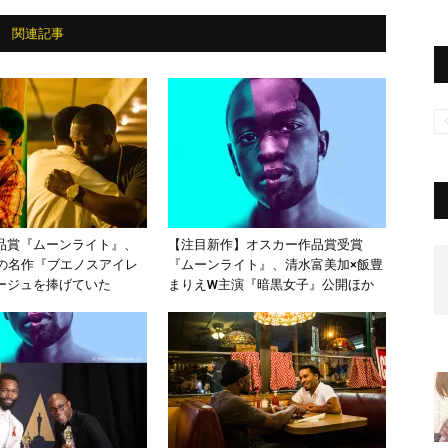
関連記事
品賞『ムーンライト』、
【注目新作】オスカー作品賞受賞
愛の名作『ブエノスアイレ
『ムーンライト』、清水富美加×飯豊
ージュを捧げていた
まりえW主演『暗黒女子』公開ほか