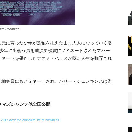
hts Reserved.
の元に育った少年が孤独を抱えたまま大人になっていく姿
の少年に出会う男を助演男優賞にノミネートされたマハー
ミネートを果たしたナオミ・ハリスが薬に人生を翻弄され
、編集賞にもノミネートされ、バリー・ジェンキンスは監
シネマズシャンテ他全国公開
-2017-view-the-complete-list-of-nominees