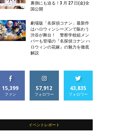
裏側にも迫る！3 月 27 日(金)全
国公開
劇場版「名探偵コナン」最新作
はハロウィンシーズンで賑わう
渋谷が舞台！ 警察学校組メン
バーも登場の『名探偵コナン ハ
ロウィンの花嫁』の魅力を徹底
解説
15,399
57,912
43,835
ファン
フォロワー
フォロワー
イベントレポート