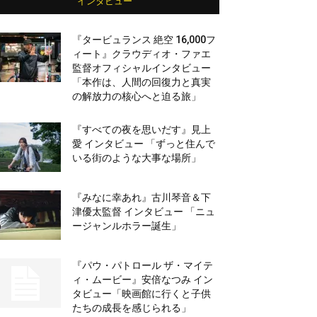
インタビュー
『タービュランス 絶空 16,000フ
ィート』クラウディオ・ファエ
監督オフィシャルインタビュー
「本作は、人間の回復力と真実
の解放力の核心へと迫る旅」
『すべての夜を思いだす』見上
愛 インタビュー 「ずっと住んで
いる街のような大事な場所」
『みなに幸あれ』古川琴音＆下
津優太監督 インタビュー 「ニュ
ージャンルホラー誕生」
『パウ・パトロール ザ・マイテ
ィ・ムービー』安倍なつみ イン
タビュー「映画館に行くと子供
たちの成長を感じられる」