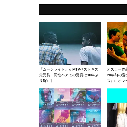
『ムーンライト』がMTVベストキス
オスカー作
賞受賞、同性ペアでの受賞は10年ぶ
20年前の
り5作目
ス』にオマ