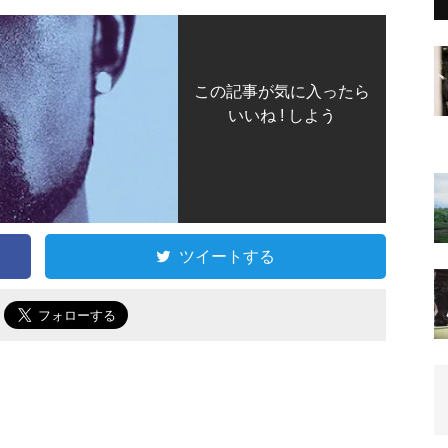
この記事が気に入ったら
いいね ! しよう
ツイートする
で