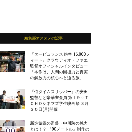
編集部オススメの記事
『タービュランス 絶空 16,000フ
ィート』クラウディオ・ファエ
監督オフィシャルインタビュー
「本作は、人間の回復力と真実
の解放力の核心へと迫る旅」
『侍タイムスリッパー』の安田
監督など豪華審査員 第１９回Ｔ
ＯＨＯシネマズ学生映画祭 ３月
３０日(月)開催
新進気鋭の監督・中川駿の魅力
とは！？ 『90メートル』制作の