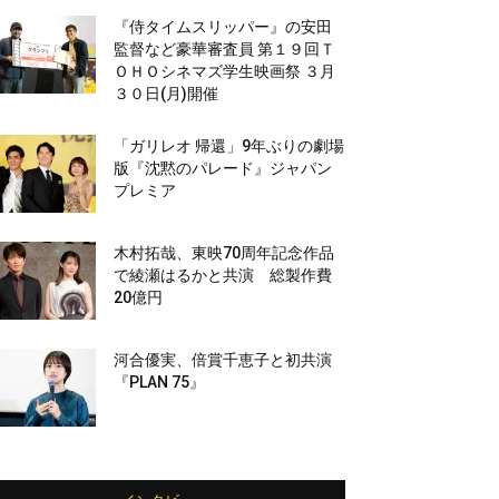
『侍タイムスリッパー』の安田
監督など豪華審査員 第１９回Ｔ
ＯＨＯシネマズ学生映画祭 ３月
３０日(月)開催
「ガリレオ 帰還」9年ぶりの劇場
版『沈黙のパレード』ジャパン
プレミア
木村拓哉、東映70周年記念作品
で綾瀬はるかと共演 総製作費
20億円
河合優実、倍賞千恵子と初共演
『PLAN 75』