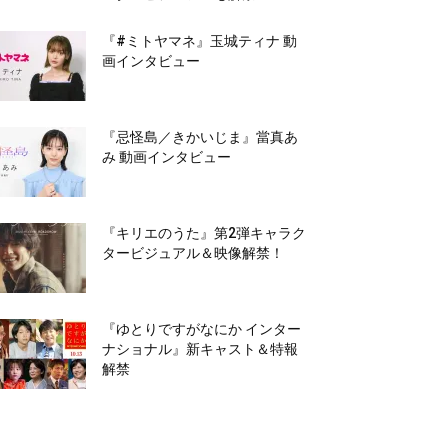
『#ミトヤマネ』玉城ティナ 動
画インタビュー
『忌怪島／きかいじま』當真あ
み 動画インタビュー
『キリエのうた』第2弾キャラク
タービジュアル＆映像解禁！
『ゆとりですがなにか インター
ナショナル』新キャスト＆特報
解禁