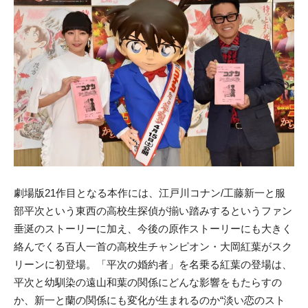
劇場版21作目となる本作には、江戸川コナン/工藤新一と服
部平次という東西の高校生探偵が揃い踏みするというファン
垂涎のストーリーに加え、今後の原作ストーリーにも大きく
絡んでくる百人一首の高校生チャンピオン・大岡紅葉がスク
リーンに初登場。「平次の婚約者」を名乗る紅葉の登場は、
平次と幼馴染の遠山和葉の関係にどんな影響をもたらすの
か、新一と蘭の関係にも変化が生まれるのか“淡い恋のスト