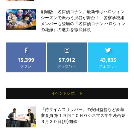
劇場版「名探偵コナン」最新作はハロウィン
シーズンで賑わう渋谷が舞台！ 警察学校組
メンバーも登場の『名探偵コナン ハロウィン
の花嫁』の魅力を徹底解説
15,399
57,912
43,835
ファン
フォロワー
フォロワー
イベントレポート
『侍タイムスリッパー』の安田監督など豪華
審査員 第１９回ＴＯＨＯシネマズ学生映画祭
３月３０日(月)開催