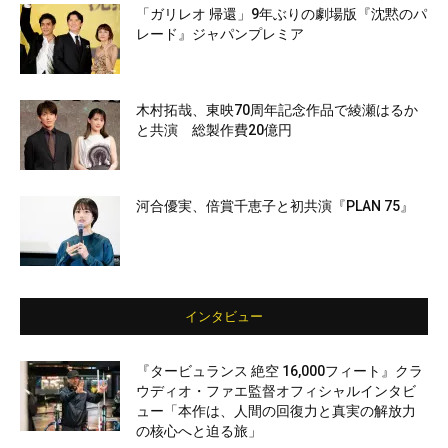
「ガリレオ 帰還」9年ぶりの劇場版『沈黙のパ
レード』ジャパンプレミア
木村拓哉、東映70周年記念作品で綾瀬はるか
と共演 総製作費20億円
河合優実、倍賞千恵子と初共演『PLAN 75』
インタビュー
『タービュランス 絶空 16,000フィート』クラ
ウディオ・ファエ監督オフィシャルインタビ
ュー「本作は、人間の回復力と真実の解放力
の核心へと迫る旅」