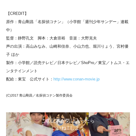
【CREDIT】
原作：青山剛昌「名探偵コナン」（小学館「週刊少年サンデー」連載
中）
監督：静野孔文 脚本：大倉崇裕 音楽：大野克夫
声の出演：高山みなみ、山崎和佳奈、小山力也、堀川りょう、宮村優
子 ほか
製作：小学館／読売テレビ／日本テレビ／ShoPro／東宝／トムス・エ
ンタテインメント
配給：東宝 公式サイト：
http://www.conan-movie.jp
(C)2017 青山剛昌／名探偵コナン製作委員会
この記事が気に入ったら
いいね ! しよう