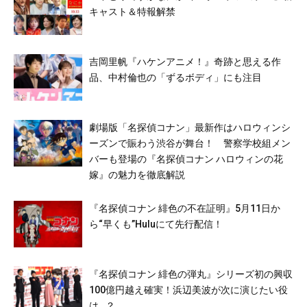
キャスト＆特報解禁
吉岡里帆『ハケンアニメ！』奇跡と思える作
品、中村倫也の「ずるボディ」にも注目
劇場版「名探偵コナン」最新作はハロウィンシ
ーズンで賑わう渋谷が舞台！ 警察学校組メン
バーも登場の『名探偵コナン ハロウィンの花
嫁』の魅力を徹底解説
『名探偵コナン 緋色の不在証明』5月11日か
ら“早くも”Huluにて先行配信！
『名探偵コナン 緋色の弾丸』シリーズ初の興収
100億円越え確実！浜辺美波が次に演じたい役
は…？