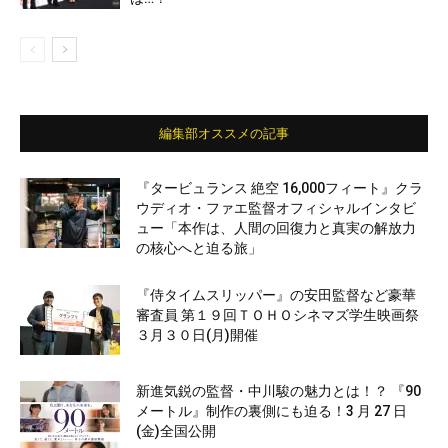
編集部オススメの記事
『タービュランス 絶空 16,000フィート』クラ
ウディオ・ファエ監督オフィシャルインタビ
ュー「本作は、人間の回復力と真実の解放力
の核心へと迫る旅」
『侍タイムスリッパー』の安田監督など豪華
審査員 第１９回ＴＯＨＯシネマズ学生映画祭
３月３０日(月)開催
新進気鋭の監督・中川駿の魅力とは！？ 『90
メートル』制作の裏側にも迫る！3 月 27 日
(金)全国公開