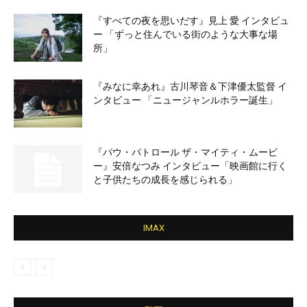
『すべての夜を思いだす』見上 愛 インタビュ
ー 「ずっと住んでいる街のような大事な場
所」
『みなに幸あれ』古川琴音＆下津優太監督 イ
ンタビュー 「ニュージャンルホラー誕生」
『パウ・パトロール ザ・マイティ・ムービ
ー』安倍なつみ インタビュー「映画館に行く
と子供たちの成長を感じられる」
IMAX