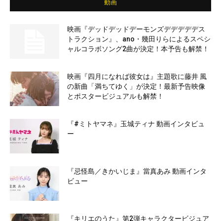
動画
映画『デッドデッドデーモンズデデデデデス
トラクション』、ano・幾田りらによるスペシ
ャルコラボソング2曲が決定！本予告も解禁！
映画『四月になれば彼女は』主題歌に藤井 風
の新曲「満ちてゆく」が決定！最新予告映像
とポスタービジュアルも解禁！
『#ミトヤマネ』玉城ティナ 動画インタビュ
ー
『忌怪島／きかいじま』當真あみ 動画インタ
ビュー
『キリエのうた』第2弾キャラクタービジュア