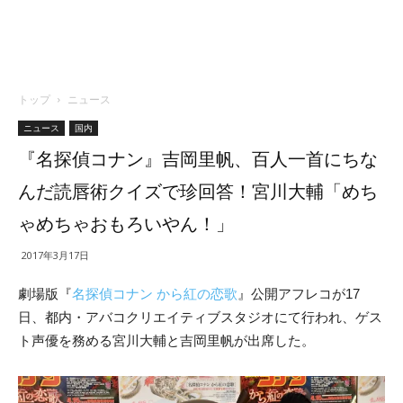
トップ
ニュース
ニュース
国内
『名探偵コナン』吉岡里帆、百人一首にちな
んだ読唇術クイズで珍回答！宮川大輔「めち
ゃめちゃおもろいやん！」
2017年3月17日
劇場版『
名探偵コナン から紅の恋歌
』公開アフレコが17
日、都内・アバコクリエイティブスタジオにて行われ、ゲス
ト声優を務める宮川大輔と吉岡里帆が出席した。