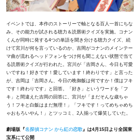
イベントでは、本作のストーリーで軸となる百人一首にちな
み、その能力が試される聴力＆読唇術クイズを実施。コナン
くんが同時に発する4つの単語を聞き分ける聴力クイズ、続
けて宮川が何を言っているのか、吉岡がコナンのメインテー
マ曲が流れるヘッドフォンをつけ何も聞こえない状態で当て
る読唇術クイズが行われた。宮川が「吉岡さん、今日も可愛
いですね！好きです！愛しています！終わりです」と言った
が、吉岡は「吉岡さん、今日の晩御飯は何ですか！僕はフキ
です！終わりです」と回答。「好き」というワードを「フ
キ」と間違えた吉岡の回答に、宮川が「まだそんな歳ちゃ
う！フキと白飯はまだ無理！」「フキです！ってめちゃめち
ゃおもろいやん！」とツッコミ、2人揃って爆笑していた。
劇場版『
名探偵コナン から紅の恋歌
』は4月15日より全国東
宝系にて公開