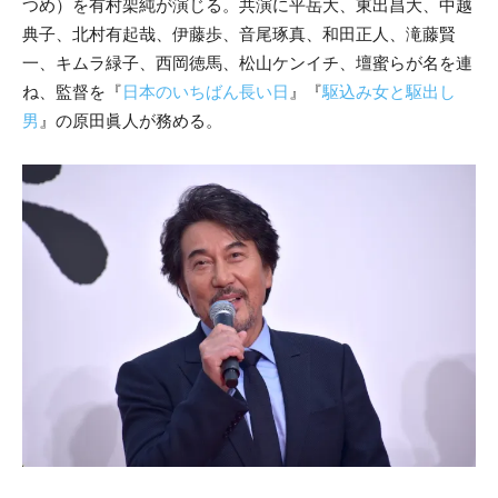
つめ）を有村架純が演じる。共演に平岳大、東出昌大、中越
典子、北村有起哉、伊藤歩、音尾琢真、和田正人、滝藤賢
一、キムラ緑子、西岡徳馬、松山ケンイチ、壇蜜らが名を連
ね、監督を『
日本のいちばん長い日
』『
駆込み女と駆出し
男
』の原田眞人が務める。