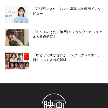
『忌怪島／きかいじま』當真あみ 動画インタ
ビュー
『キリエのうた』第2弾キャラクタービジュア
ル＆映像解禁！
『ゆとりですがなにか インターナショナル』
新キャスト＆特報解禁