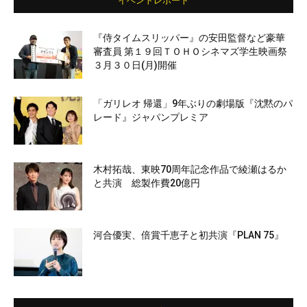
イベントレポート
『侍タイムスリッパー』の安田監督など豪華
審査員 第１９回ＴＯＨＯシネマズ学生映画祭
３月３０日(月)開催
「ガリレオ 帰還」9年ぶりの劇場版『沈黙のパ
レード』ジャパンプレミア
木村拓哉、東映70周年記念作品で綾瀬はるか
と共演 総製作費20億円
河合優実、倍賞千恵子と初共演『PLAN 75』