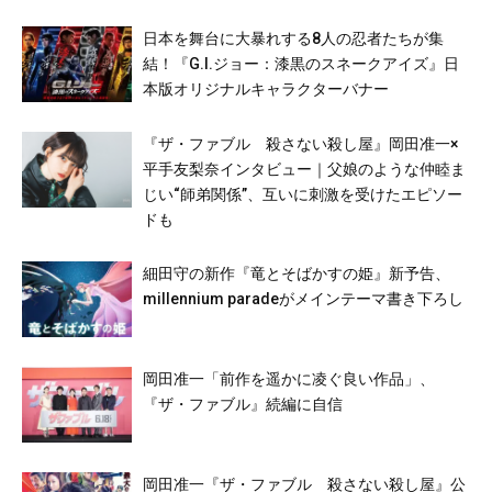
日本を舞台に大暴れする8人の忍者たちが集
結！『G.I.ジョー：漆黒のスネークアイズ』日
本版オリジナルキャラクターバナー
『ザ・ファブル 殺さない殺し屋』岡田准一×
平手友梨奈インタビュー｜父娘のような仲睦ま
じい“師弟関係”、互いに刺激を受けたエピソー
ドも
細田守の新作『竜とそばかすの姫』新予告、
millennium paradeがメインテーマ書き下ろし
岡田准一「前作を遥かに凌ぐ良い作品」、
『ザ・ファブル』続編に自信
岡田准一『ザ・ファブル 殺さない殺し屋』公