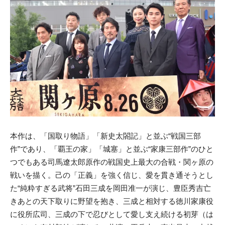
本作は、「国取り物語」「新史太閤記」と並ぶ“戦国三部
作”であり、「覇王の家」「城塞」と並ぶ“家康三部作”のひと
つでもある司馬遼太郎原作の戦国史上最大の合戦・関ヶ原の
戦いを描く。己の「正義」を強く信じ、愛を貫き通そうとし
た“純粋すぎる武将”石田三成を岡田准一が演じ、豊臣秀吉亡
きあとの天下取りに野望を抱き、三成と相対する徳川家康役
に役所広司、三成の下で忍びとして愛し支え続ける初芽（は