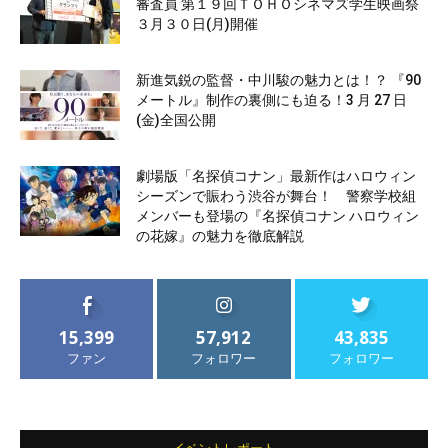
審査員 第１９回ＴＯＨＯシネマズ学生映画祭
３月３０日(月)開催
新進気鋭の監督・中川駿の魅力とは！？ 『90
メートル』制作の裏側にも迫る！3 月 27 日
(金)全国公開
劇場版「名探偵コナン」最新作はハロウィン
シーズンで賑わう渋谷が舞台！ 警察学校組
メンバーも登場の『名探偵コナン ハロウィン
の花嫁』の魅力を徹底解説
15,399
57,912
43,835
ファン
フォロワー
フォロワー