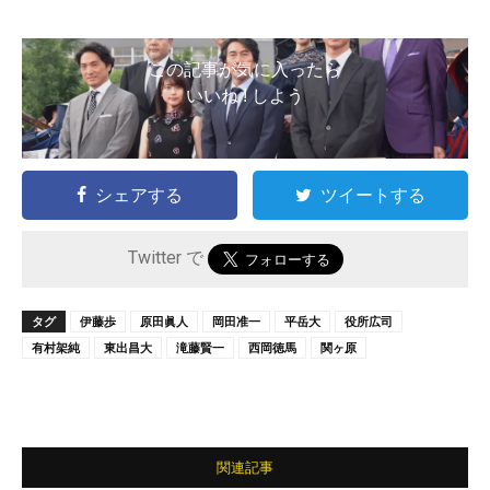
この記事が気に入ったら
いいね ! しよう
シェアする
ツイートする
Twitter で
タグ
伊藤歩
原田眞人
岡田准一
平岳大
役所広司
有村架純
東出昌大
滝藤賢一
西岡徳馬
関ヶ原
関連記事