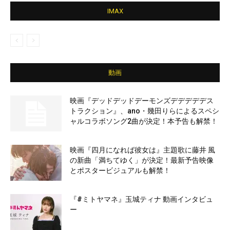
IMAX
動画
映画『デッドデッドデーモンズデデデデデス
トラクション』、ano・幾田りらによるスペシ
ャルコラボソング2曲が決定！本予告も解禁！
映画『四月になれば彼女は』主題歌に藤井 風
の新曲「満ちてゆく」が決定！最新予告映像
とポスタービジュアルも解禁！
『#ミトヤマネ』玉城ティナ 動画インタビュ
ー