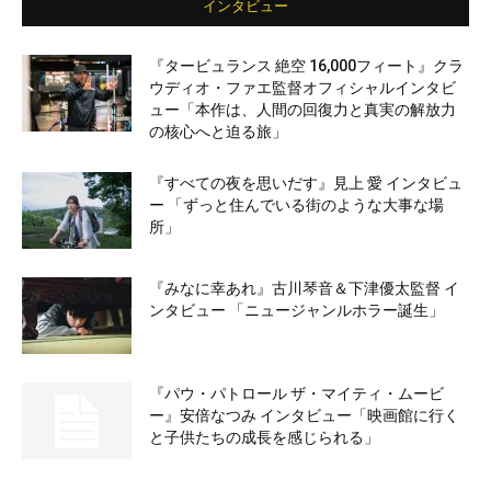
インタビュー
『タービュランス 絶空 16,000フィート』クラ
ウディオ・ファエ監督オフィシャルインタビ
ュー「本作は、人間の回復力と真実の解放力
の核心へと迫る旅」
『すべての夜を思いだす』見上 愛 インタビュ
ー 「ずっと住んでいる街のような大事な場
所」
『みなに幸あれ』古川琴音＆下津優太監督 イ
ンタビュー 「ニュージャンルホラー誕生」
『パウ・パトロール ザ・マイティ・ムービ
ー』安倍なつみ インタビュー「映画館に行く
と子供たちの成長を感じられる」