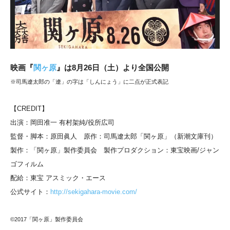
映画『
関ヶ原
』は8月26日（土）より全国公開
※司馬遼太郎の「遼」の字は「しんにょう」に二点が正式表記
【CREDIT】
出演：岡田准一 有村架純/役所広司
監督・脚本：原田眞人 原作：司馬遼太郎「関ヶ原」（新潮文庫刊）
製作：「関ヶ原」製作委員会 製作プロダクション：東宝映画/ジャン
ゴフィルム
配給：東宝 アスミック・エース
公式サイト：
http://sekigahara-movie.com/
©2017「関ヶ原」製作委員会