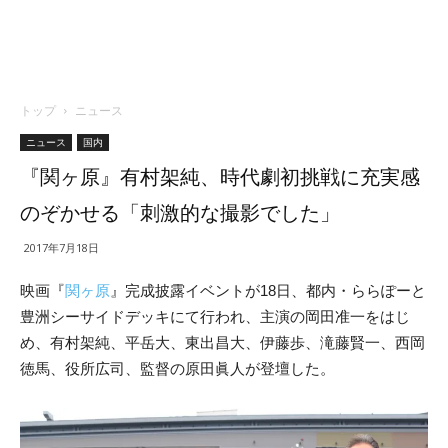
トップ
ニュース
ニュース
国内
『関ヶ原』有村架純、時代劇初挑戦に充実感
のぞかせる「刺激的な撮影でした」
2017年7月18日
映画『
関ヶ原
』完成披露イベントが18日、都内・ららぽーと
豊洲シーサイドデッキにて行われ、主演の岡田准一をはじ
め、有村架純、平岳大、東出昌大、伊藤歩、滝藤賢一、西岡
徳馬、役所広司、監督の原田眞人が登壇した。