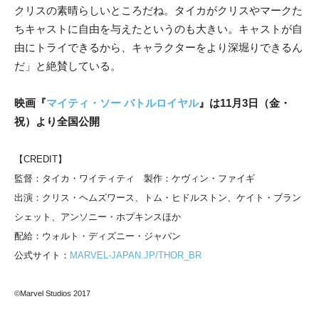
クリスの素晴らしいところだね。タイカがクリスやマークた
ちキャストに自由を与えたというのも大きい。キャストが自
由にトライできるから、キャラクターをより深堀りできるん
だ」と絶賛している。
映画『
マイティ・ソー バトルロイヤル
』は11月3日（金・
祝）より全国公開
【CREDIT】
監督：タイカ・ワイティティ 製作：ケヴィン・ファイギ
出演：クリス・ヘムズワース、トム・ヒドルストン、ケイト・ブラン
シェット、アンソニー・ホプキンスほか
配給：ウォルト・ディズニー・ジャパン
公式サイト：
MARVEL-JAPAN.JP/THOR_BR
©Marvel Studios 2017