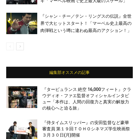
ギ「マーベル映画で史上最大級のスケール」
『シャン・チー／テン・リングスの伝説』全世
界で大ヒットスタート！「マーベル史上最高の
肉弾戦という噂に違わぬ最高のアクション！」
編集部オススメの記事
『タービュランス 絶空 16,000フィート』クラ
ウディオ・ファエ監督オフィシャルインタビ
ュー「本作は、人間の回復力と真実の解放力
の核心へと迫る旅」
『侍タイムスリッパー』の安田監督など豪華
審査員 第１９回ＴＯＨＯシネマズ学生映画祭
３月３０日(月)開催