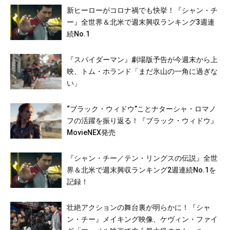
新ヒーローがコロナ禍でも快挙！『シャン・チ
ー』全世界＆北米で週末興収ランキング3週連
続No.1
『スパイダーマン』劇場版予告が今週末から上
映、トム・ホランド「まだ氷山の一角に過ぎな
い」
“ブラック・ウィドウ”ことナターシャ・ロマノ
フの活躍を振り返る！『ブラック・ウィドウ』
MovieNEX発売
『シャン・チー／テン・リングスの伝説』全世
界＆北米で週末興収ランキング2週連続No.1を
記録！
壮絶アクションの舞台裏が明らかに！『シャ
ン・チー』メイキング映像、ケヴィン・ファイ