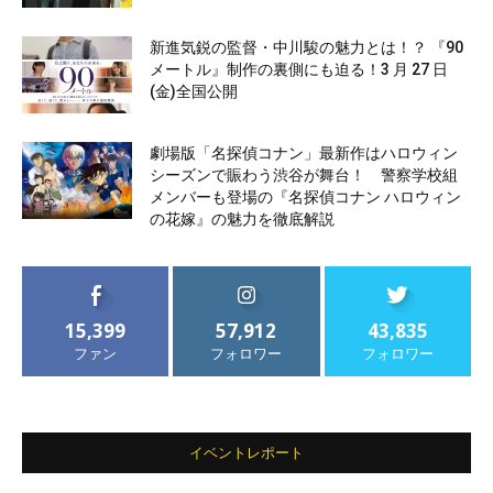
新進気鋭の監督・中川駿の魅力とは！？ 『90
メートル』制作の裏側にも迫る！3 月 27 日
(金)全国公開
劇場版「名探偵コナン」最新作はハロウィン
シーズンで賑わう渋谷が舞台！ 警察学校組
メンバーも登場の『名探偵コナン ハロウィン
の花嫁』の魅力を徹底解説
15,399
57,912
43,835
ファン
フォロワー
フォロワー
イベントレポート