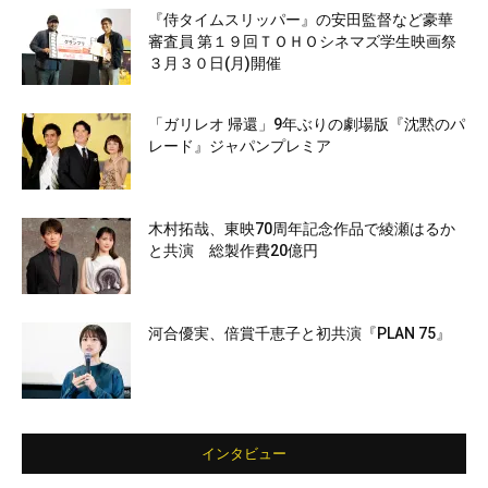
『侍タイムスリッパー』の安田監督など豪華
審査員 第１９回ＴＯＨＯシネマズ学生映画祭
３月３０日(月)開催
「ガリレオ 帰還」9年ぶりの劇場版『沈黙のパ
レード』ジャパンプレミア
木村拓哉、東映70周年記念作品で綾瀬はるか
と共演 総製作費20億円
河合優実、倍賞千恵子と初共演『PLAN 75』
インタビュー