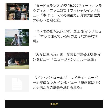
『タービュランス 絶空 16,000フィート』クラ
ウディオ・ファエ監督オフィシャルインタビ
ュー「本作は、人間の回復力と真実の解放力
の核心へと迫る旅」
『すべての夜を思いだす』見上 愛 インタビュ
ー 「ずっと住んでいる街のような大事な場
所」
『みなに幸あれ』古川琴音＆下津優太監督 イ
ンタビュー 「ニュージャンルホラー誕生」
『パウ・パトロール ザ・マイティ・ムービ
ー』安倍なつみ インタビュー「映画館に行く
と子供たちの成長を感じられる」
IMAX