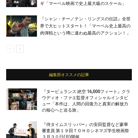
ギ「マーベル映画で史上最大級のスケール」
『シャン・チー／テン・リングスの伝説』全世
界で大ヒットスタート！「マーベル史上最高の
肉弾戦という噂に違わぬ最高のアクション！」
編集部オススメの記事
『タービュランス 絶空 16,000フィート』クラ
ウディオ・ファエ監督オフィシャルインタビ
ュー「本作は、人間の回復力と真実の解放力
の核心へと迫る旅」
『侍タイムスリッパー』の安田監督など豪華
審査員 第１９回ＴＯＨＯシネマズ学生映画祭
３月３０日(月)開催