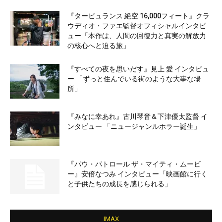
『タービュランス 絶空 16,000フィート』クラ
ウディオ・ファエ監督オフィシャルインタビ
ュー「本作は、人間の回復力と真実の解放力
の核心へと迫る旅」
『すべての夜を思いだす』見上 愛 インタビュ
ー 「ずっと住んでいる街のような大事な場
所」
『みなに幸あれ』古川琴音＆下津優太監督 イ
ンタビュー 「ニュージャンルホラー誕生」
『パウ・パトロール ザ・マイティ・ムービ
ー』安倍なつみ インタビュー「映画館に行く
と子供たちの成長を感じられる」
IMAX