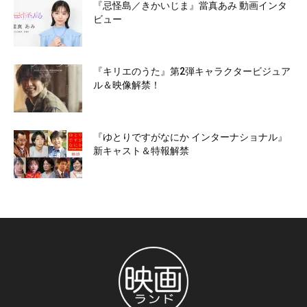
『忌怪島／きかいじま』當真あみ 動画インタ
ビュー
『キリエのうた』第2弾キャラクタービジュア
ル＆映像解禁！
『ゆとりですがなにか インターナショナル』
新キャスト＆特報解禁