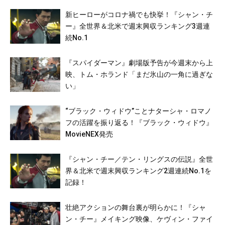
新ヒーローがコロナ禍でも快挙！『シャン・チ
ー』全世界＆北米で週末興収ランキング3週連
続No.1
『スパイダーマン』劇場版予告が今週末から上
映、トム・ホランド「まだ氷山の一角に過ぎな
い」
“ブラック・ウィドウ”ことナターシャ・ロマノ
フの活躍を振り返る！『ブラック・ウィドウ』
MovieNEX発売
『シャン・チー／テン・リングスの伝説』全世
界＆北米で週末興収ランキング2週連続No.1を
記録！
壮絶アクションの舞台裏が明らかに！『シャ
ン・チー』メイキング映像、ケヴィン・ファイ