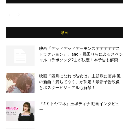
動画
映画『デッドデッドデーモンズデデデデデス
トラクション』、ano・幾田りらによるスペシ
ャルコラボソング2曲が決定！本予告も解禁！
映画『四月になれば彼女は』主題歌に藤井 風
の新曲「満ちてゆく」が決定！最新予告映像
とポスタービジュアルも解禁！
『#ミトヤマネ』玉城ティナ 動画インタビュ
ー