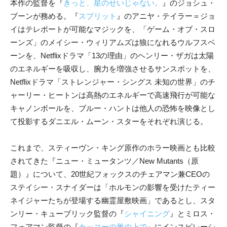
本作の監督を『
きっと、星のせいじゃない。
』のジョシュ・
ブーンが務める。『
スプリット
』のアニヤ・テイラー＝ジョ
イはテレポートが可能なマジックを、「ゲーム・オブ・スロ
ーンズ」のメイシー・ウィリアムズは狼になれるウルフスベ
ーンを、Netflixドラマ「13の理由」のヘンリー・ザガは太陽
のエネルギーを吸収し、腕力を増強させるサンスポットを、
Netflixドラマ「ストレンジャー・シングス 未知の世界」のチ
ャーリー・ヒートンは高熱のエネルギーで高速飛行が可能な
キャノンボールを、ブルー・ハントは他人の恐怖を映像とし
て投影するダニエル・ムーン・スターをそれぞれ演じる。
これまで、スティーヴン・キング原作のホラー映画とも比較
されてきた『ニュー・ミュータンツ／New Mutants（原
題）』について、20世紀フォックスのチェアマン兼CEOの
ステイシー・スナイダーは「ホルモンの影響を受けたティー
ネイジャーたちが登場する幽霊屋敷映画」であるとし、スタ
ンリー・キューブリック監督の『
シャイニング
』とミロス・
フォアマン監督の『
カッコーの巣の上で
』にインスピレーシ