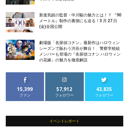
新進気鋭の監督・中川駿の魅力とは！？ 『90
メートル』制作の裏側にも迫る！3 月 27 日
(金)全国公開
劇場版「名探偵コナン」最新作はハロウィン
シーズンで賑わう渋谷が舞台！ 警察学校組
メンバーも登場の『名探偵コナン ハロウィン
の花嫁』の魅力を徹底解説
15,399
57,912
43,835
ファン
フォロワー
フォロワー
イベントレポート