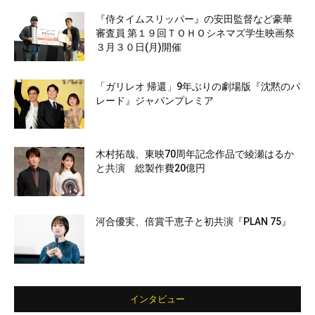
『侍タイムスリッパー』の安田監督など豪華
審査員 第１９回ＴＯＨＯシネマズ学生映画祭
３月３０日(月)開催
「ガリレオ 帰還」9年ぶりの劇場版『沈黙のパ
レード』ジャパンプレミア
木村拓哉、東映70周年記念作品で綾瀬はるか
と共演 総製作費20億円
河合優実、倍賞千恵子と初共演『PLAN 75』
インタビュー