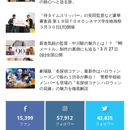
の核心へと迫る旅」
『侍タイムスリッパー』の安田監督など豪華
審査員 第１９回ＴＯＨＯシネマズ学生映画祭
３月３０日(月)開催
新進気鋭の監督・中川駿の魅力とは！？ 『90
メートル』制作の裏側にも迫る！3 月 27 日
(金)全国公開
劇場版「名探偵コナン」最新作はハロウィン
シーズンで賑わう渋谷が舞台！ 警察学校組
メンバーも登場の『名探偵コナン ハロウィン
の花嫁』の魅力を徹底解説
15,399
57,912
43,835
ファン
フォロワー
フォロワー