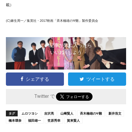
載）
(C)麻生周一／集英社・2017映画「斉木楠雄のΨ難」製作委員会
この記事が気に入ったら
いいね ! しよう
シェアする
ツイートする
Twitter で
タグ
ムロツヨシ
吉沢亮
山﨑賢人
斉木楠雄のΨ難
新井浩文
橋本環奈
福田雄一
笠原秀幸
賀来賢人