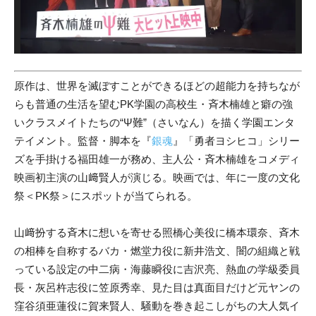
原作は、世界を滅ぼすことができるほどの超能力を持ちなが
らも普通の生活を望むPK学園の高校生・斉木楠雄と癖の強
いクラスメイトたちの“Ψ難”（さいなん）を描く学園エンタ
テイメント。監督・脚本を『
銀魂
』「勇者ヨシヒコ」シリー
ズを手掛ける福田雄一が務め、主人公・斉木楠雄をコメディ
映画初主演の山﨑賢人が演じる。映画では、年に一度の文化
祭＜PK祭＞にスポットが当てられる。
山﨑扮する斉木に想いを寄せる照橋心美役に橋本環奈、斉木
の相棒を自称するバカ・燃堂力役に新井浩文、闇の組織と戦
っている設定の中二病・海藤瞬役に吉沢亮、熱血の学級委員
長・灰呂杵志役に笠原秀幸、見た目は真面目だけど元ヤンの
窪谷須亜蓮役に賀来賢人、騒動を巻き起こしがちの大人気イ