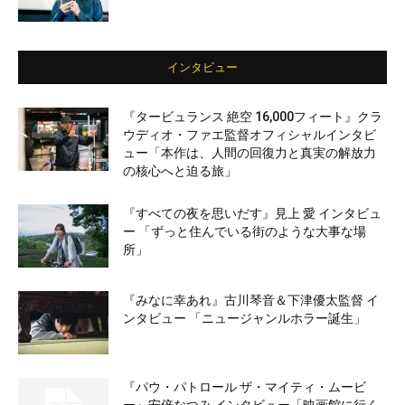
インタビュー
『タービュランス 絶空 16,000フィート』クラ
ウディオ・ファエ監督オフィシャルインタビ
ュー「本作は、人間の回復力と真実の解放力
の核心へと迫る旅」
『すべての夜を思いだす』見上 愛 インタビュ
ー 「ずっと住んでいる街のような大事な場
所」
『みなに幸あれ』古川琴音＆下津優太監督 イ
ンタビュー 「ニュージャンルホラー誕生」
『パウ・パトロール ザ・マイティ・ムービ
ー』安倍なつみ インタビュー「映画館に行く