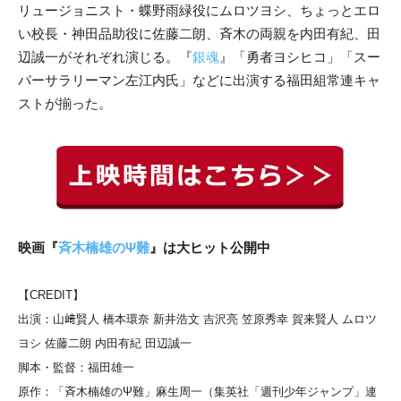
リュージョニスト・蝶野雨緑役にムロツヨシ、ちょっとエロ
い校長・神田品助役に佐藤二朗、斉木の両親を内田有紀、田
辺誠一がそれぞれ演じる。『
銀魂
』「勇者ヨシヒコ」「スー
パーサラリーマン左江内氏」などに出演する福田組常連キャ
ストが揃った。
映画『
斉木楠雄のΨ難
』は大ヒット公開中
【CREDIT】
出演：山﨑賢人 橋本環奈 新井浩文 吉沢亮 笠原秀幸 賀来賢人 ムロツ
ヨシ 佐藤二朗 内田有紀 田辺誠一
脚本・監督：福田雄一
原作：「斉木楠雄のΨ難」麻生周一（集英社「週刊少年ジャンプ」連