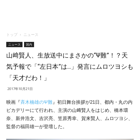
トップ
ニュース
ニュース
国内
山﨑賢人、生放送中にまさかの“Ψ難”！？天
気予報で「“左日本”は…」発言にムロツヨシも
「天才だわ！」
2017年10月21日
映画『
斉木楠雄のΨ難
』初日舞台挨拶が21日、都内・丸の内
ピカデリーにて行われ、主演の山﨑賢人をはじめ、橋本環
奈、新井浩文、吉沢亮、笠原秀幸、賀来賢人、ムロツヨシ、
監督の福田雄一が登壇した。