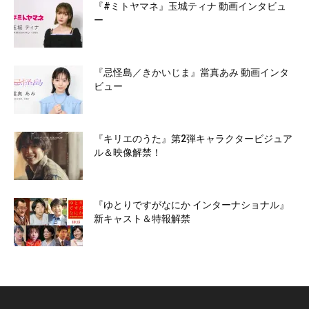
『#ミトヤマネ』玉城ティナ 動画インタビュ
ー
『忌怪島／きかいじま』當真あみ 動画インタ
ビュー
『キリエのうた』第2弾キャラクタービジュア
ル＆映像解禁！
『ゆとりですがなにか インターナショナル』
新キャスト＆特報解禁