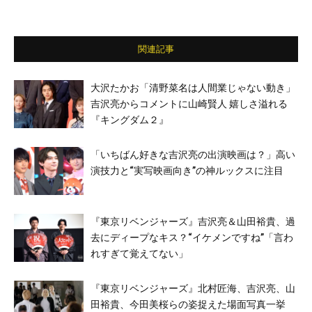
関連記事
大沢たかお「清野菜名は人間業じゃない動き」
吉沢亮からコメントに山崎賢人 嬉しさ溢れる
『キングダム２』
「いちばん好きな吉沢亮の出演映画は？」高い
演技力と“実写映画向き”の神ルックスに注目
『東京リベンジャーズ』吉沢亮＆山田裕貴、過
去にディープなキス？“イケメンですね”「言わ
れすぎて覚えてない」
『東京リベンジャーズ』北村匠海、吉沢亮、山
田裕貴、今田美桜らの姿捉えた場面写真一挙