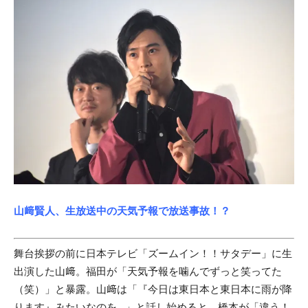
山﨑賢人、生放送中の天気予報で放送事故！？
舞台挨拶の前に日本テレビ「ズームイン！！サタデー」に生
出演した山﨑。福田が「天気予報を噛んでずっと笑ってた
（笑）」と暴露。山﨑は「『今日は東日本と東日本に雨が降
ります』みたいなのを...」と話し始めると、橋本が「違う！