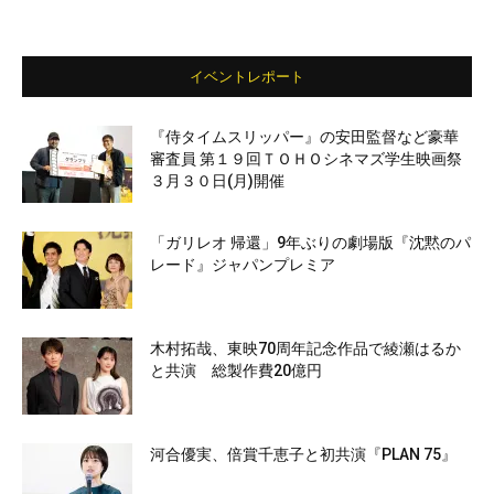
イベントレポート
『侍タイムスリッパー』の安田監督など豪華
審査員 第１９回ＴＯＨＯシネマズ学生映画祭
３月３０日(月)開催
「ガリレオ 帰還」9年ぶりの劇場版『沈黙のパ
レード』ジャパンプレミア
木村拓哉、東映70周年記念作品で綾瀬はるか
と共演 総製作費20億円
河合優実、倍賞千恵子と初共演『PLAN 75』