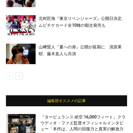
北村匠海『東京リベンジャーズ』公開日決定、
ムビチケカード全10種の順次発売も
山﨑賢人『夏への扉』公開が延期に 清原果
耶、藤木直人ら共演
編集部オススメの記事
『タービュランス 絶空 16,000フィート』クラ
ウディオ・ファエ監督オフィシャルインタビ
ュー「本作は、人間の回復力と真実の解放力