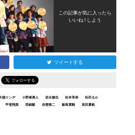
この記事が気に入ったら
いいね ! しよう
ツイートする
で
大槻ケンヂ
小野塚勇人
岩永徹也
松本享恭
松田るか
甲斐翔真
西銘駿
赤楚衛二
飯島寛騎
高田夏帆