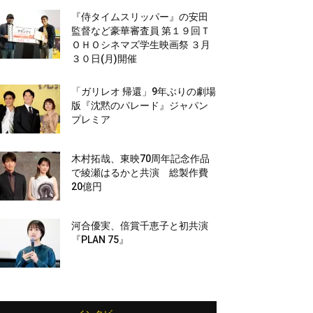
『侍タイムスリッパー』の安田
監督など豪華審査員 第１９回Ｔ
ＯＨＯシネマズ学生映画祭 ３月
３０日(月)開催
「ガリレオ 帰還」9年ぶりの劇場
版『沈黙のパレード』ジャパン
プレミア
木村拓哉、東映70周年記念作品
で綾瀬はるかと共演 総製作費
20億円
河合優実、倍賞千恵子と初共演
『PLAN 75』