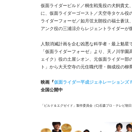
仮面ライダービルド／桐生戦兎役の犬飼貴丈
に、仮面ライダーゴースト／天空寺タケル役
ライダーフォーゼ／如月弦太朗役の福士蒼汰
アンク役の三浦涼介らレジェントライダーが
人類消滅計画を企む凶悪な科学者・最上魁星
「仮面ライダーフォーゼ」より、天ノ川学園高
ェイク）役の土屋シオン、元仮面ライダー部
ト」から大天空寺の元住職代理・御成役の柳
映画
『
仮面ライダー平成ジェネレーションズ FI
全国公開中
「ビルド＆エグゼイド」製作委員会（C)
石森プロ・テレビ朝日