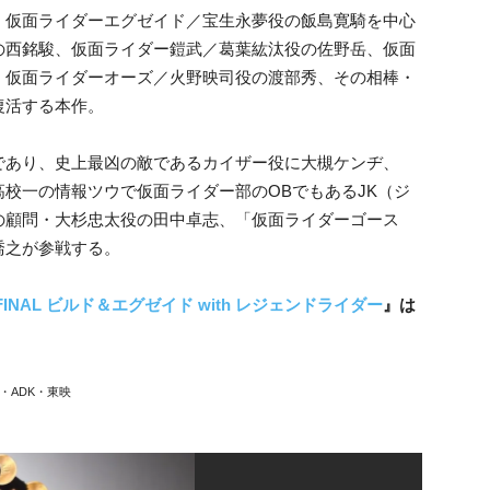
、仮面ライダーエグゼイド／宝生永夢役の飯島寛騎を中心
の西銘駿、仮面ライダー鎧武／葛葉紘汰役の佐野岳、仮面
、仮面ライダーオーズ／火野映司役の渡部秀、その相棒・
復活する本作。
であり、史上最凶の敵であるカイザー役に大槻ケンヂ、
校一の情報ツウで仮面ライダー部のOBでもあるJK（ジ
の顧問・大杉忠太役の田中卓志、「仮面ライダーゴース
喬之が参戦する。
NAL ビルド＆エグゼイド with レジェンドライダー
』は
・ADK・東映