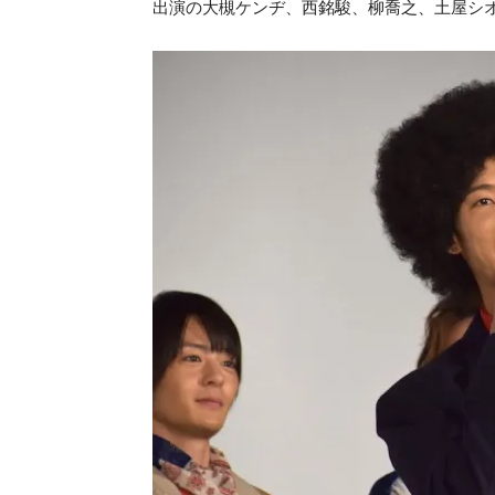
出演の大槻ケンヂ、西銘駿、柳喬之、土屋シ