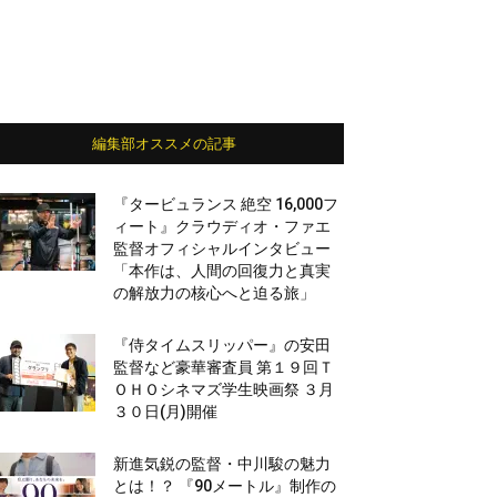
編集部オススメの記事
『タービュランス 絶空 16,000フ
ィート』クラウディオ・ファエ
監督オフィシャルインタビュー
「本作は、人間の回復力と真実
の解放力の核心へと迫る旅」
『侍タイムスリッパー』の安田
監督など豪華審査員 第１９回Ｔ
ＯＨＯシネマズ学生映画祭 ３月
３０日(月)開催
新進気鋭の監督・中川駿の魅力
とは！？ 『90メートル』制作の