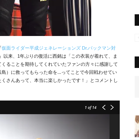
『
仮面ライダー平成ジェネレーションズ Dr.パックマン対
』以来、1年ぶりの復活に西銘は「この衣装が着れて、ま
てくることを期待してくれていたファンの方々に感謝して
島）に救ってもらった命を...ってことで今回戦わせてい
たくさんあって、本当に楽しかったです！」とコメントし
1
of 14