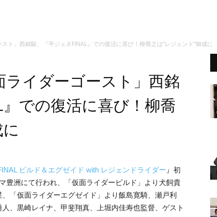
スト」西銘駿、『平ジェネFINAL』での復活に喜び！柳喬之は“レジェンド”御成に
面ライダーゴースト」西銘
AL』での復活に喜び！柳喬
成に
NAL ビルド＆エグゼイド with レジェンドライダー
』初
ネマ豊洲にて行われ、「仮面ライダービルド」より犬飼貴
星、「仮面ライダーエグゼイド」より飯島寛騎、瀬戸利
勇人、黒崎レイナ、甲斐翔真、上堀内佳寿也監督、ゲスト