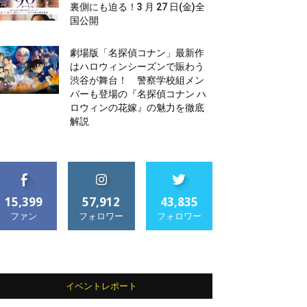
裏側にも迫る！3 月 27 日(金)全
国公開
劇場版「名探偵コナン」最新作
はハロウィンシーズンで賑わう
渋谷が舞台！ 警察学校組メン
バーも登場の『名探偵コナン ハ
ロウィンの花嫁』の魅力を徹底
解説
15,399
57,912
43,835
ファン
フォロワー
フォロワー
イベントレポート