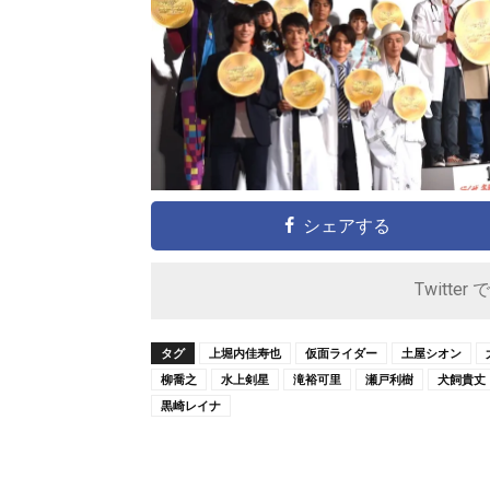
シェアする
Twitter 
タグ
上堀内佳寿也
仮面ライダー
土屋シオン
柳喬之
水上剣星
滝裕可里
瀬戸利樹
犬飼貴丈
黒崎レイナ