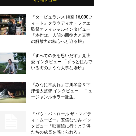
インタビュー
『タービュランス 絶空 16,000フ
ィート』クラウディオ・ファエ
監督オフィシャルインタビュー
「本作は、人間の回復力と真実
の解放力の核心へと迫る旅」
『すべての夜を思いだす』見上
愛 インタビュー 「ずっと住んで
いる街のような大事な場所」
『みなに幸あれ』古川琴音＆下
津優太監督 インタビュー 「ニュ
ージャンルホラー誕生」
『パウ・パトロール ザ・マイテ
ィ・ムービー』安倍なつみ イン
タビュー「映画館に行くと子供
たちの成長を感じられる」