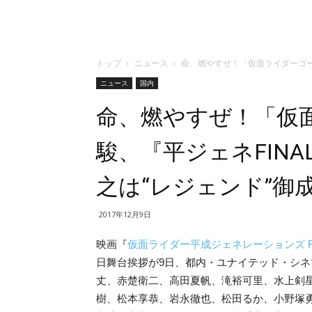
トップ
ニュース
命、燃やすぜ！「仮面ライダーゴー
ニュース
国内
命、燃やすぜ！「仮
駿、『平ジェネFIN
之は“レジェンド”御
2017年12月9日
映画『
仮面ライダー平成ジェネレーションズ FI
日舞台挨拶が9日、都内・ユナイテッド・シ
丈、赤楚衛二、高田夏帆、滝裕可里、水上剣
樹、松本享恭、岩永徹也、松田るか、小野塚