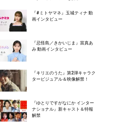
『#ミトヤマネ』玉城ティナ 動
画インタビュー
『忌怪島／きかいじま』當真あ
み 動画インタビュー
『キリエのうた』第2弾キャラク
タービジュアル＆映像解禁！
『ゆとりですがなにか インター
ナショナル』新キャスト＆特報
解禁