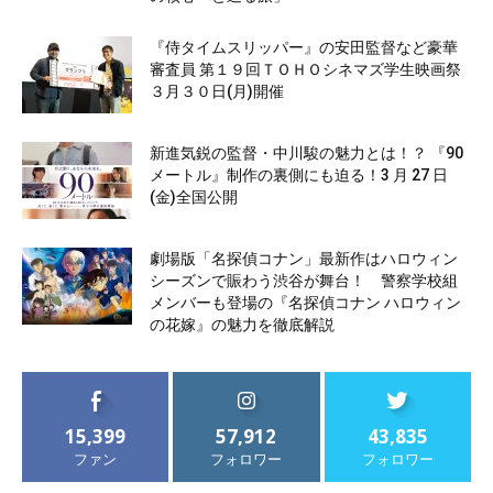
『侍タイムスリッパー』の安田監督など豪華
審査員 第１９回ＴＯＨＯシネマズ学生映画祭
３月３０日(月)開催
新進気鋭の監督・中川駿の魅力とは！？ 『90
メートル』制作の裏側にも迫る！3 月 27 日
(金)全国公開
劇場版「名探偵コナン」最新作はハロウィン
シーズンで賑わう渋谷が舞台！ 警察学校組
メンバーも登場の『名探偵コナン ハロウィン
の花嫁』の魅力を徹底解説
15,399
57,912
43,835
ファン
フォロワー
フォロワー