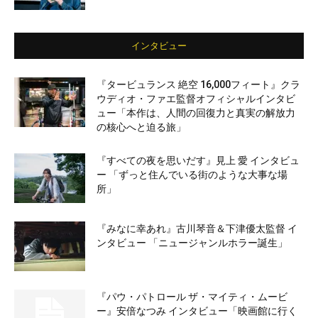
インタビュー
『タービュランス 絶空 16,000フィート』クラ
ウディオ・ファエ監督オフィシャルインタビ
ュー「本作は、人間の回復力と真実の解放力
の核心へと迫る旅」
『すべての夜を思いだす』見上 愛 インタビュ
ー 「ずっと住んでいる街のような大事な場
所」
『みなに幸あれ』古川琴音＆下津優太監督 イ
ンタビュー 「ニュージャンルホラー誕生」
『パウ・パトロール ザ・マイティ・ムービ
ー』安倍なつみ インタビュー「映画館に行く