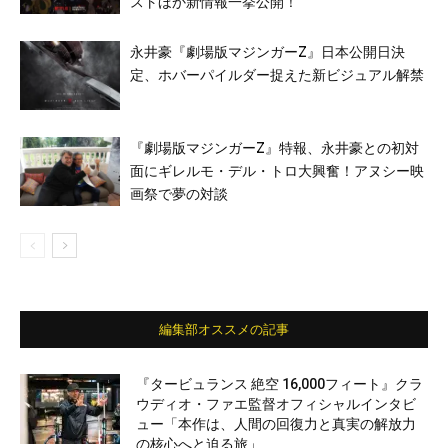
ストほか新情報一挙公開！
永井豪『劇場版マジンガーZ』日本公開日決
定、ホバーパイルダー捉えた新ビジュアル解禁
『劇場版マジンガーZ』特報、永井豪との初対
面にギレルモ・デル・トロ大興奮！アヌシー映
画祭で夢の対談
編集部オススメの記事
『タービュランス 絶空 16,000フィート』クラ
ウディオ・ファエ監督オフィシャルインタビ
ュー「本作は、人間の回復力と真実の解放力
の核心へと迫る旅」