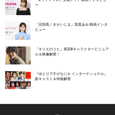
ー
『忌怪島／きかいじま』當真あみ 動画インタ
ビュー
『キリエのうた』第2弾キャラクタービジュア
ル＆映像解禁！
『ゆとりですがなにか インターナショナル』
新キャスト＆特報解禁