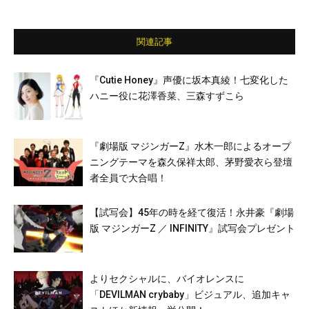
関連記事
『Cutie Honey』声優に坂本真綾！七変化した
ハニー役に花澤香菜、三森すずこら
『劇場版 マジンガーZ』水木一郎によるオープ
ニングテーマを森久保祥太郎、茅野愛衣ら登壇
者全員で大合唱！
【試写会】45年の時を経て復活！永井豪『劇場
版 マジンガーZ ／ INFINITY』試写会プレゼント
よりセクシャルに、バイオレンスに
「DEVILMAN crybaby」ビジュアル、追加キャ