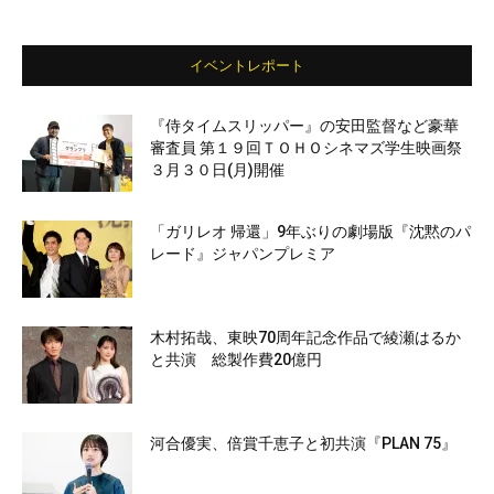
イベントレポート
『侍タイムスリッパー』の安田監督など豪華
審査員 第１９回ＴＯＨＯシネマズ学生映画祭
３月３０日(月)開催
「ガリレオ 帰還」9年ぶりの劇場版『沈黙のパ
レード』ジャパンプレミア
木村拓哉、東映70周年記念作品で綾瀬はるか
と共演 総製作費20億円
河合優実、倍賞千恵子と初共演『PLAN 75』