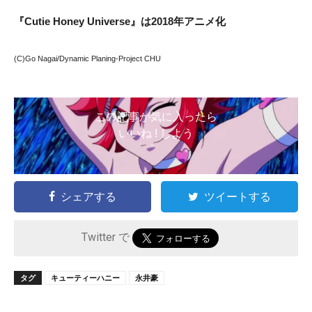
『Cutie Honey Universe』は2018年アニメ化
(C)Go Nagai/Dynamic Planing-Project CHU
この記事が気に入ったら
いいね ! しよう
シェアする
ツイートする
Twitter で
タグ
キューティーハニー
永井豪