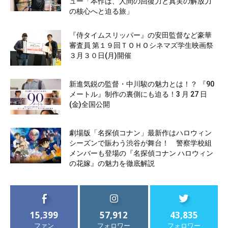
ュー「本作は、人間の回復力と真実の解放力
の核心へと迫る旅」
『侍タイムスリッパー』の安田監督など豪華
審査員 第１９回ＴＯＨＯシネマズ学生映画祭
３月３０日(月)開催
新進気鋭の監督・中川駿の魅力とは！？ 『90
メートル』制作の裏側にも迫る！3 月 27 日
(金)全国公開
劇場版「名探偵コナン」最新作はハロウィン
シーズンで賑わう渋谷が舞台！ 警察学校組
メンバーも登場の『名探偵コナン ハロウィン
の花嫁』の魅力を徹底解説
15,399
57,912
43,835
ファン
フォロワー
フォロワー