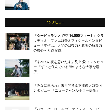
インタビュー
『タービュランス 絶空 16,000フィート』クラ
ウディオ・ファエ監督オフィシャルインタビ
ュー「本作は、人間の回復力と真実の解放力
の核心へと迫る旅」
『すべての夜を思いだす』見上 愛 インタビュ
ー 「ずっと住んでいる街のような大事な場
所」
『みなに幸あれ』古川琴音＆下津優太監督 イ
ンタビュー 「ニュージャンルホラー誕生」
『パウ・パトロール ザ・マイティ・ムービ