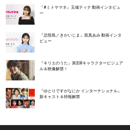
『#ミトヤマネ』玉城ティナ 動画インタビュ
ー
『忌怪島／きかいじま』當真あみ 動画インタ
ビュー
『キリエのうた』第2弾キャラクタービジュア
ル＆映像解禁！
『ゆとりですがなにか インターナショナル』
新キャスト＆特報解禁