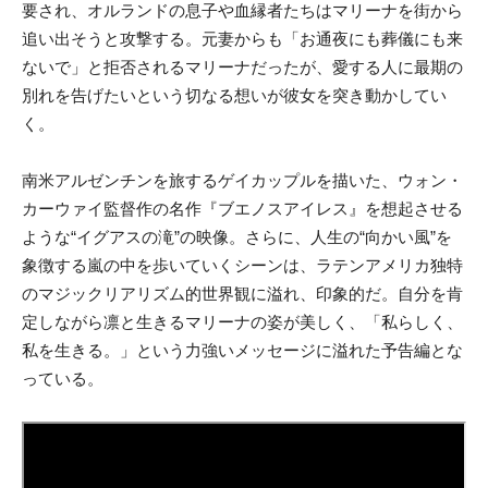
要され、オルランドの息子や血縁者たちはマリーナを街から
追い出そうと攻撃する。元妻からも「お通夜にも葬儀にも来
ないで」と拒否されるマリーナだったが、愛する人に最期の
別れを告げたいという切なる想いが彼女を突き動かしてい
く。
南米アルゼンチンを旅するゲイカップルを描いた、ウォン・
カーウァイ監督作の名作『ブエノスアイレス』を想起させる
ような“イグアスの滝”の映像。さらに、人生の“向かい風”を
象徴する嵐の中を歩いていくシーンは、ラテンアメリカ独特
のマジックリアリズム的世界観に溢れ、印象的だ。自分を肯
定しながら凛と生きるマリーナの姿が美しく、「私らしく、
私を生きる。」という力強いメッセージに溢れた予告編とな
っている。