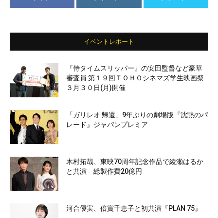
イベントレポート
『侍タイムスリッパー』の安田監督など豪華
審査員 第１９回ＴＯＨＯシネマズ学生映画祭
３月３０日(月)開催
「ガリレオ 帰還」9年ぶりの劇場版『沈黙のパ
レード』ジャパンプレミア
木村拓哉、東映70周年記念作品で綾瀬はるか
と共演 総製作費20億円
河合優実、倍賞千恵子と初共演『PLAN 75』