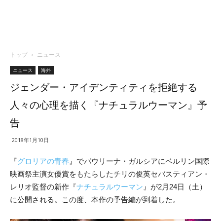
トップ
ニュース
ニュース
海外
ジェンダー・アイデンティティを拒絶する
人々の心理を描く『ナチュラルウーマン』予
告
2018年1月10日
『
グロリアの青春
』でパウリーナ・ガルシアにベルリン国際
映画祭主演女優賞をもたらしたチリの俊英セバスティアン・
レリオ監督の新作
『
ナチュラルウーマン
』
が2月24日（土）
に公開される。この度、本作の予告編が到着した。