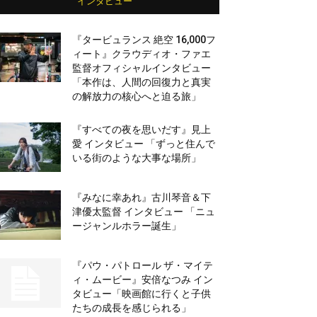
インタビュー
『タービュランス 絶空 16,000フ
ィート』クラウディオ・ファエ
監督オフィシャルインタビュー
「本作は、人間の回復力と真実
の解放力の核心へと迫る旅」
『すべての夜を思いだす』見上
愛 インタビュー 「ずっと住んで
いる街のような大事な場所」
『みなに幸あれ』古川琴音＆下
津優太監督 インタビュー 「ニュ
ージャンルホラー誕生」
『パウ・パトロール ザ・マイテ
ィ・ムービー』安倍なつみ イン
タビュー「映画館に行くと子供
たちの成長を感じられる」