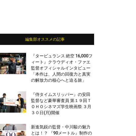
編集部オススメの記事
『タービュランス 絶空 16,000フ
ィート』クラウディオ・ファエ
監督オフィシャルインタビュー
「本作は、人間の回復力と真実
の解放力の核心へと迫る旅」
『侍タイムスリッパー』の安田
監督など豪華審査員 第１９回Ｔ
ＯＨＯシネマズ学生映画祭 ３月
３０日(月)開催
新進気鋭の監督・中川駿の魅力
とは！？ 『90メートル』制作の