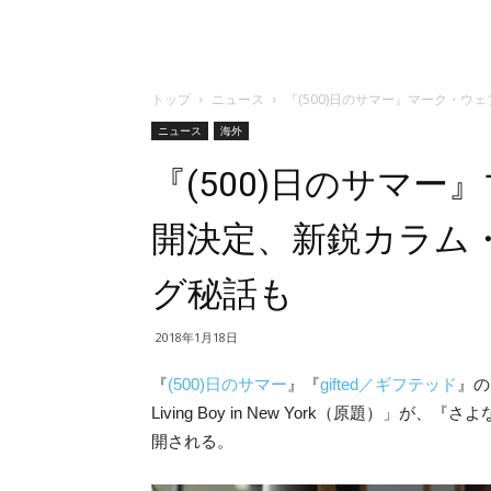
トップ
ニュース
『(500)日のサマー』マーク・
ニュース
海外
『(500)日のサマ
開決定、新鋭カラム
グ秘話も
2018年1月18日
『
(500)日のサマー
』『
gifted／ギフテッド
』の
Living Boy in New York（原題）
開される。