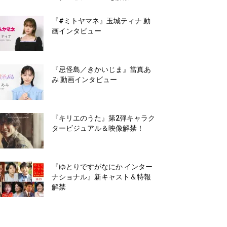
『#ミトヤマネ』玉城ティナ 動
画インタビュー
『忌怪島／きかいじま』當真あ
み 動画インタビュー
『キリエのうた』第2弾キャラク
タービジュアル＆映像解禁！
『ゆとりですがなにか インター
ナショナル』新キャスト＆特報
解禁