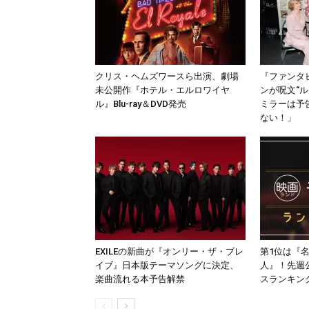
クリス・ヘムズワースら出演、劇場
『ファンタ
未公開作『ホテル・エルロワイヤ
ンが呪文“
ル』Blu-ray＆DVD発売
ミラーは予
ない！」
EXILEの新曲が『オンリー・ザ・ブレ
第1位は『
イブ』日本版テーマソングに決定、
人』！先週
楽曲流れる本予告解禁
スランキング