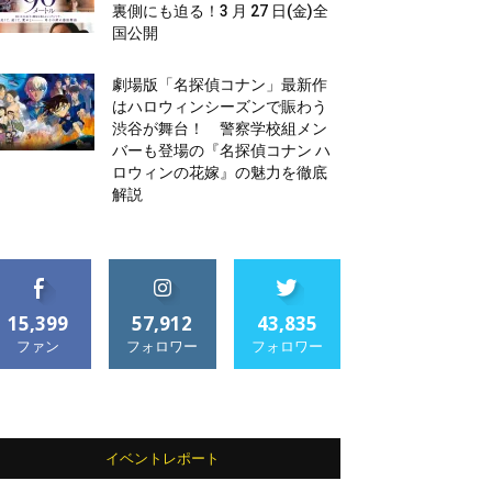
裏側にも迫る！3 月 27 日(金)全
国公開
劇場版「名探偵コナン」最新作
はハロウィンシーズンで賑わう
渋谷が舞台！ 警察学校組メン
バーも登場の『名探偵コナン ハ
ロウィンの花嫁』の魅力を徹底
解説
15,399
57,912
43,835
ファン
フォロワー
フォロワー
イベントレポート