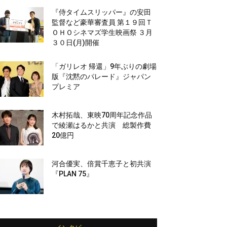
『侍タイムスリッパー』の安田
監督など豪華審査員 第１９回Ｔ
ＯＨＯシネマズ学生映画祭 ３月
３０日(月)開催
「ガリレオ 帰還」9年ぶりの劇場
版『沈黙のパレード』ジャパン
プレミア
木村拓哉、東映70周年記念作品
で綾瀬はるかと共演 総製作費
20億円
河合優実、倍賞千恵子と初共演
『PLAN 75』