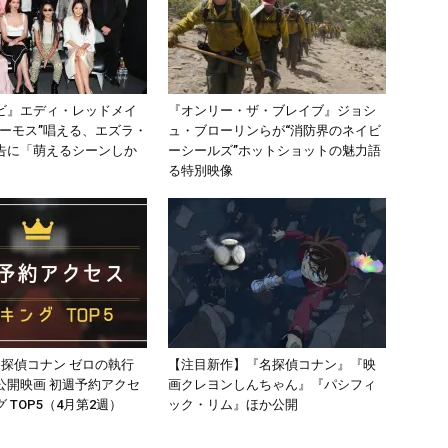
ビ』エディ・レッドメイ
『オンリー・ザ・ブレイブ』ジョシ
ルーモス”唱える、エズラ・
ュ・ブローリンらが“消防界のネイビ
告に「萌えるシーンしか
ーシールズ”ホットショットの魅力語
る特別映像
名探偵コナン ゼロの執行
【注目新作】『名探偵コナン』『映
公開映画 初週予約アクセ
画クレヨンしんちゃん』『パシフィ
 TOP5（4月第2週）
ック・リム』ほか公開