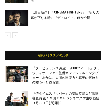
開
【注目新作】『CINEMA FIGHTERS』『祈りの
幕が下りる時』『デトロイト』ほか公開
編集部オススメの記事
『タービュランス 絶空 16,000フィート』クラ
ウディオ・ファエ監督オフィシャルインタビ
ュー「本作は、人間の回復力と真実の解放力
の核心へと迫る旅」
『侍タイムスリッパー』の安田監督など豪華
審査員 第１９回ＴＯＨＯシネマズ学生映画祭
３月３０日(月)開催