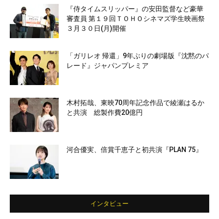
『侍タイムスリッパー』の安田監督など豪華
審査員 第１９回ＴＯＨＯシネマズ学生映画祭
３月３０日(月)開催
「ガリレオ 帰還」9年ぶりの劇場版『沈黙のパ
レード』ジャパンプレミア
木村拓哉、東映70周年記念作品で綾瀬はるか
と共演 総製作費20億円
河合優実、倍賞千恵子と初共演『PLAN 75』
インタビュー