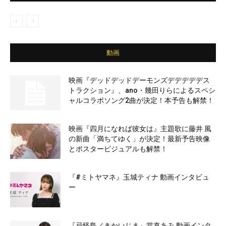
動画
映画『デッドデッドデーモンズデデデデデス
トラクション』、ano・幾田りらによるスペシ
ャルコラボソング2曲が決定！本予告も解禁！
映画『四月になれば彼女は』主題歌に藤井 風
の新曲「満ちてゆく」が決定！最新予告映像
とポスタービジュアルも解禁！
『#ミトヤマネ』玉城ティナ 動画インタビュ
ー
『忌怪島／きかいじま』當真あみ 動画インタ