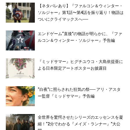
【ネタバレあり】『ファルコン＆ウィンター・
ソルジャー』第1話〜第4話を振り返り！物語は
ついにクライマックスへ──
エンドゲーム“直後”の物語が明らかに、『ファ
ルコン＆ウィンター・ソルジャー』予告編
『ミッドサマー』ヒグチユウコ・大島依提亜に
よる日本限定アートポスターお披露目
“白夜”に照らされた狂気の祭── アリ・アスタ
ー監督『ミッドサマー』予告編
全世界を驚愕させたシリーズのエッセンスを凝
縮！“2分でわかる『メイズ・ランナー』”大公