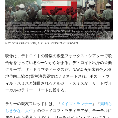
© 2017 SHEPARD DOG, LLC. ALL RIGHTS RESERVED.
映像は、デトロイトの音楽の殿堂フォックス・シアターで歌
合せを行っているシーンから始まる。デトロイト出身の音楽
グループ、ザ・ドラマティックスだ。NAACP(全米有色人種
地位向上協会)賞主演男優賞にノミネートされ、ポスト・ウ
ィル・スミスと注目されるアルジー・スミスが、リードヴォ
ーカルのラリー・リードに扮する。
ラリーの親友フレッドには、『
メイズ・ランナー
』『
素晴ら
しきかな、人生
』のジェイコブ・ラティモアが、モーテルに
居合わせた若者たちの1人、リーをペイトン・アレックス・