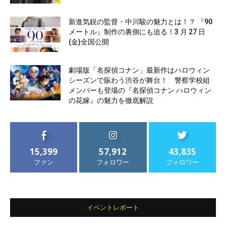
新進気鋭の監督・中川駿の魅力とは！？ 『90
メートル』制作の裏側にも迫る！3 月 27 日
(金)全国公開
劇場版「名探偵コナン」最新作はハロウィン
シーズンで賑わう渋谷が舞台！ 警察学校組
メンバーも登場の『名探偵コナン ハロウィン
の花嫁』の魅力を徹底解説
15,399
57,912
43,835
ファン
フォロワー
フォロワー
イベントレポート