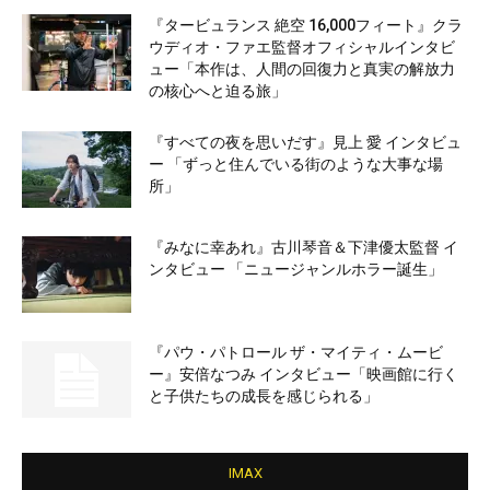
『タービュランス 絶空 16,000フィート』クラ
ウディオ・ファエ監督オフィシャルインタビ
ュー「本作は、人間の回復力と真実の解放力
の核心へと迫る旅」
『すべての夜を思いだす』見上 愛 インタビュ
ー 「ずっと住んでいる街のような大事な場
所」
『みなに幸あれ』古川琴音＆下津優太監督 イ
ンタビュー 「ニュージャンルホラー誕生」
『パウ・パトロール ザ・マイティ・ムービ
ー』安倍なつみ インタビュー「映画館に行く
と子供たちの成長を感じられる」
IMAX