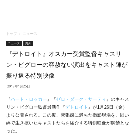
トップ
ニュース
ニュース
海外
『デトロイト』オスカー受賞監督キャスリ
ン・ビグローの容赦ない演出をキャスト陣が
振り返る特別映像
2018年1月25日
『
ハート・ロッカー
』『
ゼロ・ダーク・サーティ
』のキャス
リン・ビグロー監督最新作『
デトロイト
』が
1月26日（金）
より公開される。この度、
緊張感に満ちた撮影現場を、固い
絆で生き抜いたキャストたちを紹介する特別映像が解禁とな
った。