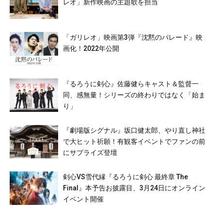
レオ」新作映画の主題歌を担当
「ガリレオ」映画第3弾『沈黙のパレード』映
画化！2022年公開
『るろうに剣心』佐藤健らキャスト＆監督一
同、感無量！シリーズの終わりではなく「始ま
り」
『劇場版シグナル』坂口健太郎、やり直し神社
で大ヒット祈願！有観客イベントでファンの前
にサプライズ登壇
剣心VS雪代縁『るろうに剣心 最終章 The
Final』本予告お披露目、3月24日にオンライン
イベント開催