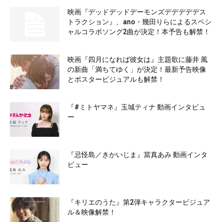
映画『デッドデッドデーモンズデデデデデス
トラクション』、ano・幾田りらによるスペシ
ャルコラボソング2曲が決定！本予告も解禁！
映画『四月になれば彼女は』主題歌に藤井 風
の新曲「満ちてゆく」が決定！最新予告映像
とポスタービジュアルも解禁！
『#ミトヤマネ』玉城ティナ 動画インタビュ
ー
『忌怪島／きかいじま』當真あみ 動画インタ
ビュー
『キリエのうた』第2弾キャラクタービジュア
ル＆映像解禁！