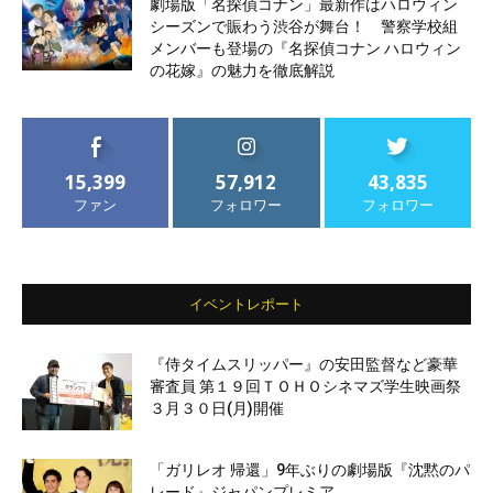
劇場版「名探偵コナン」最新作はハロウィン
シーズンで賑わう渋谷が舞台！ 警察学校組
メンバーも登場の『名探偵コナン ハロウィン
の花嫁』の魅力を徹底解説
15,399
57,912
43,835
ファン
フォロワー
フォロワー
イベントレポート
『侍タイムスリッパー』の安田監督など豪華
審査員 第１９回ＴＯＨＯシネマズ学生映画祭
３月３０日(月)開催
「ガリレオ 帰還」9年ぶりの劇場版『沈黙のパ
レード』ジャパンプレミア