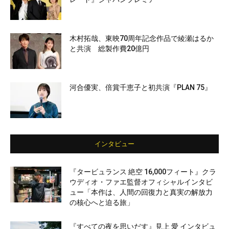
木村拓哉、東映70周年記念作品で綾瀬はるか
と共演 総製作費20億円
河合優実、倍賞千恵子と初共演『PLAN 75』
インタビュー
『タービュランス 絶空 16,000フィート』クラ
ウディオ・ファエ監督オフィシャルインタビ
ュー「本作は、人間の回復力と真実の解放力
の核心へと迫る旅」
『すべての夜を思いだす』見上 愛 インタビュ