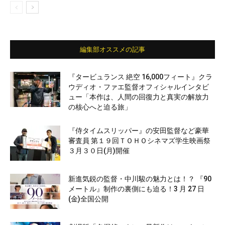
編集部オススメの記事
『タービュランス 絶空 16,000フィート』クラ
ウディオ・ファエ監督オフィシャルインタビ
ュー「本作は、人間の回復力と真実の解放力
の核心へと迫る旅」
『侍タイムスリッパー』の安田監督など豪華
審査員 第１９回ＴＯＨＯシネマズ学生映画祭
３月３０日(月)開催
新進気鋭の監督・中川駿の魅力とは！？ 『90
メートル』制作の裏側にも迫る！3 月 27 日
(金)全国公開