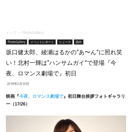
トップ
PhotoGallery
PhotoGallery
イベントレポート
ニュース
国内
坂口健太郎、綾瀬はるかの“あ〜ん”に照れ笑
い！北村一輝は“ハンサムガイ”で登場『今
夜、ロマンス劇場で』初日
2018年2月10日
映画『
今夜、ロマンス劇場で
』初日舞台挨拶フォトギャラリ
ー（17/26）