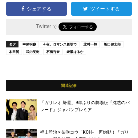
シェアする
ツイートする
Twitter で
タグ
中尾明慶
今夜、ロマンス劇場で
北村一輝
坂口健太郎
本田翼
武内英樹
石橋杏奈
綾瀬はるか
関連記事
「ガリレオ 帰還」9年ぶりの劇場版『沈黙のパ
レード』ジャパンプレミア
福山雅治 × 柴咲コウ「KOH+」再始動！「ガリ