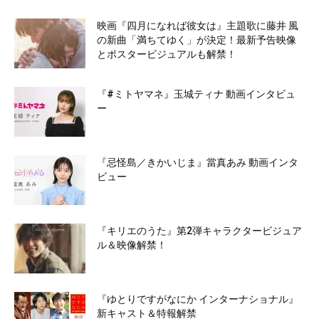
映画『四月になれば彼女は』主題歌に藤井 風
の新曲「満ちてゆく」が決定！最新予告映像
とポスタービジュアルも解禁！
『#ミトヤマネ』玉城ティナ 動画インタビュ
ー
『忌怪島／きかいじま』當真あみ 動画インタ
ビュー
『キリエのうた』第2弾キャラクタービジュア
ル＆映像解禁！
『ゆとりですがなにか インターナショナル』
新キャスト＆特報解禁