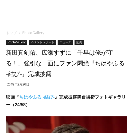
トップ
PhotoGallery
PhotoGallery
イベントレポート
ニュース
国内
新田真剣佑、広瀬すずに「千早は俺が守
る！」強引な一面にファン悶絶『ちはやふる
-結び-』完成披露
2018年2月20日
映画『
ちはやふる -結び-
』完成披露舞台挨拶フォトギャラリ
ー（24/58）