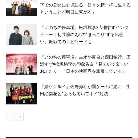
下での公開に心境語る「日々を精一杯に生きる
ということが明日に繋がる」
『いのちの停車場』松坂桃李×広瀬すずインタ
ビュー｜初共演の2人の“ほっこり”する出会
い、撮影でのエピソードも
『いのちの停車場』吉永小百合と西田敏行、広
瀬すず×松坂桃李の印象告白「見ていて楽しい
おふたり」「日本の映画界を牽引している」
「賭ケグルイ」佐野勇斗が罰ゲームに絶叫、生
田絵梨花と“あっち向いてホイ”対決