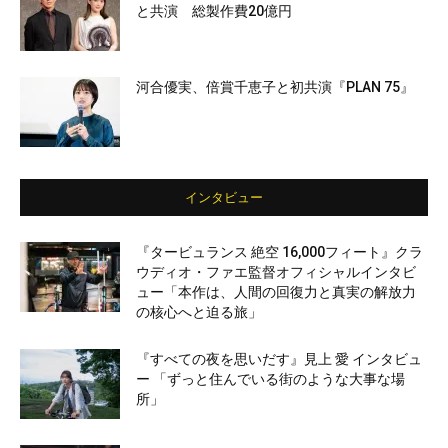
と共演 総製作費20億円
河合優実、倍賞千恵子と初共演『PLAN 75』
インタビュー
『タービュランス 絶空 16,000フィート』クラ
ウディオ・ファエ監督オフィシャルインタビ
ュー「本作は、人間の回復力と真実の解放力
の核心へと迫る旅」
『すべての夜を思いだす』見上 愛 インタビュ
ー 「ずっと住んでいる街のような大事な場
所」