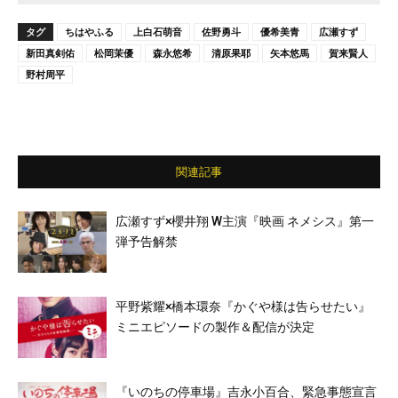
タグ
ちはやふる
上白石萌音
佐野勇斗
優希美青
広瀬すず
新田真剣佑
松岡茉優
森永悠希
清原果耶
矢本悠馬
賀来賢人
野村周平
関連記事
広瀬すず×櫻井翔 W主演『映画 ネメシス』第一
弾予告解禁
平野紫耀×橋本環奈『かぐや様は告らせたい』
ミニエピソードの製作＆配信が決定
『いのちの停車場』吉永小百合、緊急事態宣言