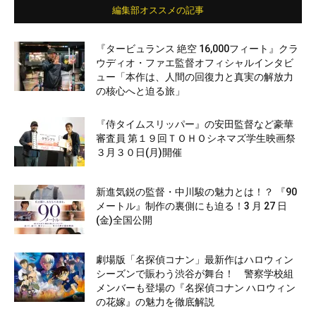
編集部オススメの記事
『タービュランス 絶空 16,000フィート』クラ
ウディオ・ファエ監督オフィシャルインタビ
ュー「本作は、人間の回復力と真実の解放力
の核心へと迫る旅」
『侍タイムスリッパー』の安田監督など豪華
審査員 第１９回ＴＯＨＯシネマズ学生映画祭
３月３０日(月)開催
新進気鋭の監督・中川駿の魅力とは！？ 『90
メートル』制作の裏側にも迫る！3 月 27 日
(金)全国公開
劇場版「名探偵コナン」最新作はハロウィン
シーズンで賑わう渋谷が舞台！ 警察学校組
メンバーも登場の『名探偵コナン ハロウィン
の花嫁』の魅力を徹底解説