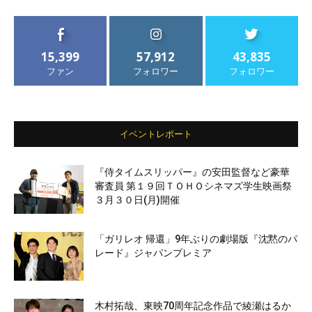
15,399
57,912
43,835
ファン
フォロワー
フォロワー
イベントレポート
『侍タイムスリッパー』の安田監督など豪華
審査員 第１９回ＴＯＨＯシネマズ学生映画祭
３月３０日(月)開催
「ガリレオ 帰還」9年ぶりの劇場版『沈黙のパ
レード』ジャパンプレミア
木村拓哉、東映70周年記念作品で綾瀬はるか