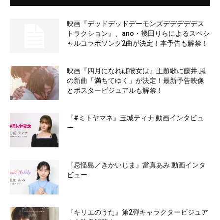
映画『デッドデッドデーモンズデデデデデス
トラクション』、ano・幾田りらによるスペシ
ャルコラボソング2曲が決定！本予告も解禁！
映画『四月になれば彼女は』主題歌に藤井 風
の新曲「満ちてゆく」が決定！最新予告映像
とポスタービジュアルも解禁！
『#ミトヤマネ』玉城ティナ 動画インタビュ
ー
『忌怪島／きかいじま』當真あみ 動画インタ
ビュー
『キリエのうた』第2弾キャラクタービジュア