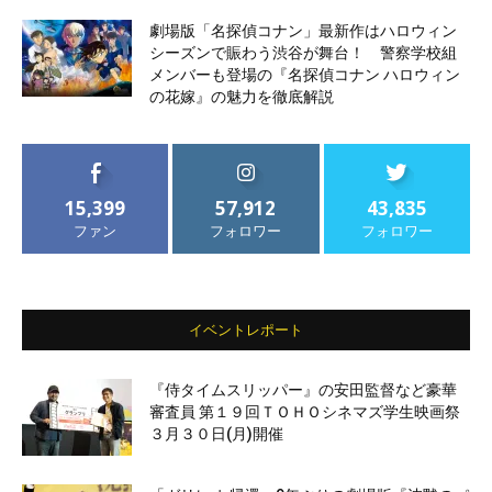
劇場版「名探偵コナン」最新作はハロウィン
シーズンで賑わう渋谷が舞台！ 警察学校組
メンバーも登場の『名探偵コナン ハロウィン
の花嫁』の魅力を徹底解説
15,399
57,912
43,835
ファン
フォロワー
フォロワー
イベントレポート
『侍タイムスリッパー』の安田監督など豪華
審査員 第１９回ＴＯＨＯシネマズ学生映画祭
３月３０日(月)開催