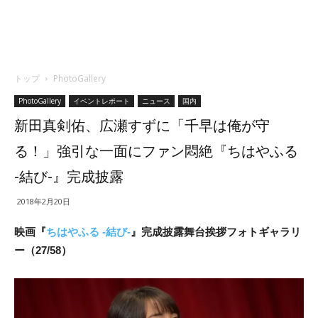
トップ
PhotoGallery
PhotoGallery
イベントレポート
ニュース
国内
新田真剣佑、広瀬すずに「千早は俺が守
る！」強引な一面にファン悶絶『ちはやふる
-結び-』完成披露
2018年2月20日
映画『
ちはやふる -結び-
』完成披露舞台挨拶フォトギャラリ
ー（27/58）