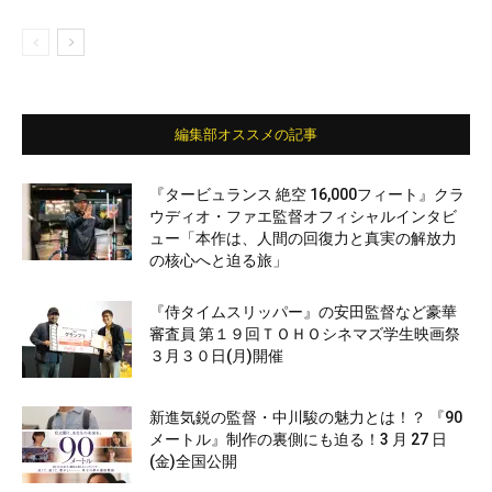
編集部オススメの記事
『タービュランス 絶空 16,000フィート』クラ
ウディオ・ファエ監督オフィシャルインタビ
ュー「本作は、人間の回復力と真実の解放力
の核心へと迫る旅」
『侍タイムスリッパー』の安田監督など豪華
審査員 第１９回ＴＯＨＯシネマズ学生映画祭
３月３０日(月)開催
新進気鋭の監督・中川駿の魅力とは！？ 『90
メートル』制作の裏側にも迫る！3 月 27 日
(金)全国公開