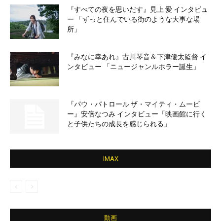
『すべての夜を思いだす』見上 愛 インタビュ
ー 「ずっと住んでいる街のような大事な場
所」
『みなに幸あれ』古川琴音＆下津優太監督 イ
ンタビュー 「ニュージャンルホラー誕生」
『パウ・パトロール ザ・マイティ・ムービ
ー』安倍なつみ インタビュー「映画館に行く
と子供たちの成長を感じられる」
IMAX
動画