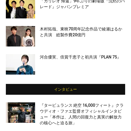
「ガリレオ 帰還」9年ぶりの劇場版『沈黙のパ
レード』ジャパンプレミア
木村拓哉、東映70周年記念作品で綾瀬はるか
と共演 総製作費20億円
河合優実、倍賞千恵子と初共演『PLAN 75』
インタビュー
『タービュランス 絶空 16,000フィート』クラ
ウディオ・ファエ監督オフィシャルインタビ
ュー「本作は、人間の回復力と真実の解放力
の核心へと迫る旅」