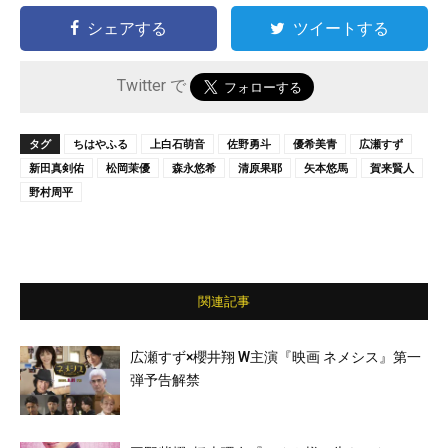
シェアする
ツイートする
Twitter で
タグ
ちはやふる
上白石萌音
佐野勇斗
優希美青
広瀬すず
新田真剣佑
松岡茉優
森永悠希
清原果耶
矢本悠馬
賀来賢人
野村周平
関連記事
広瀬すず×櫻井翔 W主演『映画 ネメシス』第一
弾予告解禁