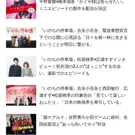
平野紫耀×橋本環奈『かぐや様は告らせたい』
ミニエピソードの製作＆配信が決定
『いのちの停車場』吉永小百合、緊急事態宣言
下での公開に心境語る「日々を精一杯に生きる
ということが明日に繋がる」
『いのちの停車場』松坂桃李×広瀬すずインタ
ビュー｜初共演の2人の“ほっこり”する出会
い、撮影でのエピソードも
『いのちの停車場』吉永小百合と西田敏行、広
瀬すず×松坂桃李の印象告白「見ていて楽しい
おふたり」「日本の映画界を牽引している」
「賭ケグルイ」佐野勇斗が罰ゲームに絶叫、生
田絵梨花と“あっち向いてホイ”対決