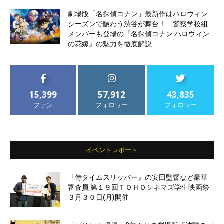
劇場版「名探偵コナン」最新作はハロウィン
シーズンで賑わう渋谷が舞台！ 警察学校組
メンバーも登場の『名探偵コナン ハロウィン
の花嫁』の魅力を徹底解説
15,399
57,912
43,835
ファン
フォロワー
フォロワー
イベントレポート
『侍タイムスリッパー』の安田監督など豪華
審査員 第１９回ＴＯＨＯシネマズ学生映画祭
３月３０日(月)開催