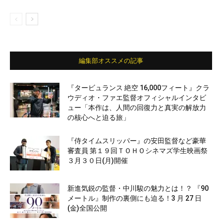
編集部オススメの記事
『タービュランス 絶空 16,000フィート』クラ
ウディオ・ファエ監督オフィシャルインタビ
ュー「本作は、人間の回復力と真実の解放力
の核心へと迫る旅」
『侍タイムスリッパー』の安田監督など豪華
審査員 第１９回ＴＯＨＯシネマズ学生映画祭
３月３０日(月)開催
新進気鋭の監督・中川駿の魅力とは！？ 『90
メートル』制作の裏側にも迫る！3 月 27 日
(金)全国公開