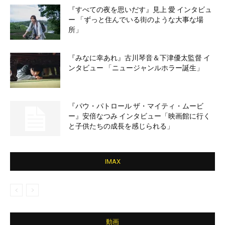
『すべての夜を思いだす』見上 愛 インタビュ
ー 「ずっと住んでいる街のような大事な場
所」
『みなに幸あれ』古川琴音＆下津優太監督 イ
ンタビュー 「ニュージャンルホラー誕生」
『パウ・パトロール ザ・マイティ・ムービ
ー』安倍なつみ インタビュー「映画館に行く
と子供たちの成長を感じられる」
IMAX
動画