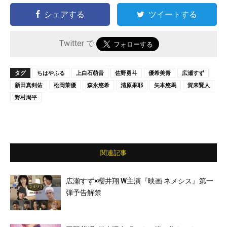
シェアする
ツイートする
Twitter で
タグ
ちはやふる
上白石萌音
佐野勇斗
優希美青
広瀬すず
新田真剣佑
松岡茉優
森永悠希
清原果耶
矢本悠馬
賀来賢人
野村周平
関連記事
広瀬すず×櫻井翔 W主演『映画 ネメシス』第一
弾予告解禁