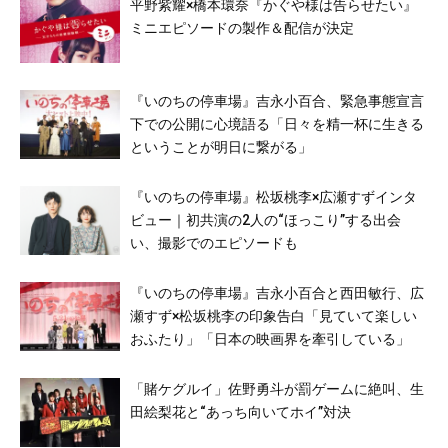
平野紫耀×橋本環奈『かぐや様は告らせたい』
ミニエピソードの製作＆配信が決定
『いのちの停車場』吉永小百合、緊急事態宣言
下での公開に心境語る「日々を精一杯に生きる
ということが明日に繋がる」
『いのちの停車場』松坂桃李×広瀬すずインタ
ビュー｜初共演の2人の“ほっこり”する出会
い、撮影でのエピソードも
『いのちの停車場』吉永小百合と西田敏行、広
瀬すず×松坂桃李の印象告白「見ていて楽しい
おふたり」「日本の映画界を牽引している」
「賭ケグルイ」佐野勇斗が罰ゲームに絶叫、生
田絵梨花と“あっち向いてホイ”対決