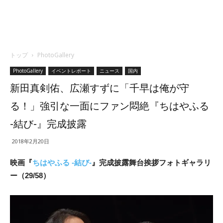
トップ
PhotoGallery
PhotoGallery
イベントレポート
ニュース
国内
新田真剣佑、広瀬すずに「千早は俺が守
る！」強引な一面にファン悶絶『ちはやふる
-結び-』完成披露
2018年2月20日
映画『
ちはやふる -結び-
』完成披露舞台挨拶フォトギャラリ
ー（29/58）