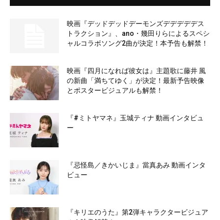
映画『デッドデッドデーモンズデデデデデス
トラクション』、ano・幾田りらによるスペシ
ャルコラボソング2曲が決定！本予告も解禁！
映画『四月になれば彼女は』主題歌に藤井 風
の新曲「満ちてゆく」が決定！最新予告映像
とポスタービジュアルも解禁！
『#ミトヤマネ』玉城ティナ 動画インタビュ
ー
『忌怪島／きかいじま』當真あみ 動画インタ
ビュー
『キリエのうた』第2弾キャラクタービジュア