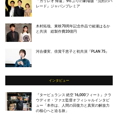
「ガリレオ 帰還」9年ぶりの劇場版『沈黙のパ
レード』ジャパンプレミア
木村拓哉、東映70周年記念作品で綾瀬はるか
と共演 総製作費20億円
河合優実、倍賞千恵子と初共演『PLAN 75』
インタビュー
『タービュランス 絶空 16,000フィート』クラ
ウディオ・ファエ監督オフィシャルインタビ
ュー「本作は、人間の回復力と真実の解放力
の核心へと迫る旅」