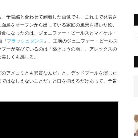
る。予告編と合わせて到着した画像でも、これまで発表さ
七面鳥をオーブンから出している家庭の風景を描いた絵、
餌食になったのは、ジェニファー・ビールスとマイケル・
画『
フラッシュダンス
』。主演のジェニファー・ビールス
ップーが浴びているのは「薬きょうの雨」。アレックスの
は美しくも感じる。
どのアメコミとも異質なんだ」と、デッドプールを演じた
画ではなしえないことだ」と口を揃えるだけあって、予告