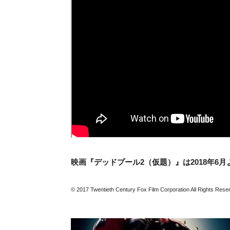
映画『デッドプール2（仮題）』は2018年6
© 2017 Twentieth Century Fox Film Corporation All Rights Rese