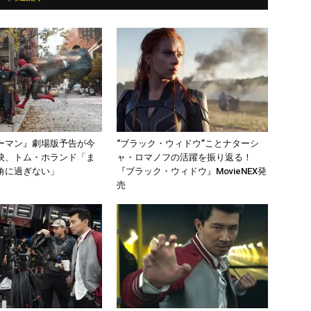
ーマン』劇場版予告が今
“ブラック・ウィドウ”ことナターシ
映、トム・ホランド「ま
ャ・ロマノフの活躍を振り返る！
角に過ぎない」
『ブラック・ウィドウ』MovieNEX発
売