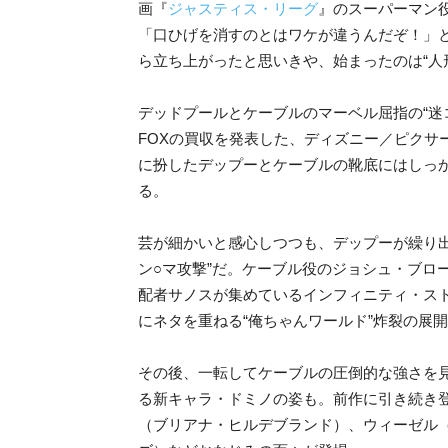
画『
ジャスティス・リーグ
』のスーパーマン
「口ひげを消すのとはワケが違うんだぞ！」
ら立ち上がったと思いきや、始まったのは“人
デッドプールとケーブルのマーベル屈指の“迷
FOXの買収を発表した、ディズニー／ピクサ
に扮したデップーとケーブルの靴底にはしっか
る。
芸が細かいと感心しつつも、デップーが繰り
ン○マ攻撃”だ。ケーブル役のジョシュ・ブロ
配者サノスが集めているインフィニティ・ス
にネタを重ねる“俺ちゃんワールド”炸裂の展
その後、一転してケーブルの圧倒的な強さを
る新キャラ・ドミノの姿も。前作に引き続き
（ブリアナ・ヒルデブランド）、ウィーゼル（