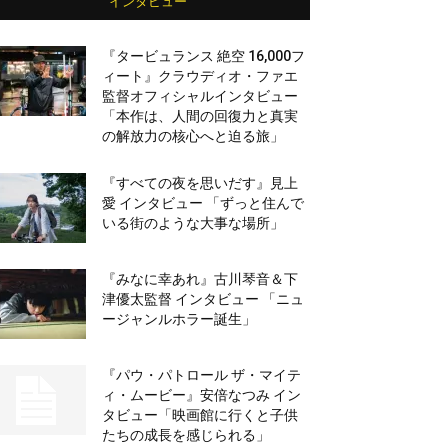
インタビュー
『タービュランス 絶空 16,000フ
ィート』クラウディオ・ファエ
監督オフィシャルインタビュー
「本作は、人間の回復力と真実
の解放力の核心へと迫る旅」
『すべての夜を思いだす』見上
愛 インタビュー 「ずっと住んで
いる街のような大事な場所」
『みなに幸あれ』古川琴音＆下
津優太監督 インタビュー 「ニュ
ージャンルホラー誕生」
『パウ・パトロール ザ・マイテ
ィ・ムービー』安倍なつみ イン
タビュー「映画館に行くと子供
たちの成長を感じられる」