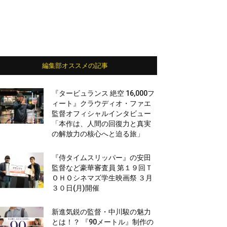
編集部オススメの記事
『タービュランス 絶空 16,000フ
ィート』クラウディオ・ファエ
監督オフィシャルインタビュー
「本作は、人間の回復力と真実
の解放力の核心へと迫る旅」
『侍タイムスリッパー』の安田
監督など豪華審査員 第１９回Ｔ
ＯＨＯシネマズ学生映画祭 ３月
３０日(月)開催
新進気鋭の監督・中川駿の魅力
とは！？ 『90メートル』制作の