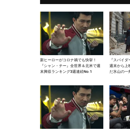
新ヒーローがコロナ禍でも快挙！
『スパイダ
『シャン・チー』全世界＆北米で週
週末から上
末興収ランキング3週連続No.1
だ氷山の一