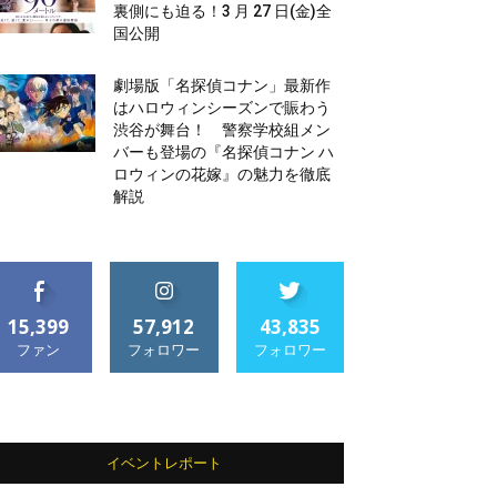
裏側にも迫る！3 月 27 日(金)全
国公開
劇場版「名探偵コナン」最新作
はハロウィンシーズンで賑わう
渋谷が舞台！ 警察学校組メン
バーも登場の『名探偵コナン ハ
ロウィンの花嫁』の魅力を徹底
解説
15,399
57,912
43,835
ファン
フォロワー
フォロワー
イベントレポート