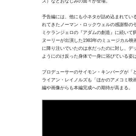
ズ）などおなじみの面々が登場。
予告編には、他にも小ネタが詰め込まれてい
れてきたノーマン・ロックウェルの感謝祭の
ミケランジェロの『アダムの創造』に続いて
ヌーリーが出演した1983年のミュージカル映
に降り注いでいたのは水だったのに対し、デ
ようにのけ反った身体で一身に浴びている姿
プロデューサーのサイモン・キンバーグが「
ライアン・レイノルズも「ほかのアメコミ映
編や画像からも本編完成への期待が高まる。