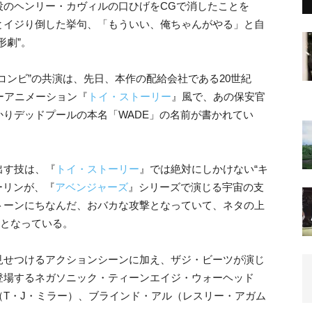
役のヘンリー・カヴィルの口ひげをCGで消したことを
とイジり倒した挙句、「もういい、俺ちゃんがやる」と自
形劇”。
コンビ”の共演は、先日、本作の配給会社である20世紀
ーアニメーション『
トイ・ストーリー
』風で、あの保安官
りデッドプールの本名「WADE」の名前が書かれてい
出す技は、『
トイ・ストーリー
』では絶対にしかけない“キ
ーリンが、『
アベンジャーズ
』シリーズで演じる宇宙の支
トーンにちなんだ、おバカな攻撃となっていて、ネタの上
開となっている。
見せつけるアクションシーンに加え、ザジ・ビーツが演じ
登場するネガソニック・ティーンエイジ・ウォーヘッド
T・J・ミラー）、ブラインド・アル（レスリー・アガム