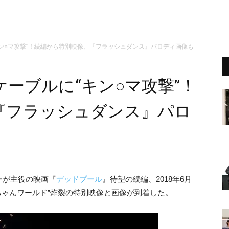
ン○マ攻撃”！続編から特別映像、『フラッシュダンス』パロディ画像も
ーブルに“キン○マ攻撃”！
『フラッシュダンス』パロ
ーが主役の映画『
デッドプール
』待望の続編、2018年6月
ちゃんワールド”炸裂の特別映像と画像が到着した。