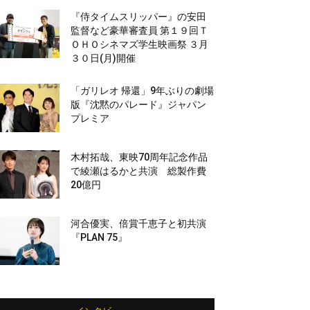
『侍タイムスリッパー』の安田
監督など豪華審査員 第１９回Ｔ
ＯＨＯシネマズ学生映画祭 ３月
３０日(月)開催
「ガリレオ 帰還」9年ぶりの劇場
版『沈黙のパレード』ジャパン
プレミア
木村拓哉、東映70周年記念作品
で綾瀬はるかと共演 総製作費
20億円
河合優実、倍賞千恵子と初共演
『PLAN 75』