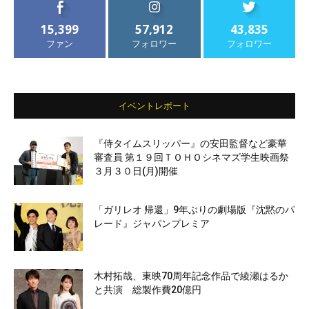
15,399
57,912
43,835
ファン
フォロワー
フォロワー
イベントレポート
『侍タイムスリッパー』の安田監督など豪華
審査員 第１９回ＴＯＨＯシネマズ学生映画祭
３月３０日(月)開催
「ガリレオ 帰還」9年ぶりの劇場版『沈黙のパ
レード』ジャパンプレミア
木村拓哉、東映70周年記念作品で綾瀬はるか
と共演 総製作費20億円