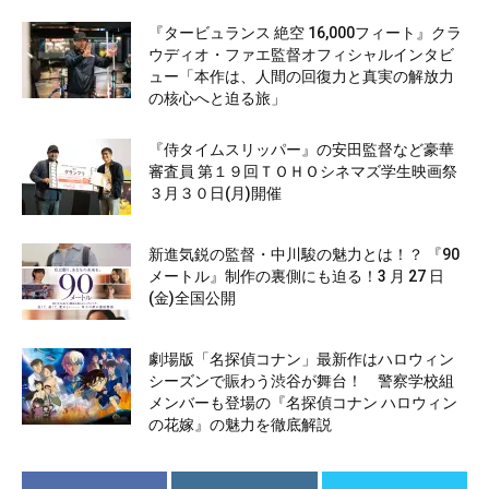
『タービュランス 絶空 16,000フィート』クラ
ウディオ・ファエ監督オフィシャルインタビ
ュー「本作は、人間の回復力と真実の解放力
の核心へと迫る旅」
『侍タイムスリッパー』の安田監督など豪華
審査員 第１９回ＴＯＨＯシネマズ学生映画祭
３月３０日(月)開催
新進気鋭の監督・中川駿の魅力とは！？ 『90
メートル』制作の裏側にも迫る！3 月 27 日
(金)全国公開
劇場版「名探偵コナン」最新作はハロウィン
シーズンで賑わう渋谷が舞台！ 警察学校組
メンバーも登場の『名探偵コナン ハロウィン
の花嫁』の魅力を徹底解説