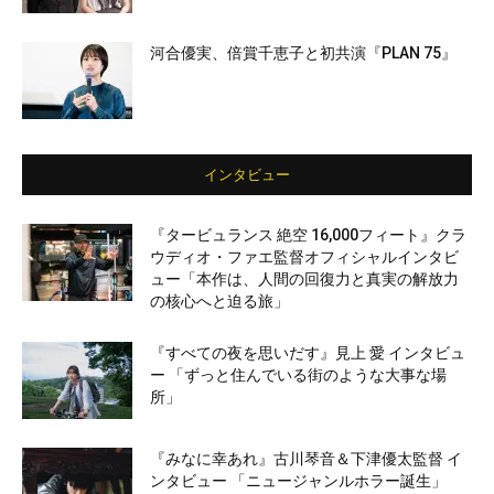
河合優実、倍賞千恵子と初共演『PLAN 75』
インタビュー
『タービュランス 絶空 16,000フィート』クラ
ウディオ・ファエ監督オフィシャルインタビ
ュー「本作は、人間の回復力と真実の解放力
の核心へと迫る旅」
『すべての夜を思いだす』見上 愛 インタビュ
ー 「ずっと住んでいる街のような大事な場
所」
『みなに幸あれ』古川琴音＆下津優太監督 イ
ンタビュー 「ニュージャンルホラー誕生」