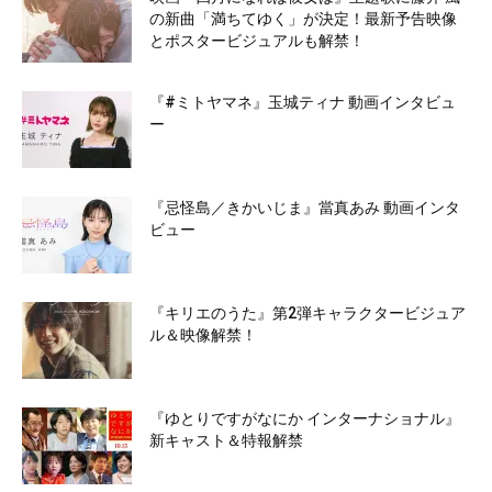
の新曲「満ちてゆく」が決定！最新予告映像
とポスタービジュアルも解禁！
『#ミトヤマネ』玉城ティナ 動画インタビュ
ー
『忌怪島／きかいじま』當真あみ 動画インタ
ビュー
『キリエのうた』第2弾キャラクタービジュア
ル＆映像解禁！
『ゆとりですがなにか インターナショナル』
新キャスト＆特報解禁