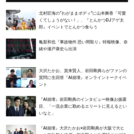
北村匠海の“わがままボディ”に山本舞香「可愛
くてしょうがない！」、『とんかつDJアゲ太
郎』イベントでとんかつ食らう
亀梨和也『事故物件 恐い間取り』特報映像、奈
緒や瀬戸康史ら出演
大沢たかお、賀来賢人、岩田剛典らがファンの
質問に生回答『AI崩壊』オンライントークイベ
ント
『AI崩壊』岩田剛典のインタビュー映像お披露
目、「一流企業に勤めるエリートに見えるとい
いなと」
『AI崩壊』大沢たかお×岩田剛典が大阪で大ヒ