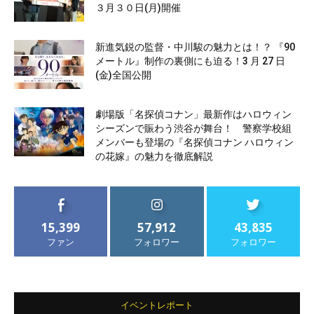
３月３０日(月)開催
新進気鋭の監督・中川駿の魅力とは！？ 『90
メートル』制作の裏側にも迫る！3 月 27 日
(金)全国公開
劇場版「名探偵コナン」最新作はハロウィン
シーズンで賑わう渋谷が舞台！ 警察学校組
メンバーも登場の『名探偵コナン ハロウィン
の花嫁』の魅力を徹底解説
15,399
57,912
43,835
ファン
フォロワー
フォロワー
イベントレポート