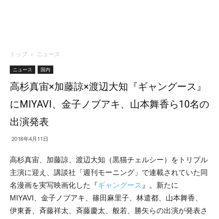
トップ
ニュース
ニュース
国内
高杉真宙×加藤諒×渡辺大知『ギャングース』
にMIYAVI、金子ノブアキ、山本舞香ら10名の
出演発表
2018年4月11日
高杉真宙、加藤諒、渡辺大知（黒猫チェルシー）をトリプル
主演に迎え、講談社「週刊モーニング」で連載されていた同
名漫画を実写映画化した『
ギャングース
』。新たに
MIYAVI、金子ノブアキ、篠田麻里子、林遣都、山本舞香、
伊東蒼、斉藤祥太、斉藤慶太、般若、勝矢らの出演が発表さ