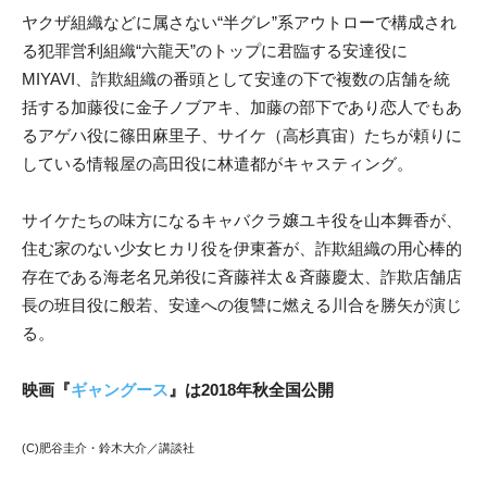
ヤクザ組織などに属さない“半グレ”系アウトローで構成され
る犯罪営利組織“六龍天”のトップに君臨する安達役に
MIYAVI、詐欺組織の番頭として安達の下で複数の店舗を統
括する加藤役に金子ノブアキ、加藤の部下であり恋人でもあ
るアゲハ役に篠田麻里子、サイケ（高杉真宙）たちが頼りに
している情報屋の高田役に林遣都がキャスティング。
サイケたちの味方になるキャバクラ嬢ユキ役を山本舞香が、
住む家のない少女ヒカリ役を伊東蒼が、詐欺組織の用心棒的
存在である海老名兄弟役に斉藤祥太＆斉藤慶太、詐欺店舗店
長の班目役に般若、安達への復讐に燃える川合を勝矢が演じ
る。
映画『
ギャングース
』は2018年秋全国公開
(C)肥谷圭介・鈴木大介／講談社