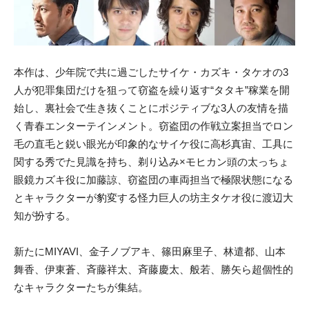
本作は、少年院で共に過ごしたサイケ・カズキ・タケオの3
人が犯罪集団だけを狙って窃盗を繰り返す“タタキ”稼業を開
始し、裏社会で生き抜くことにポジティブな3人の友情を描
く青春エンターテインメント。窃盗団の作戦立案担当でロン
毛の直毛と鋭い眼光が印象的なサイケ役に高杉真宙、工具に
関する秀でた見識を持ち、剃り込み×モヒカン頭の太っちょ
眼鏡カズキ役に加藤諒、窃盗団の車両担当で極限状態になる
とキャラクターが豹変する怪力巨人の坊主タケオ役に渡辺大
知が扮する。
新たにMIYAVI、金子ノブアキ、篠田麻里子、林遣都、山本
舞香、伊東蒼、斉藤祥太、斉藤慶太、般若、勝矢ら超個性的
なキャラクターたちが集結。