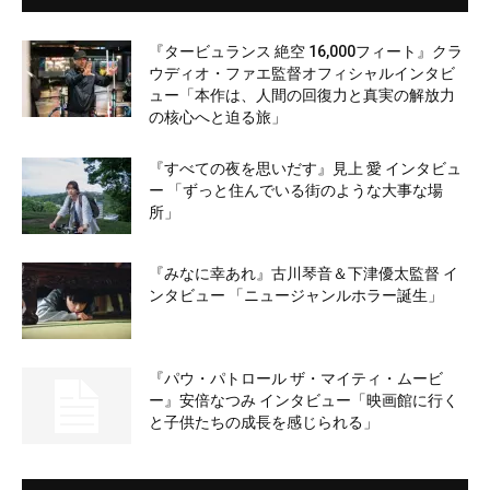
『タービュランス 絶空 16,000フィート』クラ
ウディオ・ファエ監督オフィシャルインタビ
ュー「本作は、人間の回復力と真実の解放力
の核心へと迫る旅」
『すべての夜を思いだす』見上 愛 インタビュ
ー 「ずっと住んでいる街のような大事な場
所」
『みなに幸あれ』古川琴音＆下津優太監督 イ
ンタビュー 「ニュージャンルホラー誕生」
『パウ・パトロール ザ・マイティ・ムービ
ー』安倍なつみ インタビュー「映画館に行く
と子供たちの成長を感じられる」