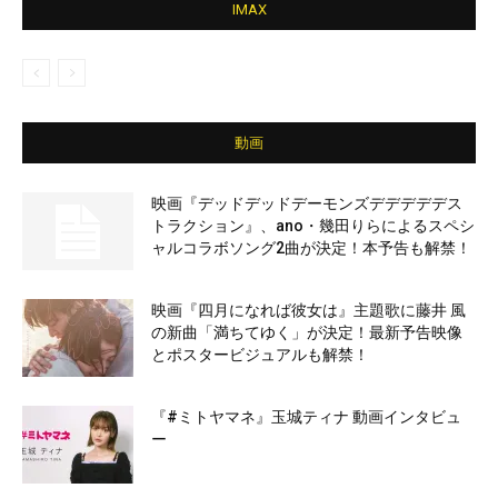
IMAX
動画
映画『デッドデッドデーモンズデデデデデス
トラクション』、ano・幾田りらによるスペシ
ャルコラボソング2曲が決定！本予告も解禁！
映画『四月になれば彼女は』主題歌に藤井 風
の新曲「満ちてゆく」が決定！最新予告映像
とポスタービジュアルも解禁！
『#ミトヤマネ』玉城ティナ 動画インタビュ
ー