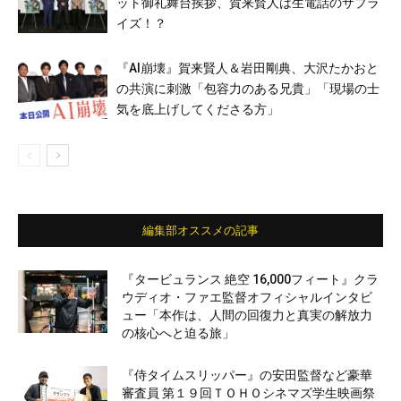
ット御礼舞台挨拶、賀来賢人は生電話のサプラ
イズ！？
『AI崩壊』賀来賢人＆岩田剛典、大沢たかおと
の共演に刺激「包容力のある兄貴」「現場の士
気を底上げしてくださる方」
編集部オススメの記事
『タービュランス 絶空 16,000フィート』クラ
ウディオ・ファエ監督オフィシャルインタビ
ュー「本作は、人間の回復力と真実の解放力
の核心へと迫る旅」
『侍タイムスリッパー』の安田監督など豪華
審査員 第１９回ＴＯＨＯシネマズ学生映画祭