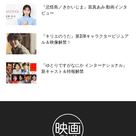
『忌怪島／きかいじま』當真あみ 動画インタ
ビュー
『キリエのうた』第2弾キャラクタービジュア
ル＆映像解禁！
『ゆとりですがなにか インターナショナル』
新キャスト＆特報解禁