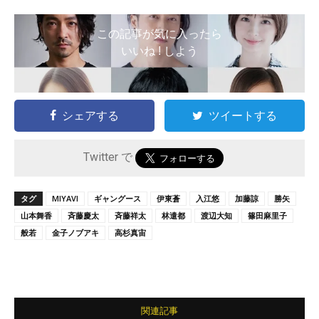
この記事が気に入ったら
いいね ! しよう
シェアする
ツイートする
Twitter で
タグ
MIYAVI
ギャングース
伊東蒼
入江悠
加藤諒
勝矢
山本舞香
斉藤慶太
斉藤祥太
林遣都
渡辺大知
篠田麻里子
般若
金子ノブアキ
高杉真宙
関連記事