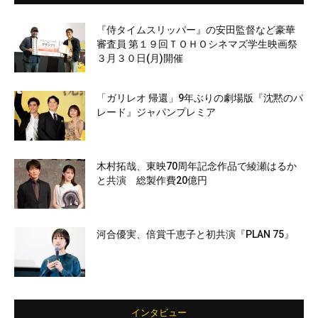
『侍タイムスリッパー』の安田監督など豪華
審査員 第１９回ＴＯＨＯシネマズ学生映画祭
３月３０日(月)開催
「ガリレオ 帰還」9年ぶりの劇場版『沈黙のパ
レード』ジャパンプレミア
木村拓哉、東映70周年記念作品で綾瀬はるか
と共演 総製作費20億円
河合優実、倍賞千恵子と初共演『PLAN 75』
インタビュー