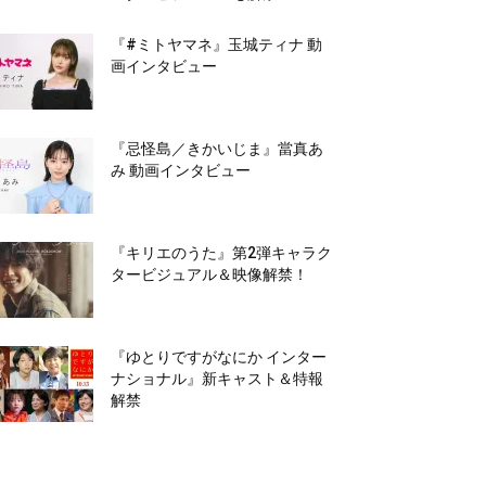
『#ミトヤマネ』玉城ティナ 動
画インタビュー
『忌怪島／きかいじま』當真あ
み 動画インタビュー
『キリエのうた』第2弾キャラク
タービジュアル＆映像解禁！
『ゆとりですがなにか インター
ナショナル』新キャスト＆特報
解禁