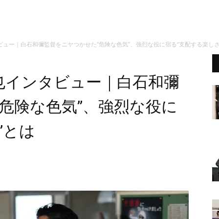
ュー｜白石和彌監督をニヤつかせた“危険な色気”、強烈な役に宿る“支配する楽しさ
也インタビュー｜白石和彌
危険な色気”、強烈な役に
”とは