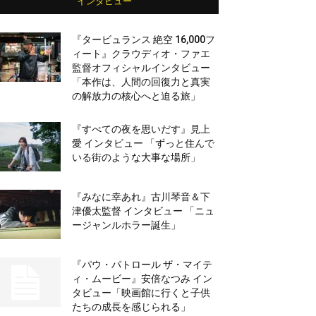
インタビュー
『タービュランス 絶空 16,000フ
ィート』クラウディオ・ファエ
監督オフィシャルインタビュー
「本作は、人間の回復力と真実
の解放力の核心へと迫る旅」
『すべての夜を思いだす』見上
愛 インタビュー 「ずっと住んで
いる街のような大事な場所」
『みなに幸あれ』古川琴音＆下
津優太監督 インタビュー 「ニュ
ージャンルホラー誕生」
『パウ・パトロール ザ・マイテ
ィ・ムービー』安倍なつみ イン
タビュー「映画館に行くと子供
たちの成長を感じられる」