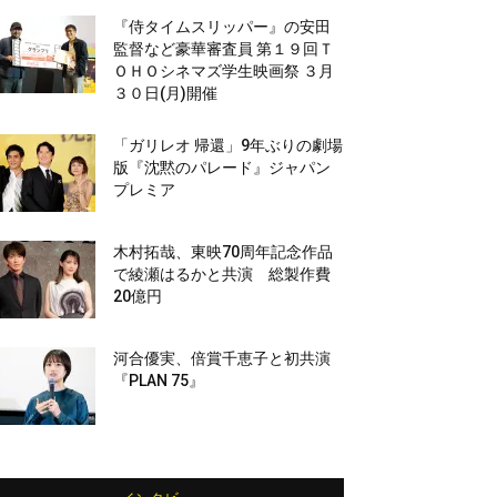
『侍タイムスリッパー』の安田
監督など豪華審査員 第１９回Ｔ
ＯＨＯシネマズ学生映画祭 ３月
３０日(月)開催
「ガリレオ 帰還」9年ぶりの劇場
版『沈黙のパレード』ジャパン
プレミア
木村拓哉、東映70周年記念作品
で綾瀬はるかと共演 総製作費
20億円
河合優実、倍賞千恵子と初共演
『PLAN 75』