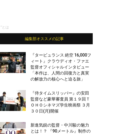
”とは
編集部オススメの記事
『タービュランス 絶空 16,000フ
ィート』クラウディオ・ファエ
監督オフィシャルインタビュー
「本作は、人間の回復力と真実
の解放力の核心へと迫る旅」
『侍タイムスリッパー』の安田
監督など豪華審査員 第１９回Ｔ
ＯＨＯシネマズ学生映画祭 ３月
３０日(月)開催
新進気鋭の監督・中川駿の魅力
とは！？ 『90メートル』制作の