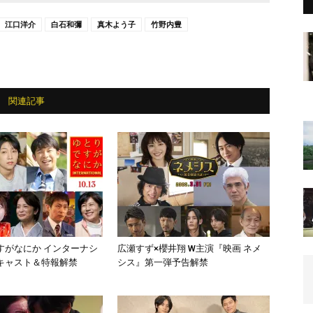
江口洋介
白石和彌
真木よう子
竹野内豊
関連記事
すがなにか インターナシ
広瀬すず×櫻井翔 W主演『映画 ネメ
キャスト＆特報解禁
シス』第一弾予告解禁