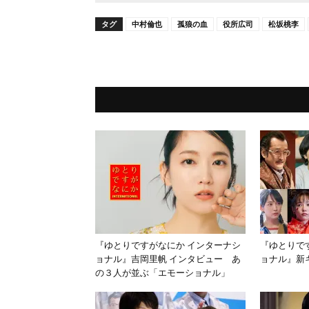
タグ
中村倫也
孤狼の血
役所広司
松坂桃李
『ゆとりですがなにか インターナシ
『ゆとりで
ョナル』吉岡里帆 インタビュー あ
ョナル』新
の３人が並ぶ「エモーショナル」