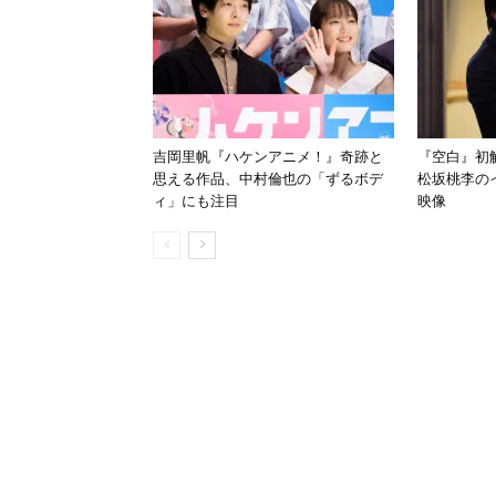
吉岡里帆『ハケンアニメ！』奇跡と
『空白』初
思える作品、中村倫也の「ずるボデ
松坂桃李の
ィ」にも注目
映像