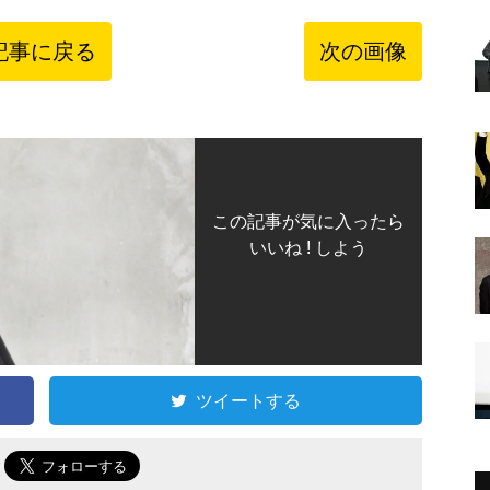
記事に戻る
次の画像
この記事が気に入ったら
いいね ! しよう
ツイートする
で