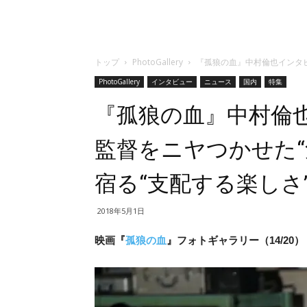
トップ
PhotoGallery
『孤狼の血』中村倫也インタビ
PhotoGallery
インタビュー
ニュース
国内
特集
『孤狼の血』中村倫
監督をニヤつかせた“
宿る“支配する楽しさ
2018年5月1日
映画『
孤狼の血
』フォトギャラリー（14/20）