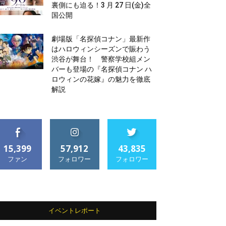
裏側にも迫る！3 月 27 日(金)全
国公開
劇場版「名探偵コナン」最新作
はハロウィンシーズンで賑わう
渋谷が舞台！ 警察学校組メン
バーも登場の『名探偵コナン ハ
ロウィンの花嫁』の魅力を徹底
解説
15,399
57,912
43,835
ファン
フォロワー
フォロワー
イベントレポート