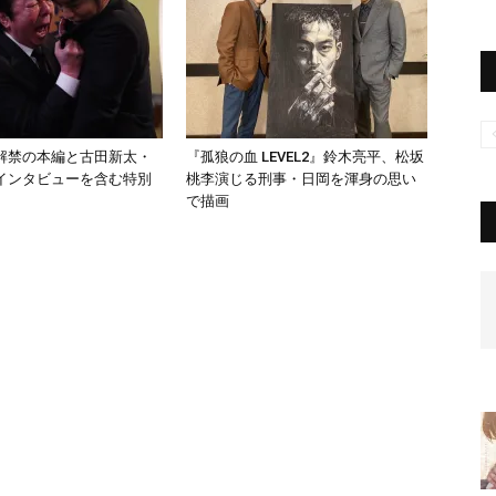
解禁の本編と古田新太・
『孤狼の血 LEVEL2』鈴木亮平、松坂
インタビューを含む特別
桃李演じる刑事・日岡を渾身の思い
で描画