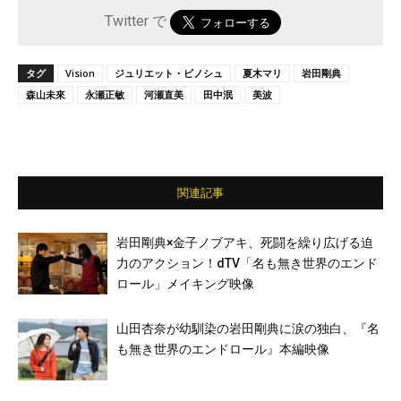
Twitter で
タグ
Vision
ジュリエット・ビノシュ
夏木マリ
岩田剛典
森山未來
永瀬正敏
河瀬直美
田中泯
美波
関連記事
岩田剛典×金子ノブアキ、死闘を繰り広げる迫
力のアクション！dTV「名も無き世界のエンド
ロール」メイキング映像
山田杏奈が幼馴染の岩田剛典に涙の独白、『名
も無き世界のエンドロール』本編映像