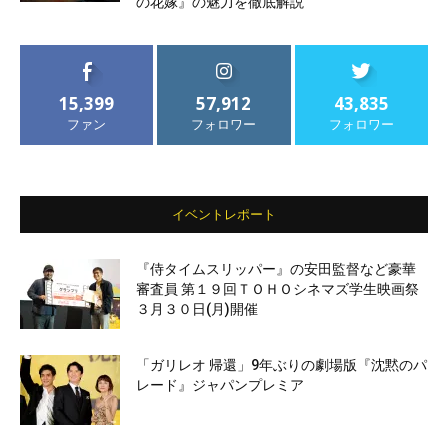
の花嫁』の魅力を徹底解説
15,399
57,912
43,835
ファン
フォロワー
フォロワー
イベントレポート
『侍タイムスリッパー』の安田監督など豪華
審査員 第１９回ＴＯＨＯシネマズ学生映画祭
３月３０日(月)開催
「ガリレオ 帰還」9年ぶりの劇場版『沈黙のパ
レード』ジャパンプレミア