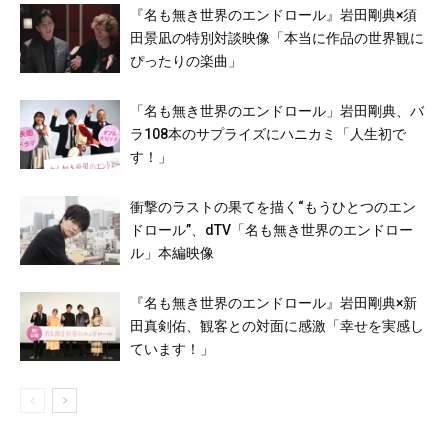
『名も無き世界のエンドロール』岩田剛典×須
田景凪の特別対談映像「本当に作品の世界観に
ぴったりの楽曲」
「名も無き世界のエンドロール」岩田剛典、バ
ラ108本のサプライズにハニカミ「人生初で
す！」
衝撃のラストの果てを描く“もうひとつのエン
ドロール”、dTV「名も無き世界のエンドロー
ル」本編映像
『名も無き世界のエンドロール』岩田剛典×新
田真剣佑、観客との対面に感激「幸せを実感し
ています！」