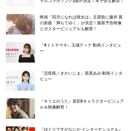
ャルコラボソング2曲が決定！本予告も解禁！
映画『四月になれば彼女は』主題歌に藤井 風
の新曲「満ちてゆく」が決定！最新予告映像
とポスタービジュアルも解禁！
『#ミトヤマネ』玉城ティナ 動画インタビュ
ー
『忌怪島／きかいじま』當真あみ 動画インタ
ビュー
『キリエのうた』第2弾キャラクタービジュア
ル＆映像解禁！
『ゆとりですがなにか インターナショナル』