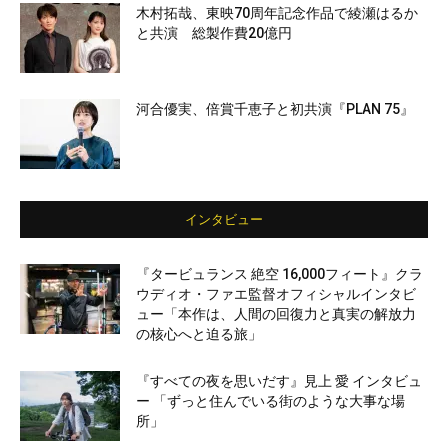
木村拓哉、東映70周年記念作品で綾瀬はるか
と共演 総製作費20億円
河合優実、倍賞千恵子と初共演『PLAN 75』
インタビュー
『タービュランス 絶空 16,000フィート』クラ
ウディオ・ファエ監督オフィシャルインタビ
ュー「本作は、人間の回復力と真実の解放力
の核心へと迫る旅」
『すべての夜を思いだす』見上 愛 インタビュ
ー 「ずっと住んでいる街のような大事な場
所」