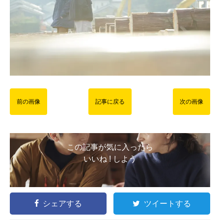
前の画像
記事に戻る
次の画像
この記事が気に入ったら
いいね ! しよう
シェアする
ツイートする