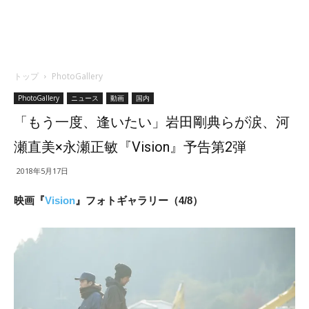
トップ
PhotoGallery
PhotoGallery
ニュース
動画
国内
「もう一度、逢いたい」岩田剛典らが涙、河
瀬直美×永瀬正敏『Vision』予告第2弾
2018年5月17日
映画『
Vision
』フォトギャラリー（4/8）