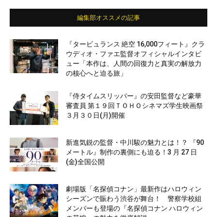
編集部オススメの記事
『タービュランス 絶空 16,000フィート』クラ
ウディオ・ファエ監督オフィシャルインタビ
ュー「本作は、人間の回復力と真実の解放力
の核心へと迫る旅」
『侍タイムスリッパー』の安田監督など豪華
審査員 第１９回ＴＯＨＯシネマズ学生映画祭
３月３０日(月)開催
新進気鋭の監督・中川駿の魅力とは！？ 『90
メートル』制作の裏側にも迫る！3 月 27 日
(金)全国公開
劇場版「名探偵コナン」最新作はハロウィン
シーズンで賑わう渋谷が舞台！ 警察学校組
メンバーも登場の『名探偵コナン ハロウィン