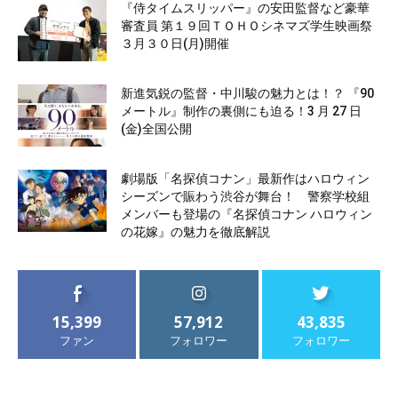
『侍タイムスリッパー』の安田監督など豪華
審査員 第１９回ＴＯＨＯシネマズ学生映画祭
３月３０日(月)開催
新進気鋭の監督・中川駿の魅力とは！？ 『90
メートル』制作の裏側にも迫る！3 月 27 日
(金)全国公開
劇場版「名探偵コナン」最新作はハロウィン
シーズンで賑わう渋谷が舞台！ 警察学校組
メンバーも登場の『名探偵コナン ハロウィン
の花嫁』の魅力を徹底解説
15,399
57,912
43,835
ファン
フォロワー
フォロワー