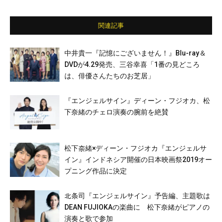
関連記事
中井貴一『記憶にございません！』Blu-ray＆
DVDが4.29発売、三谷幸喜「1番の見どころ
は、俳優さんたちのお芝居」
『エンジェルサイン』ディーン・フジオカ、松
下奈緒のチェロ演奏の腕前を絶賛
松下奈緒×ディーン・フジオカ『エンジェルサ
イン』インドネシア開催の日本映画祭2019オー
プニング作品に決定
北条司『エンジェルサイン』予告編、主題歌は
DEAN FUJIOKAの楽曲に 松下奈緒がピアノの
演奏と歌で参加