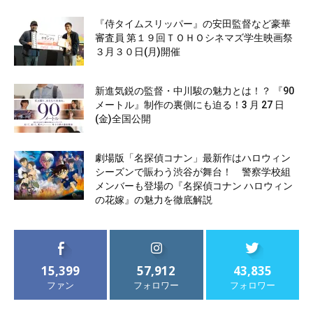
『侍タイムスリッパー』の安田監督など豪華
審査員 第１９回ＴＯＨＯシネマズ学生映画祭
３月３０日(月)開催
新進気鋭の監督・中川駿の魅力とは！？ 『90
メートル』制作の裏側にも迫る！3 月 27 日
(金)全国公開
劇場版「名探偵コナン」最新作はハロウィン
シーズンで賑わう渋谷が舞台！ 警察学校組
メンバーも登場の『名探偵コナン ハロウィン
の花嫁』の魅力を徹底解説
15,399
57,912
43,835
ファン
フォロワー
フォロワー