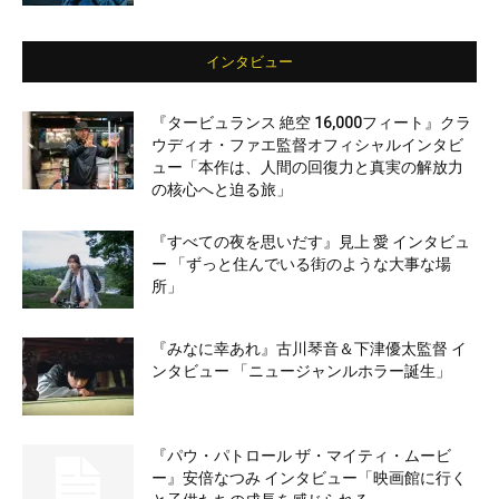
インタビュー
『タービュランス 絶空 16,000フィート』クラ
ウディオ・ファエ監督オフィシャルインタビ
ュー「本作は、人間の回復力と真実の解放力
の核心へと迫る旅」
『すべての夜を思いだす』見上 愛 インタビュ
ー 「ずっと住んでいる街のような大事な場
所」
『みなに幸あれ』古川琴音＆下津優太監督 イ
ンタビュー 「ニュージャンルホラー誕生」
『パウ・パトロール ザ・マイティ・ムービ
ー』安倍なつみ インタビュー「映画館に行く