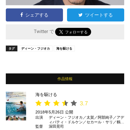
シェアする
ツイートする
Twitter で
タグ
ディーン・フジオカ
海を駆ける
作品情報
海を駆ける
3.7
2018年5月26日 公開
出演
ディーン・フジオカ／太賀／阿部純子／アデ
ィパティ・ドルケン／セカール・サリ／鶴田
監督
深田晃司
真由 ほか