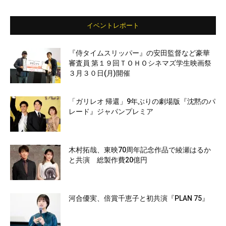
イベントレポート
『侍タイムスリッパー』の安田監督など豪華
審査員 第１９回ＴＯＨＯシネマズ学生映画祭
３月３０日(月)開催
「ガリレオ 帰還」9年ぶりの劇場版『沈黙のパ
レード』ジャパンプレミア
木村拓哉、東映70周年記念作品で綾瀬はるか
と共演 総製作費20億円
河合優実、倍賞千恵子と初共演『PLAN 75』