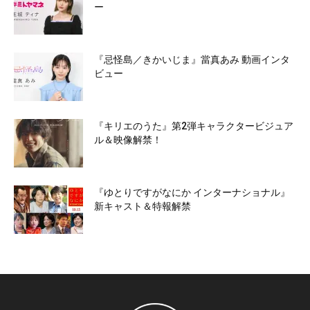
ー
『忌怪島／きかいじま』當真あみ 動画インタ
ビュー
『キリエのうた』第2弾キャラクタービジュア
ル＆映像解禁！
『ゆとりですがなにか インターナショナル』
新キャスト＆特報解禁