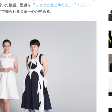
描いた物語。監督を『
ジョゼと虎と魚たち
』『
メゾン・
どで知られる犬童一心が務める。