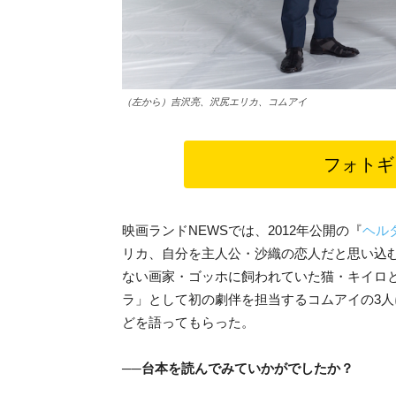
（左から）吉沢亮、沢尻エリカ、コムアイ
フォトギ
映画ランドNEWSでは、2012年公開の『
ヘル
リカ、自分を主人公・沙織の恋人だと思い込
ない画家・ゴッホに飼われていた猫・キイロ
ラ」として初の劇伴を担当するコムアイの3人
どを語ってもらった。
──台本を読んでみていかがでしたか？