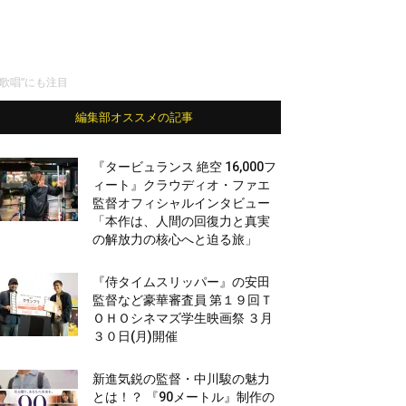
歌唱”にも注目
編集部オススメの記事
『タービュランス 絶空 16,000フ
ィート』クラウディオ・ファエ
監督オフィシャルインタビュー
「本作は、人間の回復力と真実
の解放力の核心へと迫る旅」
『侍タイムスリッパー』の安田
監督など豪華審査員 第１９回Ｔ
ＯＨＯシネマズ学生映画祭 ３月
３０日(月)開催
新進気鋭の監督・中川駿の魅力
とは！？ 『90メートル』制作の