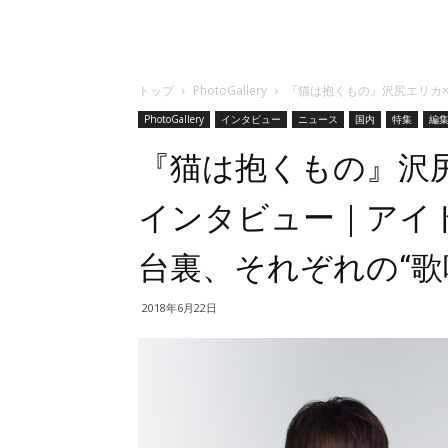
トップ
PhotoGallery
『猫は抱くもの』沢尻エリカ×
PhotoGallery
インタビュー
ニュース
国内
特集
編
『猫は抱くもの』沢
インタビュー｜アイ
台裏、それぞれの“歌
2018年6月22日