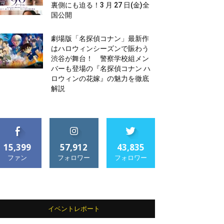
裏側にも迫る！3 月 27 日(金)全
国公開
劇場版「名探偵コナン」最新作
はハロウィンシーズンで賑わう
渋谷が舞台！ 警察学校組メン
バーも登場の『名探偵コナン ハ
ロウィンの花嫁』の魅力を徹底
解説
15,399
57,912
43,835
ファン
フォロワー
フォロワー
イベントレポート