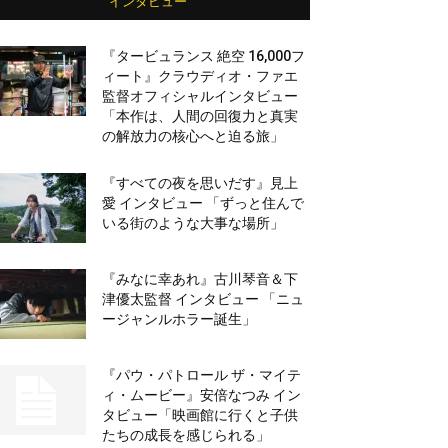
インタビュー
『タービュランス 絶空 16,000フ
ィート』クラウディオ・ファエ
監督オフィシャルインタビュー
「本作は、人間の回復力と真実
の解放力の核心へと迫る旅」
『すべての夜を思いだす』見上
愛 インタビュー 「ずっと住んで
いる街のような大事な場所」
『みなに幸あれ』古川琴音＆下
津優太監督 インタビュー 「ニュ
ージャンルホラー誕生」
『パウ・パトロール ザ・マイテ
ィ・ムービー』安倍なつみ イン
タビュー「映画館に行くと子供
たちの成長を感じられる」