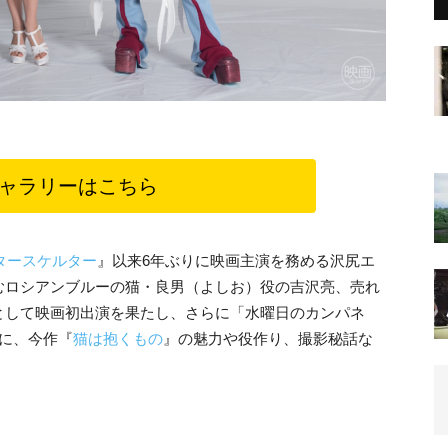
ャラリーはこちら
タースケルター
』以来6年ぶりに映画主演を務める沢尻エ
むロシアンブルーの猫・良男（よしお）役の吉沢亮、売れ
として映画初出演を果たし、さらに「水曜日のカンパネ
に、今作『
猫は抱くもの
』の魅力や役作り、撮影秘話な