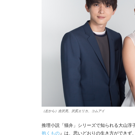
（左から）吉沢亮、沢尻エリカ、コムアイ
推理小説「猫弁」シリーズで知られる大山淳
抱くもの
』は、思いどおりの生き方ができず、