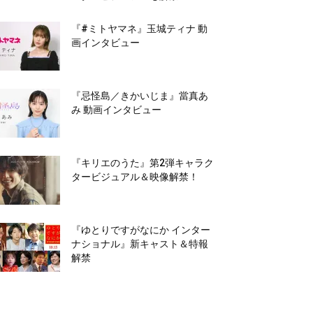
『#ミトヤマネ』玉城ティナ 動
画インタビュー
『忌怪島／きかいじま』當真あ
み 動画インタビュー
『キリエのうた』第2弾キャラク
タービジュアル＆映像解禁！
『ゆとりですがなにか インター
ナショナル』新キャスト＆特報
解禁