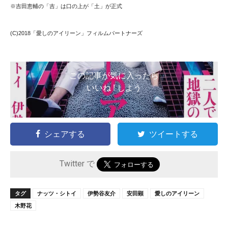
※吉田恵輔の「吉」は口の上が「土」が正式
(C)2018「愛しのアイリーン」フィルムパートナーズ
この記事が気に入ったら
いいね ! しよう
シェアする
ツイートする
Twitter で
タグ
ナッツ・シトイ
伊勢谷友介
安田顕
愛しのアイリーン
木野花