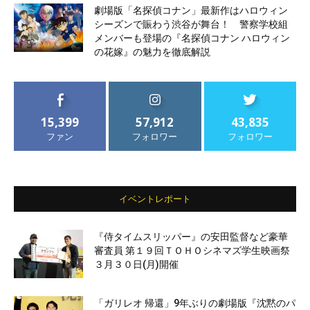
劇場版「名探偵コナン」最新作はハロウィン
シーズンで賑わう渋谷が舞台！ 警察学校組
メンバーも登場の『名探偵コナン ハロウィン
の花嫁』の魅力を徹底解説
15,399
57,912
43,835
ファン
フォロワー
フォロワー
イベントレポート
『侍タイムスリッパー』の安田監督など豪華
審査員 第１９回ＴＯＨＯシネマズ学生映画祭
３月３０日(月)開催
「ガリレオ 帰還」9年ぶりの劇場版『沈黙のパ