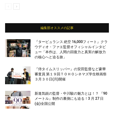
編集部オススメの記事
『タービュランス 絶空 16,000フィート』クラ
ウディオ・ファエ監督オフィシャルインタビ
ュー「本作は、人間の回復力と真実の解放力
の核心へと迫る旅」
『侍タイムスリッパー』の安田監督など豪華
審査員 第１９回ＴＯＨＯシネマズ学生映画祭
３月３０日(月)開催
新進気鋭の監督・中川駿の魅力とは！？ 『90
メートル』制作の裏側にも迫る！3 月 27 日
(金)全国公開