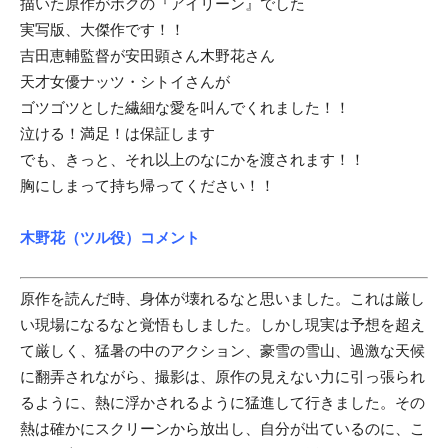
描いた原作がボクの『アイリーン』でした
実写版、大傑作です！！
吉田恵輔監督が安田顕さん木野花さん
天才女優ナッツ・シトイさんが
ゴツゴツとした繊細な愛を叫んでくれました！！
泣ける！満足！は保証します
でも、きっと、それ以上のなにかを渡されます！！
胸にしまって持ち帰ってください！！
木野花（ツル役）コメント
原作を読んだ時、身体が壊れるなと思いました。これは厳し
い現場になるなと覚悟もしました。しかし現実は予想を超え
て厳しく、猛暑の中のアクション、豪雪の雪山、過激な天候
に翻弄されながら、撮影は、原作の見えない力に引っ張られ
るように、熱に浮かされるように猛進して行きました。その
熱は確かにスクリーンから放出し、自分が出ているのに、こ