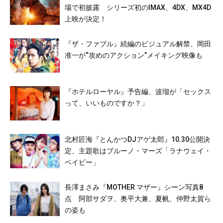
場で初披露 シリーズ初のIMAX、4DX、MX4D
上映が決定！
『ザ・ファブル』続編のビジュアル解禁、岡田
准一が“攻めのアクション”メイキング映像も
『ホテルローヤル』予告編、波瑠が「セックス
って、いいものですか？」
北村匠海『とんかつDJアゲ太郎』10.30公開決
定、主題歌はブルーノ・マーズ「ラナウェイ・
ベイビー」
長澤まさみ『MOTHER マザー』シーン写真8
点 阿部サダヲ、奥平大兼、夏帆、仲野太賀ら
の姿も