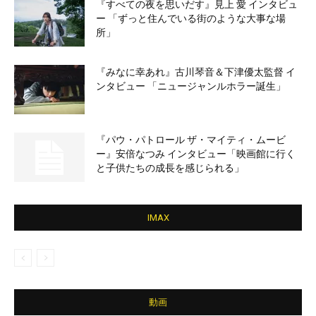
『すべての夜を思いだす』見上 愛 インタビュ
ー 「ずっと住んでいる街のような大事な場
所」
『みなに幸あれ』古川琴音＆下津優太監督 イ
ンタビュー 「ニュージャンルホラー誕生」
『パウ・パトロール ザ・マイティ・ムービ
ー』安倍なつみ インタビュー「映画館に行く
と子供たちの成長を感じられる」
IMAX
動画