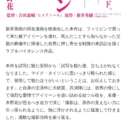
新井英樹の同名漫画を映画化した本作は、フィリピンで買っ
て来た嫁アイリーンを連れ、死んだことすら知らなかった父
親の葬儀中に帰省した岩男に押し寄せる戦慄の来訪記を描く
ラブ＆バイオレンス作品。
本作を試写に観た安田から「試写を観た後、立ち上がれなく
なりました。マイク・タイソンに思いっきり殴られた感じ
で、覚悟して観たほうがいいということは、お伝えしておき
ます」と自身の主演作に大絶賛。共演陣には、岩男の母にし
て強烈な愛憎でアイリーンを追い詰める姑ツル役を、名優・
木野花が恐るべき迫力で演じ「撮影は、原作の見えない力に
引っ張られるように、熱に浮かされるように猛進して行きま
した」過酷な撮影当時を振り返る。