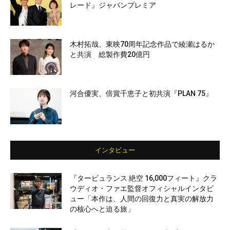
レード』ジャパンプレミア
木村拓哉、東映70周年記念作品で綾瀬はるか
と共演 総製作費20億円
河合優実、倍賞千恵子と初共演『PLAN 75』
インタビュー
『タービュランス 絶空 16,000フィート』クラ
ウディオ・ファエ監督オフィシャルインタビ
ュー「本作は、人間の回復力と真実の解放力
の核心へと迫る旅」