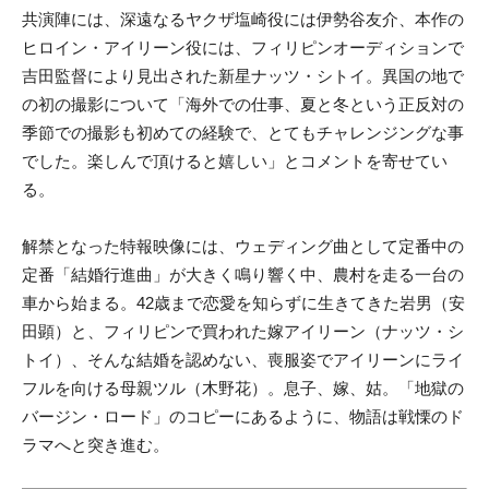
共演陣には、深遠なるヤクザ塩崎役には伊勢谷友介、本作の
ヒロイン・アイリーン役には、フィリピンオーディションで
吉田監督により見出された新星ナッツ・シトイ。異国の地で
の初の撮影について「海外での仕事、夏と冬という正反対の
季節での撮影も初めての経験で、とてもチャレンジングな事
でした。楽しんで頂けると嬉しい」とコメントを寄せてい
る。
解禁となった特報映像には、ウェディング曲として定番中の
定番「結婚行進曲」が大きく鳴り響く中、農村を走る一台の
車から始まる。42歳まで恋愛を知らずに生きてきた岩男（安
田顕）と、フィリピンで買われた嫁アイリーン（ナッツ・シ
トイ）、そんな結婚を認めない、喪服姿でアイリーンにライ
フルを向ける母親ツル（木野花）。息子、嫁、姑。「地獄の
バージン・ロード」のコピーにあるように、物語は戦慄のド
ラマへと突き進む。