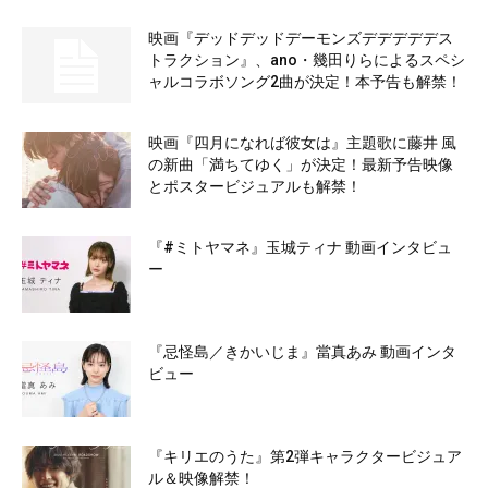
映画『デッドデッドデーモンズデデデデデス
トラクション』、ano・幾田りらによるスペシ
ャルコラボソング2曲が決定！本予告も解禁！
映画『四月になれば彼女は』主題歌に藤井 風
の新曲「満ちてゆく」が決定！最新予告映像
とポスタービジュアルも解禁！
『#ミトヤマネ』玉城ティナ 動画インタビュ
ー
『忌怪島／きかいじま』當真あみ 動画インタ
ビュー
『キリエのうた』第2弾キャラクタービジュア
ル＆映像解禁！