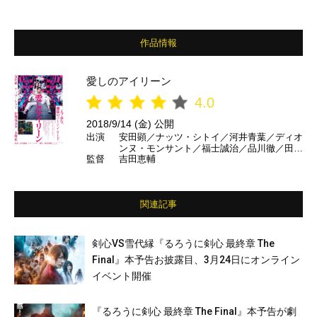
作品情報
愛しのアイリーン
4.0
2018/9/14 (金) 公開
出演
安田顕／ナッツ・シトイ／河井青葉／ディオ
ンヌ・モンサント／福士誠治／品川徹／田中
監督
吉田恵輔
要次／伊勢谷友介／木野花 ほか
関連記事
剣心VS雪代縁『るろうに剣心 最終章 The
Final』本予告お披露目、3月24日にオンライン
イベント開催
『るろうに剣心 最終章 The Final』本予告が劇