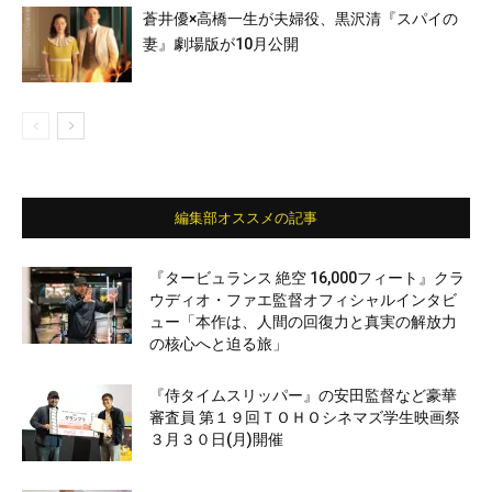
蒼井優×高橋一生が夫婦役、黒沢清『スパイの
妻』劇場版が10月公開
編集部オススメの記事
『タービュランス 絶空 16,000フィート』クラ
ウディオ・ファエ監督オフィシャルインタビ
ュー「本作は、人間の回復力と真実の解放力
の核心へと迫る旅」
『侍タイムスリッパー』の安田監督など豪華
審査員 第１９回ＴＯＨＯシネマズ学生映画祭
３月３０日(月)開催