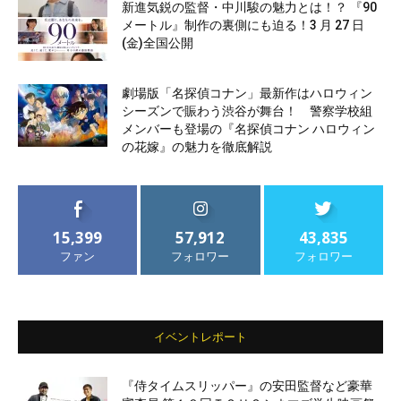
新進気鋭の監督・中川駿の魅力とは！？ 『90
メートル』制作の裏側にも迫る！3 月 27 日
(金)全国公開
劇場版「名探偵コナン」最新作はハロウィン
シーズンで賑わう渋谷が舞台！ 警察学校組
メンバーも登場の『名探偵コナン ハロウィン
の花嫁』の魅力を徹底解説
15,399
57,912
43,835
ファン
フォロワー
フォロワー
イベントレポート
『侍タイムスリッパー』の安田監督など豪華