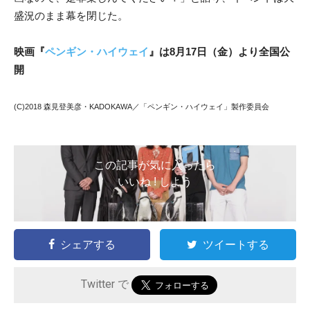
盛況のまま幕を閉じた。
映画『
ペンギン・ハイウェイ
』は8月17日（金）より全国公
開
(C)2018 森見登美彦・KADOKAWA／「ペンギン・ハイウェイ」製作委員会
この記事が気に入ったら
いいね ! しよう
シェアする
ツイートする
Twitter で