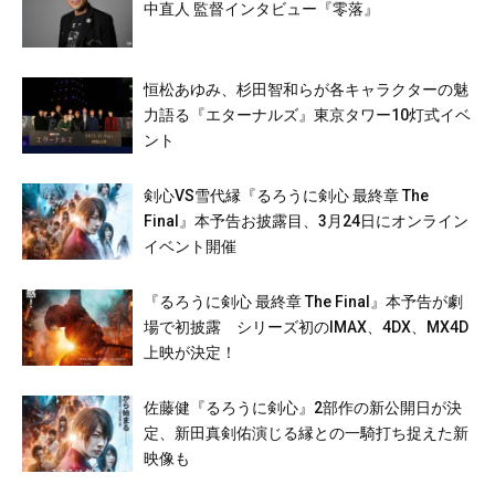
中直人 監督インタビュー『零落』
恒松あゆみ、杉田智和らが各キャラクターの魅
力語る『エターナルズ』東京タワー10灯式イベ
ント
剣心VS雪代縁『るろうに剣心 最終章 The
Final』本予告お披露目、3月24日にオンライン
イベント開催
『るろうに剣心 最終章 The Final』本予告が劇
場で初披露 シリーズ初のIMAX、4DX、MX4D
上映が決定！
佐藤健『るろうに剣心』2部作の新公開日が決
定、新田真剣佑演じる縁との一騎打ち捉えた新
映像も