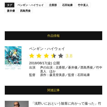
タグ
ペンギン・ハイウェイ
北香那
石田祐康
竹中直人
蒼井優
西島秀俊
作品情報
ペンギン・ハイウェイ
3.8
2018/08/17(金) 公開
出演
声の出演：北香那／蒼井優／西島秀俊／竹中
直人 ほか
監督
原作：森見登美彦／監督：石田祐康
関連記事
「浅野いにおという観客に向かって撮った」竹