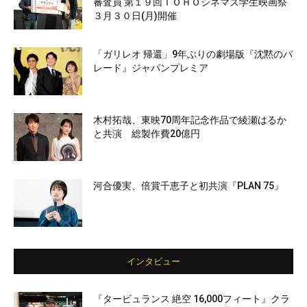
審査員 第１９回ＴＯＨＯシネマズ学生映画祭
３月３０日(月)開催
「ガリレオ 帰還」9年ぶりの劇場版『沈黙のパ
レード』ジャパンプレミア
木村拓哉、東映70周年記念作品で綾瀬はるか
と共演 総製作費20億円
河合優実、倍賞千恵子と初共演『PLAN 75』
インタビュー
『タービュランス 絶空 16,000フィート』クラ