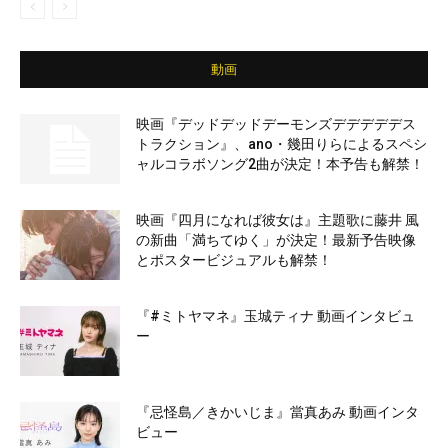
動画
映画『デッドデッドデーモンズデデデデデス
トラクション』、ano・幾田りらによるスペシ
ャルコラボソング2曲が決定！本予告も解禁！
映画『四月になれば彼女は』主題歌に藤井 風
の新曲「満ちてゆく」が決定！最新予告映像
とポスタービジュアルも解禁！
『#ミトヤマネ』玉城ティナ 動画インタビュ
ー
『忌怪島／きかいじま』當真あみ 動画インタ
ビュー