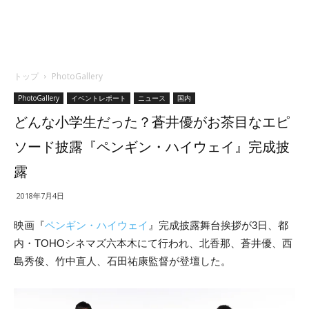
トップ
PhotoGallery
PhotoGallery
イベントレポート
ニュース
国内
どんな小学生だった？蒼井優がお茶目なエピ
ソード披露『ペンギン・ハイウェイ』完成披
露
2018年7月4日
映画『
ペンギン・ハイウェイ
』完成披露舞台挨拶が3日、都
内・TOHOシネマズ六本木にて行われ、北香那、蒼井優、西
島秀俊、竹中直人、石田祐康監督が登壇した。