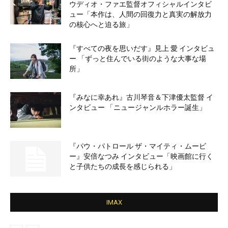
ウディオ・ファエ監督オフィシャルインタビ
ュー「本作は、人間の回復力と真実の解放力
の核心へと迫る旅」
『すべての夜を思いだす』見上 愛 インタビュ
ー 「ずっと住んでいる街のような大事な場
所」
『みなに幸あれ』古川琴音＆下津優太監督 イ
ンタビュー 「ニュージャンルホラー誕生」
『パウ・パトロール ザ・マイティ・ムービ
ー』安倍なつみ インタビュー「映画館に行く
と子供たちの成長を感じられる」
IMAX