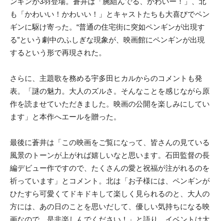
ンギンが3羽登場。蒼井は「腕組んでる、かわいー！」、北
も「かわいい！かわいい！」とキャストたちも大喜びでペン
ギンに駆け寄った。“普通の住宅街に突如ペンギンが出現す
る”という劇中のふしぎな現象が、映画館にペンギンが出現
するという形で再現された。
さらに、主題歌を務める宇多田ヒカルからのコメントも発
表。「謎の魅力。大人のズルさ。そんなことを感じながら原
作を読ませていただきました。映画の公開を楽しみにしてい
ます」と本作へエールを贈った。
最後に蒼井は「この映画をご覧になって、皆さんの見ている
風景のトーンが上がれば嬉しいなと思います。石田監督の長
編デビュー作ですので、たくさんの愛と祝福が注がれるのを
祈っています」とコメント。北は「お子様には、ペンギンが
ひたすら可愛くてドキドキして楽しく見られるのと、大人の
方には、あの日のことを思いだして、優しい気持ちになる映
画なので、是非楽しんでください！」と語り、イベントは大