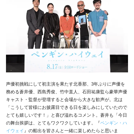
声優初挑戦にして初主演を果たす北香那、3年ぶりに声優を
務める蒼井優、西島秀俊、竹中直人、石田祐康監ら豪華声優
キャスト・監督が登壇すると会場から大きな歓声が。北は
「こうして皆様にお披露目できる日を楽しみにしていたので
とても嬉しいです！」と喜び溢れるコメント。蒼井も「今日
の舞台挨拶は、とてもワクワクしています。『
ペンギン・ハ
イウェイ
』の船出を皆さんと一緒に楽しめたらと思いま