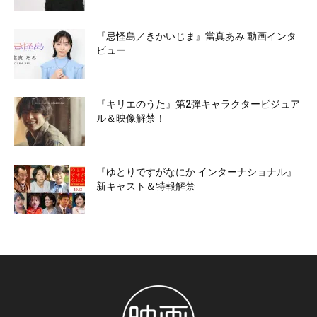
『忌怪島／きかいじま』當真あみ 動画インタ
ビュー
『キリエのうた』第2弾キャラクタービジュア
ル＆映像解禁！
『ゆとりですがなにか インターナショナル』
新キャスト＆特報解禁