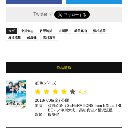
Twitter で
タグ
中川大志
佐野玲於
吉川愛
堀田真由
恒松祐里
横浜流星
飯塚健
高杉真宙
作品情報
虹色デイズ
4.5
2018/7/06(金) 公開
出演
佐野玲於（GENERATIONS from EXILE TRI
BE）／中川大志／高杉真宙／横浜流星 ほ
監督
飯塚健
か