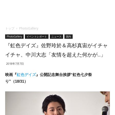
トップ
PhotoGallery
PhotoGallery
イベントレポート
ニュース
国内
『虹色デイズ』佐野玲於＆高杉真宙がイチャ
イチャ、中川大志「友情を超えた何かが…」
2018年7月7日
映画『
虹色デイズ
』公開記念舞台挨拶“虹色七夕祭
り”（18/31）