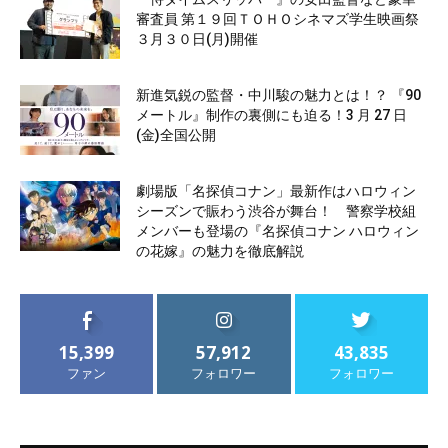
審査員 第１９回ＴＯＨＯシネマズ学生映画祭
３月３０日(月)開催
新進気鋭の監督・中川駿の魅力とは！？ 『90
メートル』制作の裏側にも迫る！3 月 27 日
(金)全国公開
劇場版「名探偵コナン」最新作はハロウィン
シーズンで賑わう渋谷が舞台！ 警察学校組
メンバーも登場の『名探偵コナン ハロウィン
の花嫁』の魅力を徹底解説
15,399
57,912
43,835
ファン
フォロワー
フォロワー