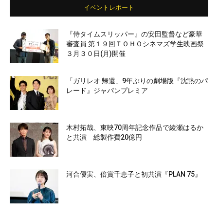
イベントレポート
『侍タイムスリッパー』の安田監督など豪華
審査員 第１９回ＴＯＨＯシネマズ学生映画祭
３月３０日(月)開催
「ガリレオ 帰還」9年ぶりの劇場版『沈黙のパ
レード』ジャパンプレミア
木村拓哉、東映70周年記念作品で綾瀬はるか
と共演 総製作費20億円
河合優実、倍賞千恵子と初共演『PLAN 75』