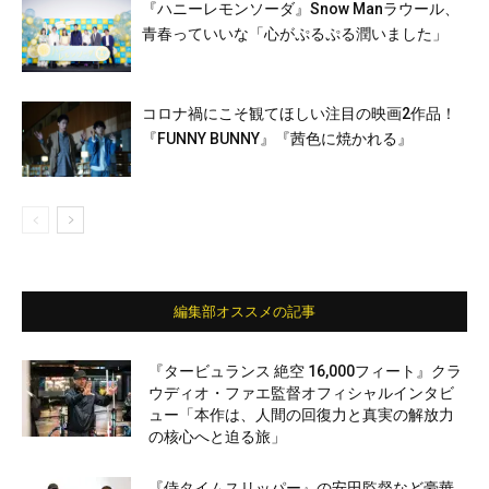
『ハニーレモンソーダ』Snow Manラウール、
⻘春っていいな「心がぷるぷる潤いました」
コロナ禍にこそ観てほしい注目の映画2作品！
『FUNNY BUNNY』『茜色に焼かれる』
編集部オススメの記事
『タービュランス 絶空 16,000フィート』クラ
ウディオ・ファエ監督オフィシャルインタビ
ュー「本作は、人間の回復力と真実の解放力
の核心へと迫る旅」
『侍タイムスリッパー』の安田監督など豪華