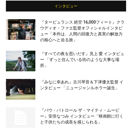
インタビュー
『タービュランス 絶空 16,000フィート』クラ
ウディオ・ファエ監督オフィシャルインタビ
ュー「本作は、人間の回復力と真実の解放力
の核心へと迫る旅」
『すべての夜を思いだす』見上 愛 インタビュ
ー 「ずっと住んでいる街のような大事な場
所」
『みなに幸あれ』古川琴音＆下津優太監督 イ
ンタビュー 「ニュージャンルホラー誕生」
『パウ・パトロール ザ・マイティ・ムービ
ー』安倍なつみ インタビュー「映画館に行く
と子供たちの成長を感じられる」