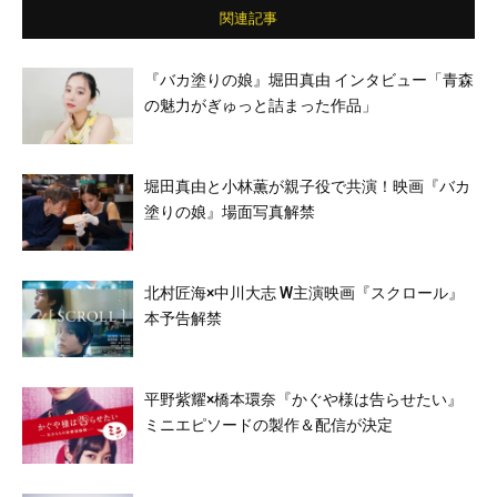
関連記事
『バカ塗りの娘』堀田真由 インタビュー「青森
の魅力がぎゅっと詰まった作品」
堀田真由と小林薫が親子役で共演！映画『バカ
塗りの娘』場面写真解禁
北村匠海×中川大志 W主演映画『スクロール』
本予告解禁
平野紫耀×橋本環奈『かぐや様は告らせたい』
ミニエピソードの製作＆配信が決定