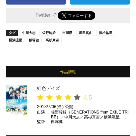
Twitter で
タグ
中川大志
佐野玲於
吉川愛
堀田真由
恒松祐里
横浜流星
飯塚健
高杉真宙
作品情報
虹色デイズ
4.5
2018/7/06(金) 公開
出演
佐野玲於（GENERATIONS from EXILE TRI
BE）／中川大志／高杉真宙／横浜流星 ほ
監督
飯塚健
か