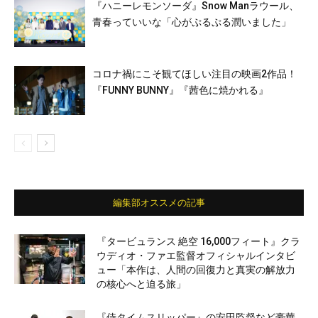
『ハニーレモンソーダ』Snow Manラウール、
⻘春っていいな「心がぷるぷる潤いました」
コロナ禍にこそ観てほしい注目の映画2作品！
『FUNNY BUNNY』『茜色に焼かれる』
編集部オススメの記事
『タービュランス 絶空 16,000フィート』クラ
ウディオ・ファエ監督オフィシャルインタビ
ュー「本作は、人間の回復力と真実の解放力
の核心へと迫る旅」
『侍タイムスリッパー』の安田監督など豪華