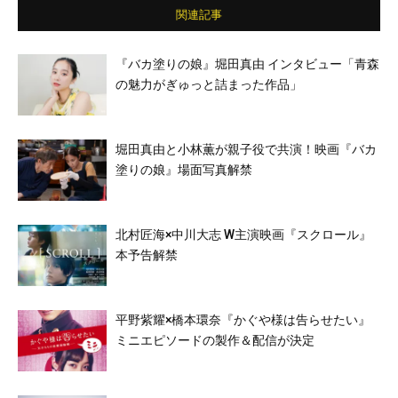
関連記事
『バカ塗りの娘』堀田真由 インタビュー「青森
の魅力がぎゅっと詰まった作品」
堀田真由と小林薫が親子役で共演！映画『バカ
塗りの娘』場面写真解禁
北村匠海×中川大志 W主演映画『スクロール』
本予告解禁
平野紫耀×橋本環奈『かぐや様は告らせたい』
ミニエピソードの製作＆配信が決定