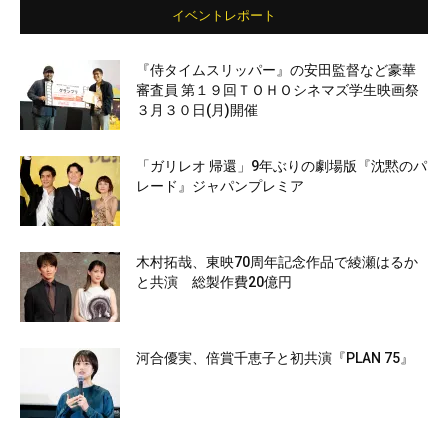
イベントレポート
『侍タイムスリッパー』の安田監督など豪華
審査員 第１９回ＴＯＨＯシネマズ学生映画祭
３月３０日(月)開催
「ガリレオ 帰還」9年ぶりの劇場版『沈黙のパ
レード』ジャパンプレミア
木村拓哉、東映70周年記念作品で綾瀬はるか
と共演 総製作費20億円
河合優実、倍賞千恵子と初共演『PLAN 75』