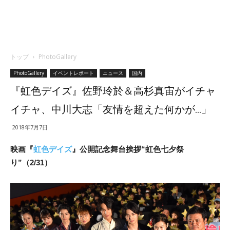
トップ
PhotoGallery
PhotoGallery
イベントレポート
ニュース
国内
『虹色デイズ』佐野玲於＆高杉真宙がイチャ
イチャ、中川大志「友情を超えた何かが…」
2018年7月7日
映画『
虹色デイズ
』公開記念舞台挨拶“虹色七夕祭
り”（2/31）