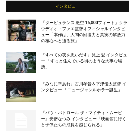
インタビュー
『タービュランス 絶空 16,000フィート』クラ
ウディオ・ファエ監督オフィシャルインタビ
ュー「本作は、人間の回復力と真実の解放力
の核心へと迫る旅」
『すべての夜を思いだす』見上 愛 インタビュ
ー 「ずっと住んでいる街のような大事な場
所」
『みなに幸あれ』古川琴音＆下津優太監督 イ
ンタビュー 「ニュージャンルホラー誕生」
『パウ・パトロール ザ・マイティ・ムービ
ー』安倍なつみ インタビュー「映画館に行く
と子供たちの成長を感じられる」