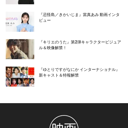
『忌怪島／きかいじま』當真あみ 動画インタ
ビュー
『キリエのうた』第2弾キャラクタービジュア
ル＆映像解禁！
『ゆとりですがなにか インターナショナル』
新キャスト＆特報解禁