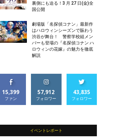
裏側にも迫る！3 月 27 日(金)全
国公開
劇場版「名探偵コナン」最新作
はハロウィンシーズンで賑わう
渋谷が舞台！ 警察学校組メン
バーも登場の『名探偵コナン ハ
ロウィンの花嫁』の魅力を徹底
解説
15,399
57,912
43,835
ファン
フォロワー
フォロワー
イベントレポート