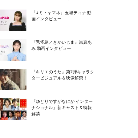
『#ミトヤマネ』玉城ティナ 動
画インタビュー
『忌怪島／きかいじま』當真あ
み 動画インタビュー
『キリエのうた』第2弾キャラク
タービジュアル＆映像解禁！
『ゆとりですがなにか インター
ナショナル』新キャスト＆特報
解禁