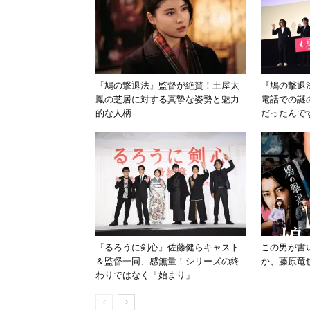
『鳩の撃退法』監督が絶賛！土屋太
『鳩の撃退
鳳の芝居に対する真摯な姿勢と魅力
電話での謎
的な人柄
だったんで
『るろうに剣心』佐藤健らキャスト
この男が書
＆監督一同、感無量！シリーズの終
か、藤原竜
わりではなく「始まり」