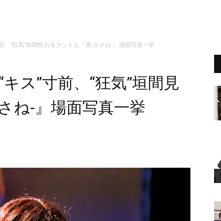
前、“狂気”垣間見れるカットも『累-かさね-』場面写真一挙
キス”寸前、“狂気”垣間見
さね-』場面写真一挙