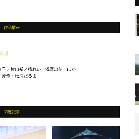
作品情報
4.3
京子／横山裕／檀れい／浅野忠信 ほか
／原作：松浦だるま
関連記事