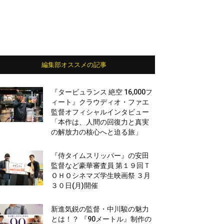
編集部オススメの記事
『タービュランス 絶空 16,000フ
ィート』クラウディオ・ファエ
監督オフィシャルインタビュー
「本作は、人間の回復力と真実
の解放力の核心へと迫る旅」
『侍タイムスリッパー』の安田
監督など豪華審査員 第１９回Ｔ
ＯＨＯシネマズ学生映画祭 ３月
３０日(月)開催
新進気鋭の監督・中川駿の魅力
とは！？ 『90メートル』制作の