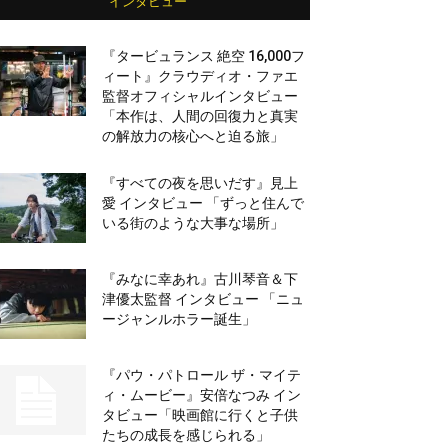
インタビュー
『タービュランス 絶空 16,000フ
ィート』クラウディオ・ファエ
監督オフィシャルインタビュー
「本作は、人間の回復力と真実
の解放力の核心へと迫る旅」
『すべての夜を思いだす』見上
愛 インタビュー 「ずっと住んで
いる街のような大事な場所」
『みなに幸あれ』古川琴音＆下
津優太監督 インタビュー 「ニュ
ージャンルホラー誕生」
『パウ・パトロール ザ・マイテ
ィ・ムービー』安倍なつみ イン
タビュー「映画館に行くと子供
たちの成長を感じられる」