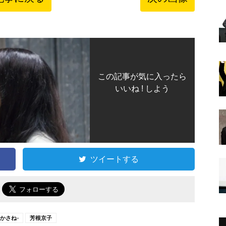
この記事が気に入ったら
いいね ! しよう
ツイートする
で
-かさね-
芳根京子