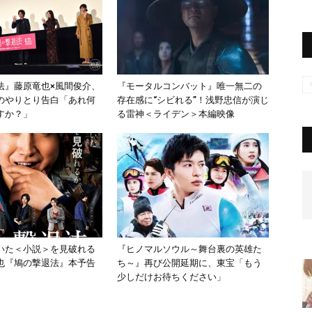
法』藤原竜也×風間俊介、
『モータルコンバット』唯一無二の
のやりとり告白「あれ何
存在感に“シビれる”！浅野忠信が演じ
すか？」
る雷神＜ライデン＞本編映像
いた＜小説＞を見破れる
『ヒノマルソウル～舞台裏の英雄た
也『鳩の撃退法』本予告
ち～』再び公開延期に、東宝「もう
少しだけお待ちください」