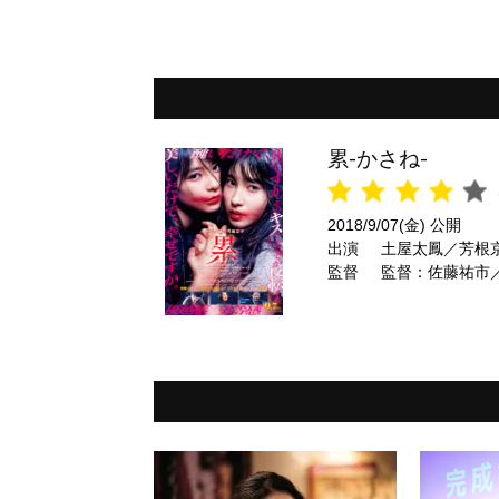
累-かさね-
2018/9/07(金) 公開
出演
土屋太鳳／芳根
監督
監督：佐藤祐市