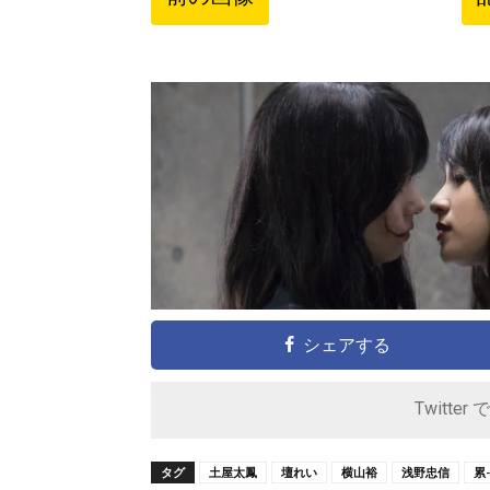
シェアする
Twitter 
タグ
土屋太鳳
壇れい
横山裕
浅野忠信
累