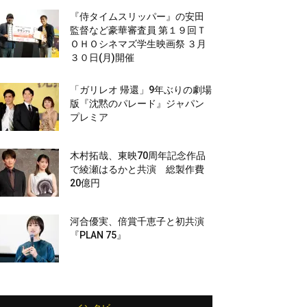
『侍タイムスリッパー』の安田
監督など豪華審査員 第１９回Ｔ
ＯＨＯシネマズ学生映画祭 ３月
３０日(月)開催
「ガリレオ 帰還」9年ぶりの劇場
版『沈黙のパレード』ジャパン
プレミア
木村拓哉、東映70周年記念作品
で綾瀬はるかと共演 総製作費
20億円
河合優実、倍賞千恵子と初共演
『PLAN 75』