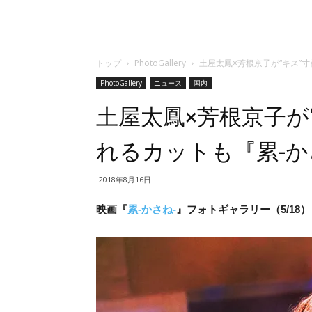
トップ
PhotoGallery
土屋太鳳×芳根京子が“キス”寸
PhotoGallery
ニュース
国内
土屋太鳳×芳根京子が“
れるカットも『累-か
2018年8月16日
映画『
累-かさね-
』フォトギャラリー（5/18）