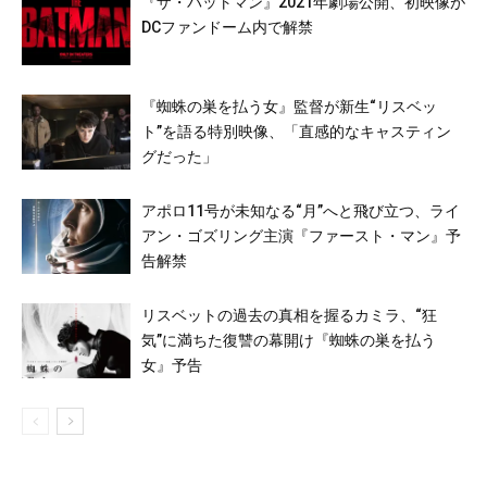
『ザ・バットマン』2021年劇場公開、初映像が
DCファンドーム内で解禁
『蜘蛛の巣を払う女』監督が新生“リスベッ
ト”を語る特別映像、「直感的なキャスティン
グだった」
アポロ11号が未知なる“月”へと飛び立つ、ライ
アン・ゴズリング主演『ファースト・マン』予
告解禁
リスベットの過去の真相を握るカミラ、“狂
気”に満ちた復讐の幕開け『蜘蛛の巣を払う
女』予告