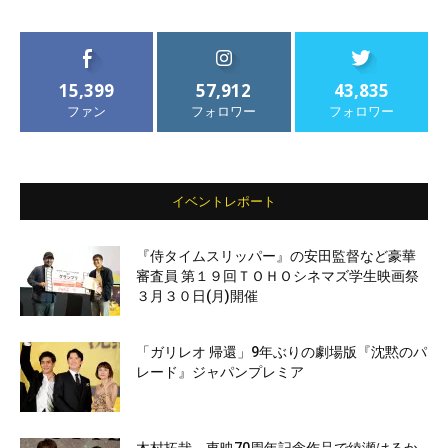
15,399
57,912
43,835
ファン
フォロワー
フォロワー
イベントレポート
『侍タイムスリッパー』の安田監督など豪華
審査員 第１９回ＴＯＨＯシネマズ学生映画祭
３月３０日(月)開催
「ガリレオ 帰還」9年ぶりの劇場版『沈黙のパ
レード』ジャパンプレミア