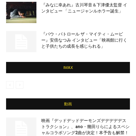
『みなに幸あれ』古川琴音＆下津優太監督 イ
ンタビュー 「ニュージャンルホラー誕生」
『パウ・パトロール ザ・マイティ・ムービ
ー』安倍なつみ インタビュー「映画館に行く
と子供たちの成長を感じられる」
IMAX
動画
映画『デッドデッドデーモンズデデデデデス
トラクション』、ano・幾田りらによるスペシ
ャルコラボソング2曲が決定！本予告も解禁！