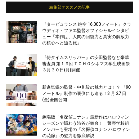
編集部オススメの記事
『タービュランス 絶空 16,000フィート』クラ
ウディオ・ファエ監督オフィシャルインタビ
ュー「本作は、人間の回復力と真実の解放力
の核心へと迫る旅」
『侍タイムスリッパー』の安田監督など豪華
審査員 第１９回ＴＯＨＯシネマズ学生映画祭
３月３０日(月)開催
新進気鋭の監督・中川駿の魅力とは！？ 『90
メートル』制作の裏側にも迫る！3 月 27 日
(金)全国公開
劇場版「名探偵コナン」最新作はハロウィン
シーズンで賑わう渋谷が舞台！ 警察学校組
メンバーも登場の『名探偵コナン ハロウィン
の花嫁』の魅力を徹底解説