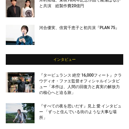
木村拓哉、東映70周年記念作品で綾瀬はるか
と共演 総製作費20億円
河合優実、倍賞千恵子と初共演『PLAN 75』
インタビュー
『タービュランス 絶空 16,000フィート』クラ
ウディオ・ファエ監督オフィシャルインタビ
ュー「本作は、人間の回復力と真実の解放力
の核心へと迫る旅」
『すべての夜を思いだす』見上 愛 インタビュ
ー 「ずっと住んでいる街のような大事な場
所」