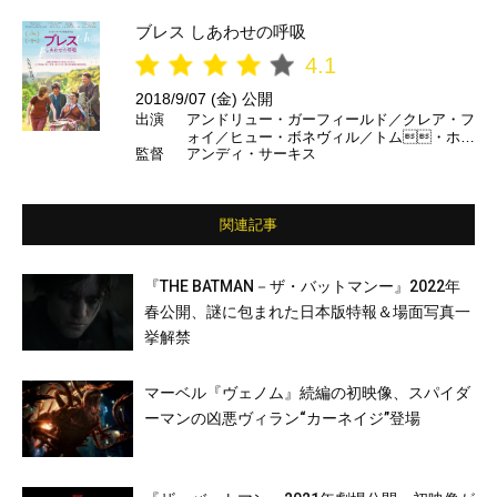
ブレス しあわせの呼吸
4.1
2018/9/07 (金) 公開
出演
アンドリュー・ガーフィールド／クレア・フ
ォイ／ヒュー・ボネヴィル／トム・ホラ
監督
アンディ・サーキス
ンダー ほか
関連記事
『THE BATMAN－ザ・バットマンー』2022年
春公開、謎に包まれた日本版特報＆場面写真一
挙解禁
マーベル『ヴェノム』続編の初映像、スパイダ
ーマンの凶悪ヴィラン“カーネイジ”登場