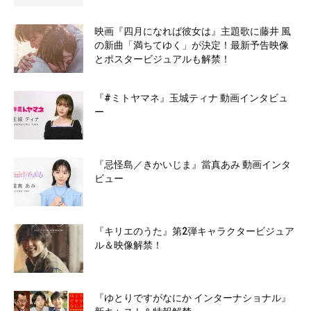
映画『四月になれば彼女は』主題歌に藤井 風
の新曲「満ちてゆく」が決定！最新予告映像
とポスタービジュアルも解禁！
『#ミトヤマネ』玉城ティナ 動画インタビュ
ー
『忌怪島／きかいじま』當真あみ 動画インタ
ビュー
『キリエのうた』第2弾キャラクタービジュア
ル＆映像解禁！
『ゆとりですがなにか インターナショナル』