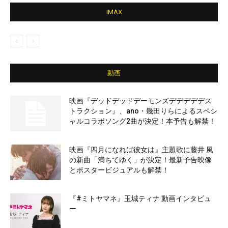
IMAX
動画
映画『デッドデッドデーモンズデデデデデス
トラクション』、ano・幾田りらによるスペシ
ャルコラボソング2曲が決定！本予告も解禁！
映画『四月になれば彼女は』主題歌に藤井 風
の新曲「満ちてゆく」が決定！最新予告映像
とポスタービジュアルも解禁！
『#ミトヤマネ』玉城ティナ 動画インタビュ
ー