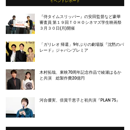
イベントレポート
『侍タイムスリッパー』の安田監督など豪華
審査員 第１９回ＴＯＨＯシネマズ学生映画祭
３月３０日(月)開催
「ガリレオ 帰還」9年ぶりの劇場版『沈黙のパ
レード』ジャパンプレミア
木村拓哉、東映70周年記念作品で綾瀬はるか
と共演 総製作費20億円
河合優実、倍賞千恵子と初共演『PLAN 75』