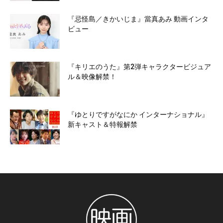
『忌怪島／きかいじま』當真あみ 動画インタ
ビュー
『キリエのうた』第2弾キャラクタービジュア
ル＆映像解禁！
『ゆとりですがなにか インターナショナル』
新キャスト＆特報解禁