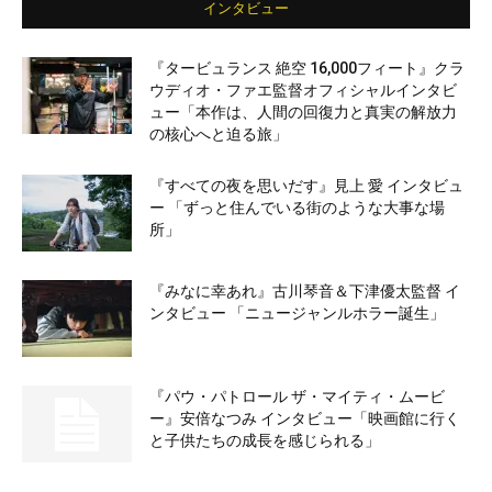
インタビュー
『タービュランス 絶空 16,000フィート』クラ
ウディオ・ファエ監督オフィシャルインタビ
ュー「本作は、人間の回復力と真実の解放力
の核心へと迫る旅」
『すべての夜を思いだす』見上 愛 インタビュ
ー 「ずっと住んでいる街のような大事な場
所」
『みなに幸あれ』古川琴音＆下津優太監督 イ
ンタビュー 「ニュージャンルホラー誕生」
『パウ・パトロール ザ・マイティ・ムービ
ー』安倍なつみ インタビュー「映画館に行く
と子供たちの成長を感じられる」