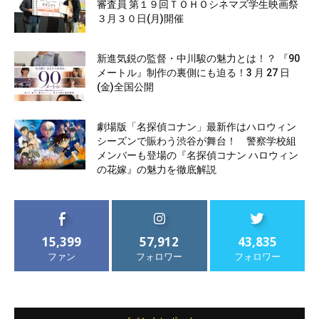
審査員 第１９回ＴＯＨＯシネマズ学生映画祭
３月３０日(月)開催
新進気鋭の監督・中川駿の魅力とは！？ 『90
メートル』制作の裏側にも迫る！3 月 27 日
(金)全国公開
劇場版「名探偵コナン」最新作はハロウィン
シーズンで賑わう渋谷が舞台！ 警察学校組
メンバーも登場の『名探偵コナン ハロウィン
の花嫁』の魅力を徹底解説
15,399
57,912
43,835
ファン
フォロワー
フォロワー