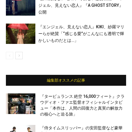
ジェル、見えない恋人』『A GHOST STORY』
公開
『エンジェル、見えない恋人』KIKI、紗羅マリ
ーらが絶賛「“感じる愛”がこんなにも透明で輝
かしいものだとは…」
編集部オススメの記事
『タービュランス 絶空 16,000フィート』クラ
ウディオ・ファエ監督オフィシャルインタビ
ュー「本作は、人間の回復力と真実の解放力
の核心へと迫る旅」
『侍タイムスリッパー』の安田監督など豪華