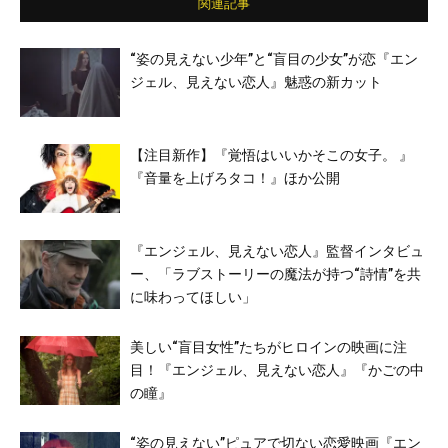
関連記事
“姿の見えない少年”と“盲目の少女”が恋『エン
ジェル、見えない恋人』魅惑の新カット
【注目新作】『覚悟はいいかそこの女子。 』
『音量を上げろタコ！』ほか公開
『エンジェル、見えない恋人』監督インタビュ
ー、「ラブストーリーの魔法が持つ“詩情”を共
に味わってほしい」
美しい“盲目女性”たちがヒロインの映画に注
目！『エンジェル、見えない恋人』『かごの中
の瞳』
“姿の見えない”ピュアで切ない恋愛映画『エン