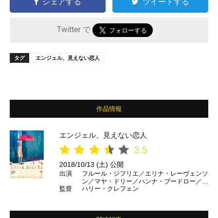
シェアする
ツイートする
Twitter で
タグ
エンジェル、見えない恋人
作品情報
エンジェル、見えない恋人
3.5
2018/10/13 (土) 公開
出演
フルール・ジフリエ／エリナ・レーヴェンソ
ン／マヤ・ドリー／ハンナ・ブードロー／フ
監督
ハリー・クレフェン
ランソワ・ヴァンサンテッリ ほか