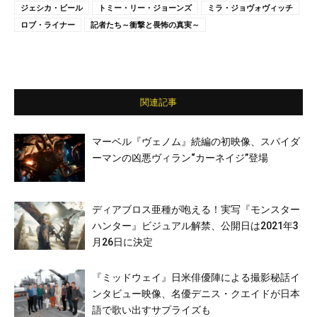
ジェシカ・ビール
トミー・リー・ジョーンズ
ミラ・ジョヴォヴィッチ
ロブ・ライナー
記者たち～衝撃と畏怖の真実～
関連記事
マーベル『ヴェノム』続編の初映像、スパイダ
ーマンの凶悪ヴィラン“カーネイジ”登場
ディアブロス亜種が咆える！実写『モンスター
ハンター』ビジュアル解禁、公開日は2021年3
月26日に決定
『ミッドウェイ』日米俳優陣による撮影秘話イ
ンタビュー映像、名優デニス・クエイドが日本
語で歌い出すサプライズも