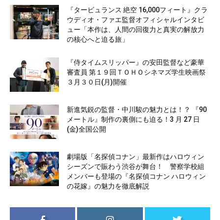
『タービュランス 絶空 16,000フィート』クラ
ウディオ・ファエ監督オフィシャルインタビ
ュー「本作は、人間の回復力と真実の解放力
の核心へと迫る旅」
『侍タイムスリッパー』の安田監督など豪華
審査員 第１９回ＴＯＨＯシネマズ学生映画祭
３月３０日(月)開催
新進気鋭の監督・中川駿の魅力とは！？ 『90
メートル』制作の裏側にも迫る！3 月 27 日
(金)全国公開
劇場版「名探偵コナン」最新作はハロウィン
シーズンで賑わう渋谷が舞台！ 警察学校組
メンバーも登場の『名探偵コナン ハロウィン
の花嫁』の魅力を徹底解説