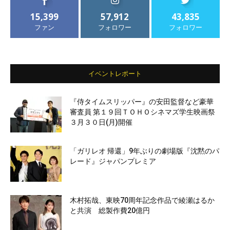
15,399
57,912
43,835
ファン
フォロワー
フォロワー
イベントレポート
『侍タイムスリッパー』の安田監督など豪華
審査員 第１９回ＴＯＨＯシネマズ学生映画祭
３月３０日(月)開催
「ガリレオ 帰還」9年ぶりの劇場版『沈黙のパ
レード』ジャパンプレミア
木村拓哉、東映70周年記念作品で綾瀬はるか
と共演 総製作費20億円