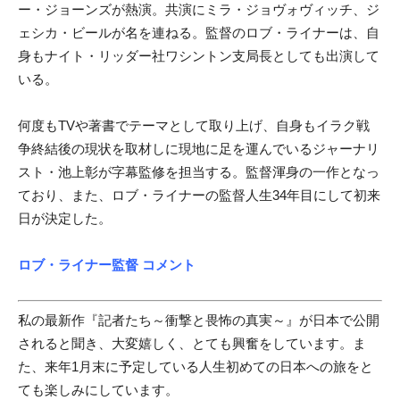
ー・ジョーンズが熱演。共演にミラ・ジョヴォヴィッチ、ジ
ェシカ・ビールが名を連ねる。監督のロブ・ライナーは、自
身もナイト・リッダー社ワシントン支局長としても出演して
いる。
何度もTVや著書でテーマとして取り上げ、自身もイラク戦
争終結後の現状を取材しに現地に足を運んでいるジャーナリ
スト・池上彰が字幕監修を担当する。監督渾身の一作となっ
ており、また、ロブ・ライナーの監督人生34年目にして初来
日が決定した。
ロブ・ライナー監督 コメント
私の最新作『記者たち～衝撃と畏怖の真実～』が日本で公開
されると聞き、大変嬉しく、とても興奮をしています。ま
た、来年1月末に予定している人生初めての日本への旅をと
ても楽しみにしています。