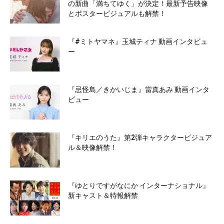
の新曲「満ちてゆく」が決定！最新予告映像
とポスタービジュアルも解禁！
『#ミトヤマネ』玉城ティナ 動画インタビュ
ー
『忌怪島／きかいじま』當真あみ 動画インタ
ビュー
『キリエのうた』第2弾キャラクタービジュア
ル＆映像解禁！
『ゆとりですがなにか インターナショナル』
新キャスト＆特報解禁