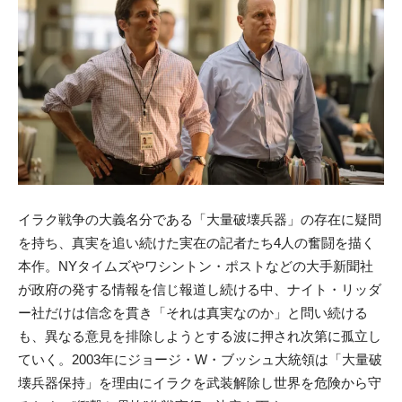
イラク戦争の大義名分である「大量破壊兵器」の存在に疑問
を持ち、真実を追い続けた実在の記者たち4人の奮闘を描く
本作。NYタイムズやワシントン・ポストなどの大手新聞社
が政府の発する情報を信じ報道し続ける中、ナイト・リッダ
ー社だけは信念を貫き「それは真実なのか」と問い続ける
も、異なる意見を排除しようとする波に押され次第に孤立し
ていく。2003年にジョージ・W・ブッシュ大統領は「大量破
壊兵器保持」を理由にイラクを武装解除し世界を危険から守