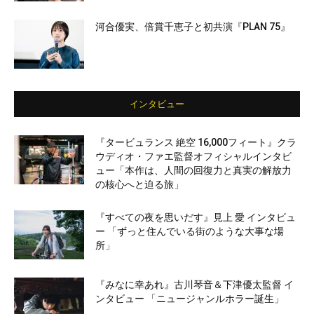
河合優実、倍賞千恵子と初共演『PLAN 75』
インタビュー
『タービュランス 絶空 16,000フィート』クラ
ウディオ・ファエ監督オフィシャルインタビ
ュー「本作は、人間の回復力と真実の解放力
の核心へと迫る旅」
『すべての夜を思いだす』見上 愛 インタビュ
ー 「ずっと住んでいる街のような大事な場
所」
『みなに幸あれ』古川琴音＆下津優太監督 イ
ンタビュー 「ニュージャンルホラー誕生」