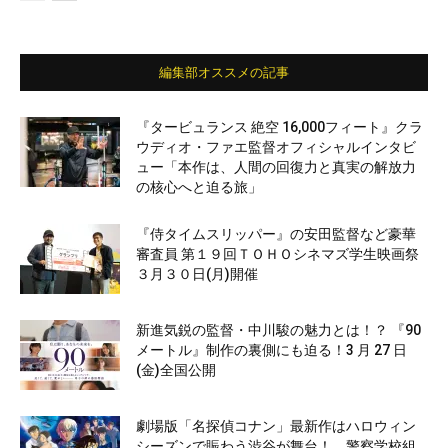
編集部オススメの記事
『タービュランス 絶空 16,000フィート』クラ
ウディオ・ファエ監督オフィシャルインタビ
ュー「本作は、人間の回復力と真実の解放力
の核心へと迫る旅」
『侍タイムスリッパー』の安田監督など豪華
審査員 第１９回ＴＯＨＯシネマズ学生映画祭
３月３０日(月)開催
新進気鋭の監督・中川駿の魅力とは！？ 『90
メートル』制作の裏側にも迫る！3 月 27 日
(金)全国公開
劇場版「名探偵コナン」最新作はハロウィン
シーズンで賑わう渋谷が舞台！ 警察学校組