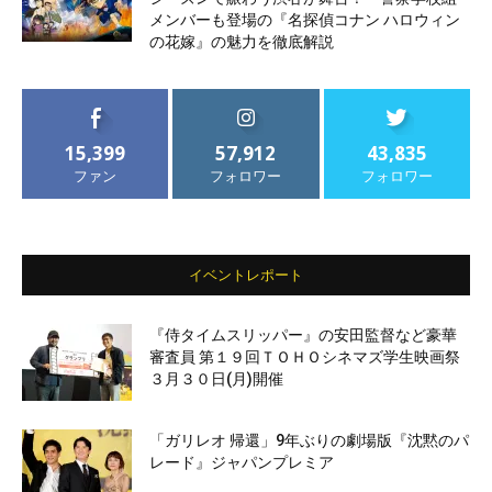
メンバーも登場の『名探偵コナン ハロウィン
の花嫁』の魅力を徹底解説
15,399
57,912
43,835
ファン
フォロワー
フォロワー
イベントレポート
『侍タイムスリッパー』の安田監督など豪華
審査員 第１９回ＴＯＨＯシネマズ学生映画祭
３月３０日(月)開催
「ガリレオ 帰還」9年ぶりの劇場版『沈黙のパ
レード』ジャパンプレミア