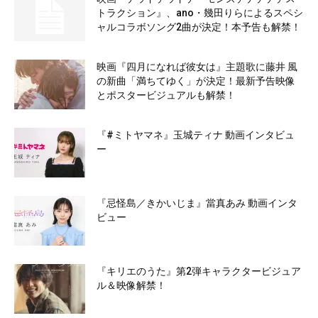
トラクション』、ano・幾田りらによるスペシ
ャルコラボソング2曲が決定！本予告も解禁！
映画『四月になれば彼女は』主題歌に藤井 風
の新曲「満ちてゆく」が決定！最新予告映像
とポスタービジュアルも解禁！
『#ミトヤマネ』玉城ティナ 動画インタビュ
ー
『忌怪島／きかいじま』當真あみ 動画インタ
ビュー
『キリエのうた』第2弾キャラクタービジュア
ル＆映像解禁！