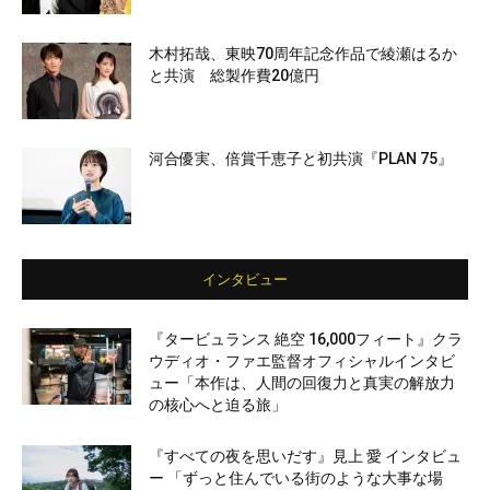
木村拓哉、東映70周年記念作品で綾瀬はるか
と共演 総製作費20億円
河合優実、倍賞千恵子と初共演『PLAN 75』
インタビュー
『タービュランス 絶空 16,000フィート』クラ
ウディオ・ファエ監督オフィシャルインタビ
ュー「本作は、人間の回復力と真実の解放力
の核心へと迫る旅」
『すべての夜を思いだす』見上 愛 インタビュ
ー 「ずっと住んでいる街のような大事な場