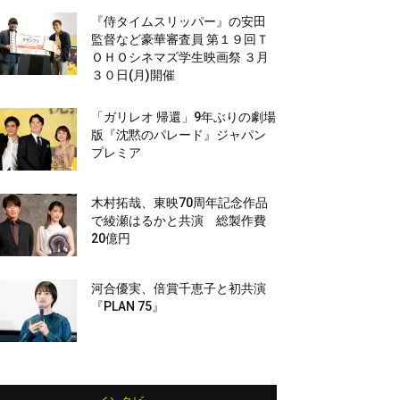
『侍タイムスリッパー』の安田
監督など豪華審査員 第１９回Ｔ
ＯＨＯシネマズ学生映画祭 ３月
３０日(月)開催
「ガリレオ 帰還」9年ぶりの劇場
版『沈黙のパレード』ジャパン
プレミア
木村拓哉、東映70周年記念作品
で綾瀬はるかと共演 総製作費
20億円
河合優実、倍賞千恵子と初共演
『PLAN 75』