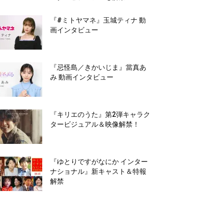
『#ミトヤマネ』玉城ティナ 動
画インタビュー
『忌怪島／きかいじま』當真あ
み 動画インタビュー
『キリエのうた』第2弾キャラク
タービジュアル＆映像解禁！
『ゆとりですがなにか インター
ナショナル』新キャスト＆特報
解禁