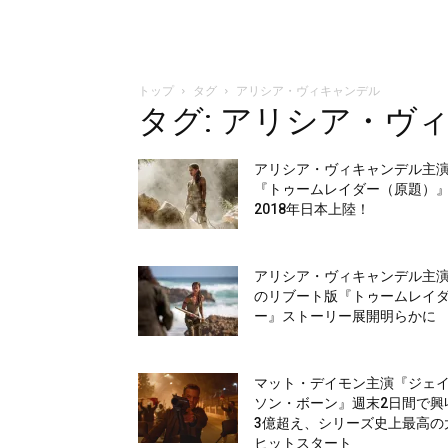
トップ
タグ
アリシア・ヴィキャンデル
タグ: アリシア・ヴ
アリシア・ヴィキャンデル主
『トゥームレイダー（原題）
2018年日本上陸！
アリシア・ヴィキャンデル主
のリブート版『トゥームレイ
ー』ストーリー展開明らかに
マット・デイモン主演『ジェ
ソン・ボーン』週末2日間で興
3億超え、シリーズ史上最高の
ヒットスタート