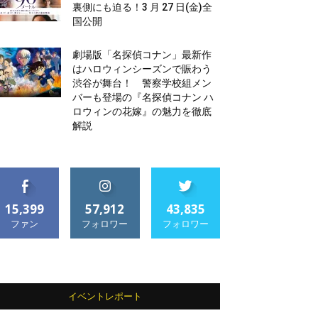
裏側にも迫る！3 月 27 日(金)全
国公開
劇場版「名探偵コナン」最新作
はハロウィンシーズンで賑わう
渋谷が舞台！ 警察学校組メン
バーも登場の『名探偵コナン ハ
ロウィンの花嫁』の魅力を徹底
解説
15,399
57,912
43,835
ファン
フォロワー
フォロワー
イベントレポート