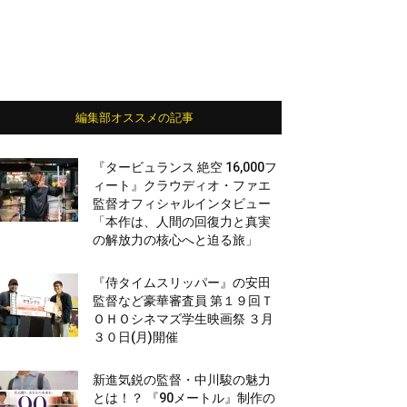
編集部オススメの記事
『タービュランス 絶空 16,000フ
ィート』クラウディオ・ファエ
監督オフィシャルインタビュー
「本作は、人間の回復力と真実
の解放力の核心へと迫る旅」
『侍タイムスリッパー』の安田
監督など豪華審査員 第１９回Ｔ
ＯＨＯシネマズ学生映画祭 ３月
３０日(月)開催
新進気鋭の監督・中川駿の魅力
とは！？ 『90メートル』制作の