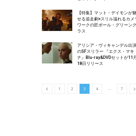
【特集】マット・デイモンが
せる追走劇×スリル溢れるカメ
ワークの匠ポール・グリーン
ラス
アリシア・ヴィキャンデル出
のSFスリラー 『エクス・マキ
ナ』Blu-ray&DVDセットが11
18日リリース
...
1
2
3
4
7