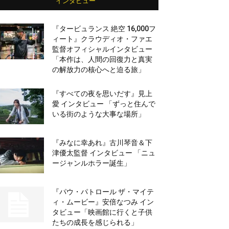
インタビュー
『タービュランス 絶空 16,000フ
ィート』クラウディオ・ファエ
監督オフィシャルインタビュー
「本作は、人間の回復力と真実
の解放力の核心へと迫る旅」
『すべての夜を思いだす』見上
愛 インタビュー 「ずっと住んで
いる街のような大事な場所」
『みなに幸あれ』古川琴音＆下
津優太監督 インタビュー 「ニュ
ージャンルホラー誕生」
『パウ・パトロール ザ・マイテ
ィ・ムービー』安倍なつみ イン
タビュー「映画館に行くと子供
たちの成長を感じられる」