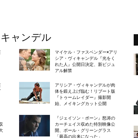
ィキャンデル
演
マイケル・ファスベンダー×アリ
』
シア・ヴィキャンデル『光をく
れた人』公開日決定、新ビジュ
アル解禁
演
アリシア・ヴィキャンデルが肉
ダ
体を鍛え上げ臨む！リブート版
『トゥームレイダー』撮影開
始、メイキングカット公開
イ
『ジェイソン・ボーン』怒涛の
収
カーチェイス収めた特別映像公
大
開、ポール・グリーングラス
「最高の出来になった」