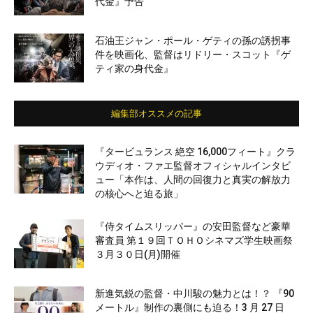
代金』予告
石油王ジャン・ポール・ゲティの孫の誘拐事
件を映画化、監督はリドリー・スコット『ゲ
ティ家の身代金』
編集部オススメの記事
『タービュランス 絶空 16,000フィート』クラ
ウディオ・ファエ監督オフィシャルインタビ
ュー「本作は、人間の回復力と真実の解放力
の核心へと迫る旅」
『侍タイムスリッパー』の安田監督など豪華
審査員 第１９回ＴＯＨＯシネマズ学生映画祭
３月３０日(月)開催
新進気鋭の監督・中川駿の魅力とは！？ 『90
メートル』制作の裏側にも迫る！3 月 27 日