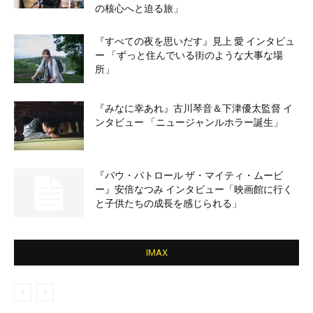
の核心へと迫る旅」
『すべての夜を思いだす』見上 愛 インタビュ
ー 「ずっと住んでいる街のような大事な場
所」
『みなに幸あれ』古川琴音＆下津優太監督 イ
ンタビュー 「ニュージャンルホラー誕生」
『パウ・パトロール ザ・マイティ・ムービ
ー』安倍なつみ インタビュー「映画館に行く
と子供たちの成長を感じられる」
IMAX