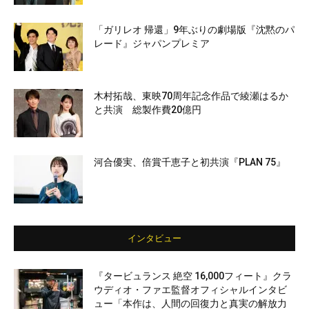
「ガリレオ 帰還」9年ぶりの劇場版『沈黙のパ
レード』ジャパンプレミア
木村拓哉、東映70周年記念作品で綾瀬はるか
と共演 総製作費20億円
河合優実、倍賞千恵子と初共演『PLAN 75』
インタビュー
『タービュランス 絶空 16,000フィート』クラ
ウディオ・ファエ監督オフィシャルインタビ
ュー「本作は、人間の回復力と真実の解放力