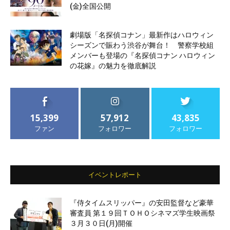
(金)全国公開
劇場版「名探偵コナン」最新作はハロウィン
シーズンで賑わう渋谷が舞台！ 警察学校組
メンバーも登場の『名探偵コナン ハロウィン
の花嫁』の魅力を徹底解説
15,399
57,912
43,835
ファン
フォロワー
フォロワー
イベントレポート
『侍タイムスリッパー』の安田監督など豪華
審査員 第１９回ＴＯＨＯシネマズ学生映画祭
３月３０日(月)開催