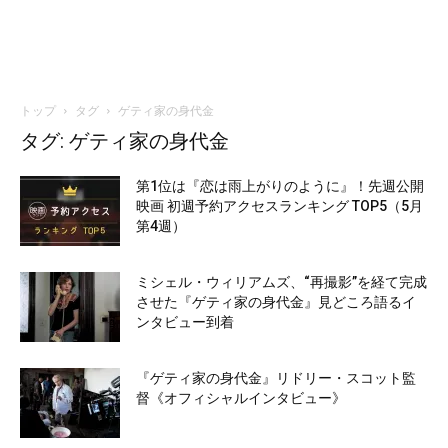
トップ
タグ
ゲティ家の身代金
タグ: ゲティ家の身代金
第1位は『恋は雨上がりのように』！先週公開
映画 初週予約アクセスランキング TOP5（5月
第4週）
ミシェル・ウィリアムズ、“再撮影”を経て完成
させた『ゲティ家の身代金』見どころ語るイ
ンタビュー到着
『ゲティ家の身代金』リドリー・スコット監
督《オフィシャルインタビュー》