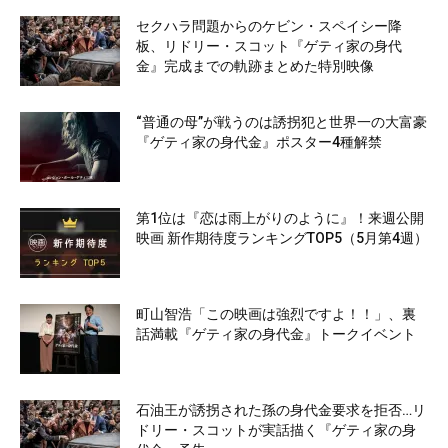
セクハラ問題からのケビン・スペイシー降
板、リドリー・スコット『ゲティ家の身代
金』完成までの軌跡まとめた特別映像
“普通の母”が戦うのは誘拐犯と世界一の大富豪
『ゲティ家の身代金』ポスター4種解禁
第1位は『恋は雨上がりのように』！来週公開
映画 新作期待度ランキングTOP5（5月第4週）
町山智浩「この映画は強烈ですよ！！」、裏
話満載『ゲティ家の身代金』トークイベント
石油王が誘拐された孫の身代金要求を拒否…リ
ドリー・スコットが実話描く『ゲティ家の身