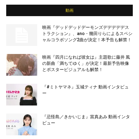
動画
映画『デッドデッドデーモンズデデデデデス
トラクション』、ano・幾田りらによるスペシ
ャルコラボソング2曲が決定！本予告も解禁！
映画『四月になれば彼女は』主題歌に藤井 風
の新曲「満ちてゆく」が決定！最新予告映像
とポスタービジュアルも解禁！
『#ミトヤマネ』玉城ティナ 動画インタビュ
ー
『忌怪島／きかいじま』當真あみ 動画インタ
ビュー