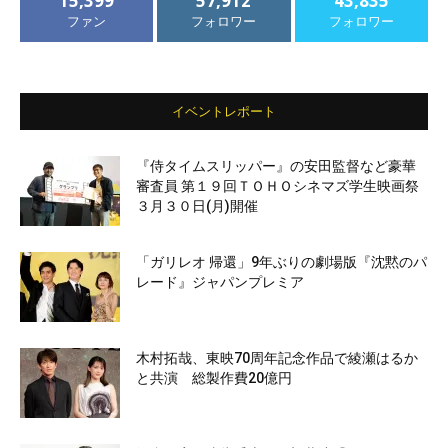
15,399
57,912
43,835
ファン
フォロワー
フォロワー
イベントレポート
『侍タイムスリッパー』の安田監督など豪華
審査員 第１９回ＴＯＨＯシネマズ学生映画祭
３月３０日(月)開催
「ガリレオ 帰還」9年ぶりの劇場版『沈黙のパ
レード』ジャパンプレミア
木村拓哉、東映70周年記念作品で綾瀬はるか
と共演 総製作費20億円