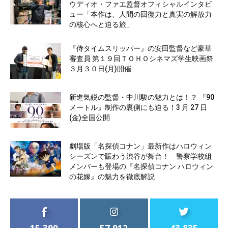
ウディオ・ファエ監督オフィシャルインタビ
ュー「本作は、人間の回復力と真実の解放力
の核心へと迫る旅」
『侍タイムスリッパー』の安田監督など豪華
審査員 第１９回ＴＯＨＯシネマズ学生映画祭
３月３０日(月)開催
新進気鋭の監督・中川駿の魅力とは！？ 『90
メートル』制作の裏側にも迫る！3 月 27 日
(金)全国公開
劇場版「名探偵コナン」最新作はハロウィン
シーズンで賑わう渋谷が舞台！ 警察学校組
メンバーも登場の『名探偵コナン ハロウィン
の花嫁』の魅力を徹底解説