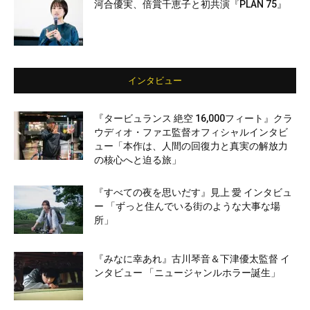
河合優実、倍賞千恵子と初共演『PLAN 75』
インタビュー
『タービュランス 絶空 16,000フィート』クラ
ウディオ・ファエ監督オフィシャルインタビ
ュー「本作は、人間の回復力と真実の解放力
の核心へと迫る旅」
『すべての夜を思いだす』見上 愛 インタビュ
ー 「ずっと住んでいる街のような大事な場
所」
『みなに幸あれ』古川琴音＆下津優太監督 イ
ンタビュー 「ニュージャンルホラー誕生」