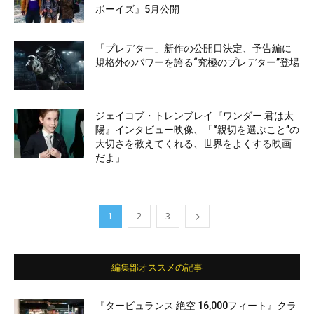
ボーイズ』5月公開
「プレデター」新作の公開日決定、予告編に
規格外のパワーを誇る“究極のプレデター”登場
ジェイコブ・トレンブレイ『ワンダー 君は太
陽』インタビュー映像、「“親切を選ぶこと”の
大切さを教えてくれる、世界をよくする映画
だよ」
1
2
3
編集部オススメの記事
『タービュランス 絶空 16,000フィート』クラ