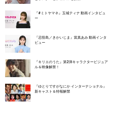
『#ミトヤマネ』玉城ティナ 動画インタビュ
ー
『忌怪島／きかいじま』當真あみ 動画インタ
ビュー
『キリエのうた』第2弾キャラクタービジュア
ル＆映像解禁！
『ゆとりですがなにか インターナショナル』
新キャスト＆特報解禁