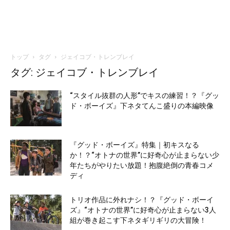
トップ
タグ
ジェイコブ・トレンブレイ
タグ: ジェイコブ・トレンブレイ
“スタイル抜群の人形”でキスの練習！？『グッ
ド・ボーイズ』下ネタてんこ盛りの本編映像
『グッド・ボーイズ』特集｜初キスなる
か！？“オトナの世界”に好奇心が止まらない少
年たちがやりたい放題！抱腹絶倒の青春コメ
ディ
トリオ作品に外れナシ！？『グッド・ボーイ
ズ』“オトナの世界”に好奇心が止まらない3人
組が巻き起こす下ネタギリギリの大冒険！