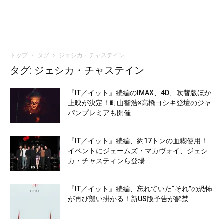
トップ
タグ
ジェシカ・チャステイン
タグ: ジェシカ・チャステイン
『IT／イット』続編のIMAX、4D、吹替版ほか
上映が決定！町山智浩×高橋ヨシキ登壇のジャ
パンプレミアも開催
『IT／イット』続編、約17トンの血糊使用！
イベントにジェームズ・マカヴォイ、ジェシ
カ・チャスティンら登場
『IT／イット』続編、忘れていた“それ”の恐怖
が再び襲い掛かる！新US版予告が解禁