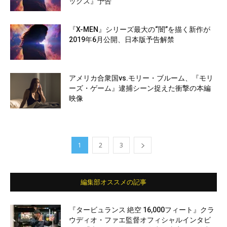
ックス』予告
『X-MEN』シリーズ最⼤の“闇”を描く新作が
2019年6月公開、日本版予告解禁
アメリカ合衆国vs.モリー・ブルーム、『モリ
ーズ・ゲーム』逮捕シーン捉えた衝撃の本編
映像
1
2
3
編集部オススメの記事
『タービュランス 絶空 16,000フィート』クラ
ウディオ・ファエ監督オフィシャルインタビ