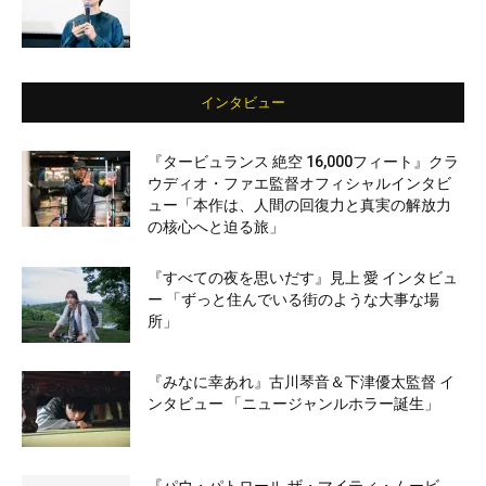
インタビュー
『タービュランス 絶空 16,000フィート』クラ
ウディオ・ファエ監督オフィシャルインタビ
ュー「本作は、人間の回復力と真実の解放力
の核心へと迫る旅」
『すべての夜を思いだす』見上 愛 インタビュ
ー 「ずっと住んでいる街のような大事な場
所」
『みなに幸あれ』古川琴音＆下津優太監督 イ
ンタビュー 「ニュージャンルホラー誕生」