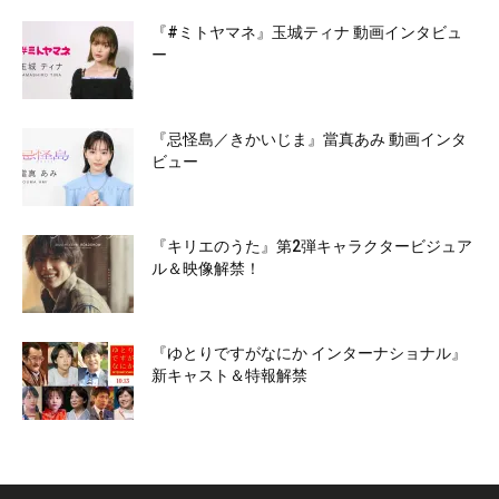
『#ミトヤマネ』玉城ティナ 動画インタビュ
ー
『忌怪島／きかいじま』當真あみ 動画インタ
ビュー
『キリエのうた』第2弾キャラクタービジュア
ル＆映像解禁！
『ゆとりですがなにか インターナショナル』
新キャスト＆特報解禁