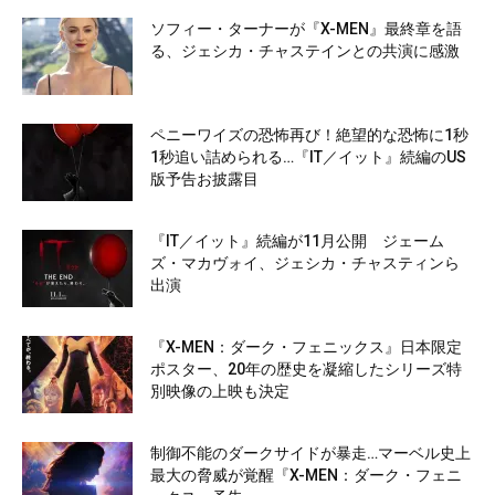
ソフィー・ターナーが『X-MEN』最終章を語
る、ジェシカ・チャステインとの共演に感激
ペニーワイズの恐怖再び！絶望的な恐怖に1秒
1秒追い詰められる…『IT／イット』続編のUS
版予告お披露目
『IT／イット』続編が11月公開 ジェーム
ズ・マカヴォイ、ジェシカ・チャスティンら
出演
『X-MEN：ダーク・フェニックス』日本限定
ポスター、20年の歴史を凝縮したシリーズ特
別映像の上映も決定
制御不能のダークサイドが暴走…マーベル史上
最大の脅威が覚醒『X-MEN：ダーク・フェニ