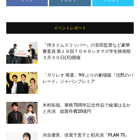
イベントレポート
『侍タイムスリッパー』の安田監督など豪華
審査員 第１９回ＴＯＨＯシネマズ学生映画祭
３月３０日(月)開催
「ガリレオ 帰還」9年ぶりの劇場版『沈黙のパ
レード』ジャパンプレミア
木村拓哉、東映70周年記念作品で綾瀬はるか
と共演 総製作費20億円
河合優実、倍賞千恵子と初共演『PLAN 75』