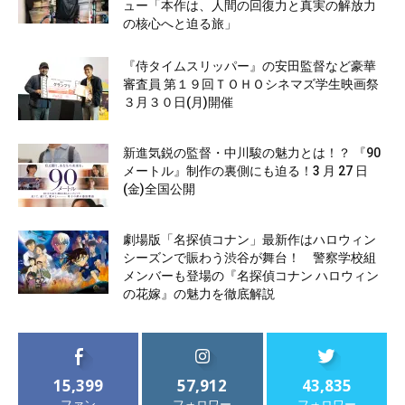
ュー「本作は、人間の回復力と真実の解放力
の核心へと迫る旅」
『侍タイムスリッパー』の安田監督など豪華
審査員 第１９回ＴＯＨＯシネマズ学生映画祭
３月３０日(月)開催
新進気鋭の監督・中川駿の魅力とは！？ 『90
メートル』制作の裏側にも迫る！3 月 27 日
(金)全国公開
劇場版「名探偵コナン」最新作はハロウィン
シーズンで賑わう渋谷が舞台！ 警察学校組
メンバーも登場の『名探偵コナン ハロウィン
の花嫁』の魅力を徹底解説
15,399
57,912
43,835
ファン
フォロワー
フォロワー