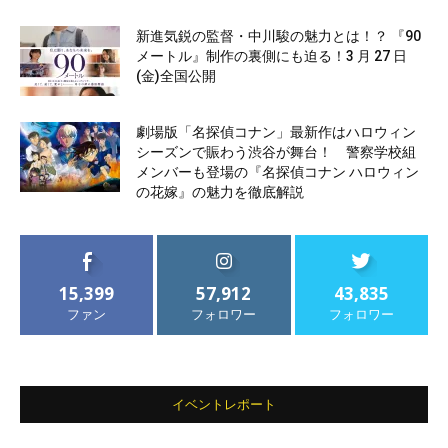
新進気鋭の監督・中川駿の魅力とは！？ 『90
メートル』制作の裏側にも迫る！3 月 27 日
(金)全国公開
劇場版「名探偵コナン」最新作はハロウィン
シーズンで賑わう渋谷が舞台！ 警察学校組
メンバーも登場の『名探偵コナン ハロウィン
の花嫁』の魅力を徹底解説
15,399
57,912
43,835
ファン
フォロワー
フォロワー
イベントレポート