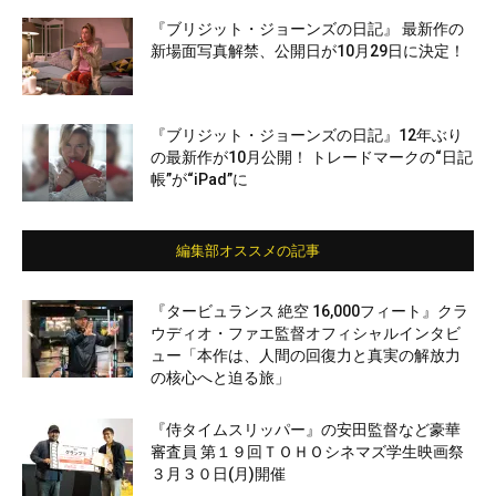
『ブリジット・ジョーンズの日記』 最新作の
新場面写真解禁、公開日が10月29日に決定！
『ブリジット・ジョーンズの日記』12年ぶり
の最新作が10月公開！ トレードマークの“日記
帳”が“iPad”に
編集部オススメの記事
『タービュランス 絶空 16,000フィート』クラ
ウディオ・ファエ監督オフィシャルインタビ
ュー「本作は、人間の回復力と真実の解放力
の核心へと迫る旅」
『侍タイムスリッパー』の安田監督など豪華
審査員 第１９回ＴＯＨＯシネマズ学生映画祭
３月３０日(月)開催