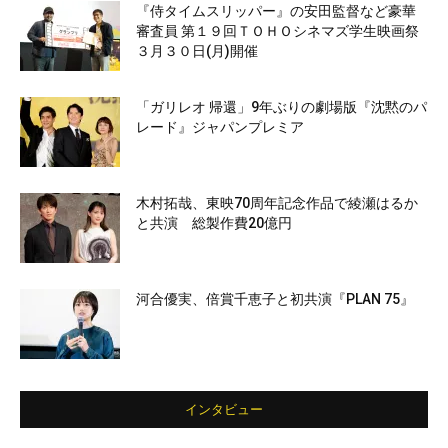
『侍タイムスリッパー』の安田監督など豪華
審査員 第１９回ＴＯＨＯシネマズ学生映画祭
３月３０日(月)開催
「ガリレオ 帰還」9年ぶりの劇場版『沈黙のパ
レード』ジャパンプレミア
木村拓哉、東映70周年記念作品で綾瀬はるか
と共演 総製作費20億円
河合優実、倍賞千恵子と初共演『PLAN 75』
インタビュー