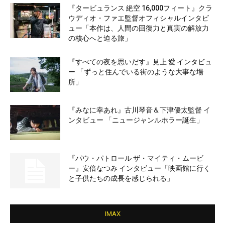
『タービュランス 絶空 16,000フィート』クラ
ウディオ・ファエ監督オフィシャルインタビ
ュー「本作は、人間の回復力と真実の解放力
の核心へと迫る旅」
『すべての夜を思いだす』見上 愛 インタビュ
ー 「ずっと住んでいる街のような大事な場
所」
『みなに幸あれ』古川琴音＆下津優太監督 イ
ンタビュー 「ニュージャンルホラー誕生」
『パウ・パトロール ザ・マイティ・ムービ
ー』安倍なつみ インタビュー「映画館に行く
と子供たちの成長を感じられる」
IMAX