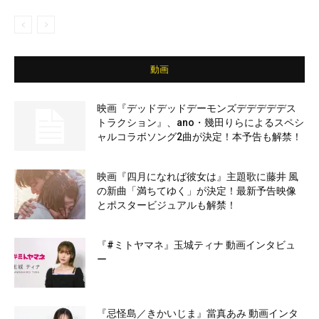
動画
映画『デッドデッドデーモンズデデデデデス
トラクション』、ano・幾田りらによるスペシ
ャルコラボソング2曲が決定！本予告も解禁！
映画『四月になれば彼女は』主題歌に藤井 風
の新曲「満ちてゆく」が決定！最新予告映像
とポスタービジュアルも解禁！
『#ミトヤマネ』玉城ティナ 動画インタビュ
ー
『忌怪島／きかいじま』當真あみ 動画インタ