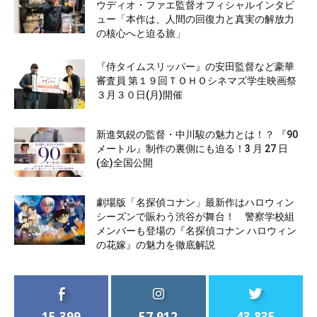
ウディオ・ファエ監督オフィシャルインタビ
ュー「本作は、人間の回復力と真実の解放力
の核心へと迫る旅」
『侍タイムスリッパー』の安田監督など豪華
審査員 第１９回ＴＯＨＯシネマズ学生映画祭
３月３０日(月)開催
新進気鋭の監督・中川駿の魅力とは！？ 『90
メートル』制作の裏側にも迫る！3 月 27 日
(金)全国公開
劇場版「名探偵コナン」最新作はハロウィン
シーズンで賑わう渋谷が舞台！ 警察学校組
メンバーも登場の『名探偵コナン ハロウィン
の花嫁』の魅力を徹底解説
15,399
57,912
43,835