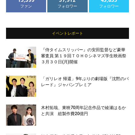
ファン
フォロワー
フォロワー
イベントレポート
『侍タイムスリッパー』の安田監督など豪華
審査員 第１９回ＴＯＨＯシネマズ学生映画祭
３月３０日(月)開催
「ガリレオ 帰還」9年ぶりの劇場版『沈黙のパ
レード』ジャパンプレミア
木村拓哉、東映70周年記念作品で綾瀬はるか
と共演 総製作費20億円