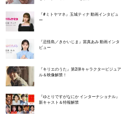
『#ミトヤマネ』玉城ティナ 動画インタビュ
ー
『忌怪島／きかいじま』當真あみ 動画インタ
ビュー
『キリエのうた』第2弾キャラクタービジュア
ル＆映像解禁！
『ゆとりですがなにか インターナショナル』
新キャスト＆特報解禁