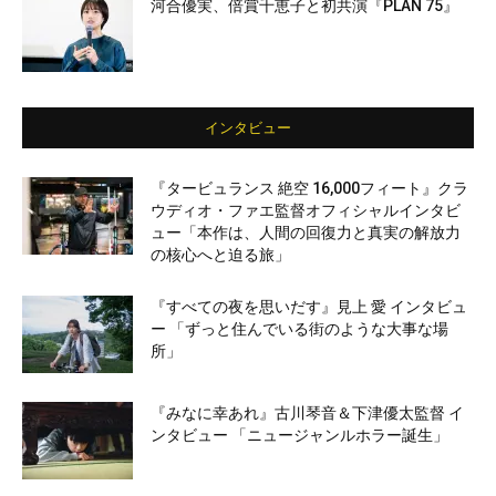
河合優実、倍賞千恵子と初共演『PLAN 75』
インタビュー
『タービュランス 絶空 16,000フィート』クラ
ウディオ・ファエ監督オフィシャルインタビ
ュー「本作は、人間の回復力と真実の解放力
の核心へと迫る旅」
『すべての夜を思いだす』見上 愛 インタビュ
ー 「ずっと住んでいる街のような大事な場
所」
『みなに幸あれ』古川琴音＆下津優太監督 イ
ンタビュー 「ニュージャンルホラー誕生」